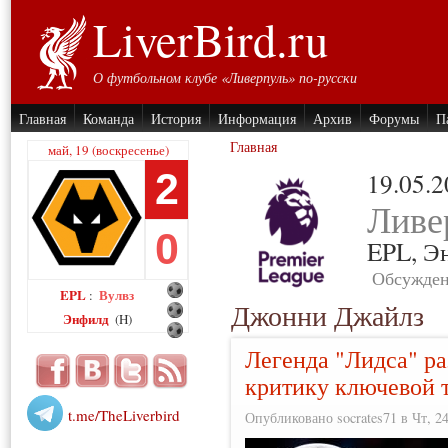
LiverBird.ru
О футбольном клубе «Ливерпуль» по-русски
Главная
Команда
История
Информация
Архив
Форумы
П
Главная
май, 19 (воскресенье)
2
19.05.
Ливе
0
EPL,
Э
Обсужден
EPL
Вулвз
:
Джонни Джайлз
Энфилд
(H)
Легенда "Лидса" ра
критику ключевой 
t.me/TheLiverbird
Опубликовано socrates71 в Чт, 24