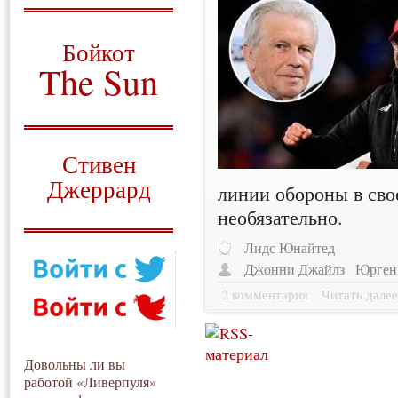
О том, когда появился
и зачем нужен
Бойкот
The Sun
Для тех, у кого всё ещё остались
вопросы
Русский перевод
Стивен
Джеррард
линии обороны в сво
необязательно.
Моя история
Лидс Юнайтед
Джонни Джайлз
Юрген
2 комментария
Читать дале
Довольны ли вы
работой «Ливерпуля»