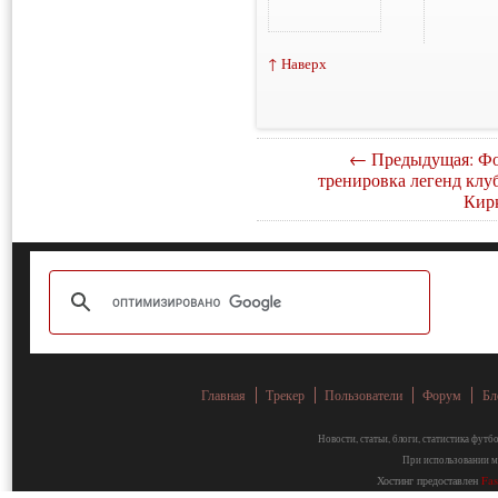
↑ Наверх
← Предыдущая: Фо
тренировка легенд клуб
Кир
Главная
Трекер
Пользователи
Форум
Бл
Новости, статьи, блоги, статистика фут
При использовании ма
Хостинг предоставлен
Fa