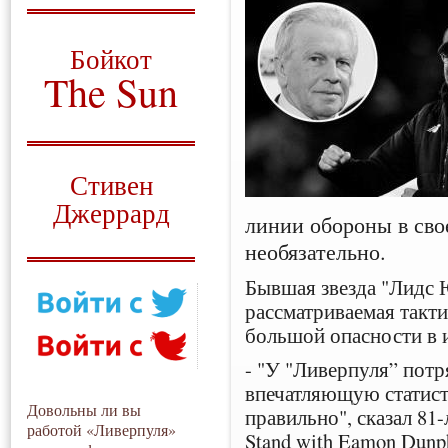
О том, когда появился
и зачем нужен
Бойкот
The Sun
Для тех, у кого всё ещё остались
вопросы
Русский перевод
Стивен
Джеррард
линии обороны в сво
Моя история
необязательно.
Бывшая звезда "Лидс 
рассматриваемая такти
большой опасности в 
- "У "Ливерпуля” пот
впечатляющую статисти
Довольны ли вы
правильно", сказал 81
работой «Ливерпуля»
Stand with Eamon Dunp