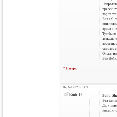
Напротив
прессинго
ворот ста
Вот с Сит
они,пожал
время оче
Тут было 
атаке,но 
восстанов
сыграть в
Он для ни
Ван Дейк.
↑ Наверх
Чт, 24/03/2022 - 19:09
Emir 13
Bahti_Sh
Эта такти
Да, у мен
инфаркт с