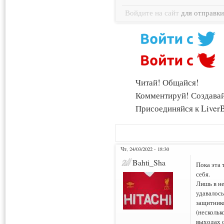
Войдите на сайт
для отправк
Читай! Общайся!
Комментируй! Создава
Присоединяйся к LiverB
Чт, 24/03/2022 - 18:30
Bahti_Sha
Пока эта 
себя.
Лишь в н
удавалось
защитнико
(нескольк
выходах о