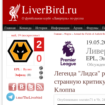
LiverBird.ru
О футбольном клубе «Ливерпуль» по-русски
Главная
Команда
История
Информация
Архив
Форумы
П
Главная
»
Форум
»
Around the Fields of Anfield R
май, 19 (воскресенье)
19.05.
2
Ливе
0
EPL,
Э
Обсужден
EPL
Вулвз
:
Легенда "Лидса" р
Энфилд
(H)
странную критику
Клоппа
t.me/TheLiverbird
Опубликовано socrates71 в Чт, 24