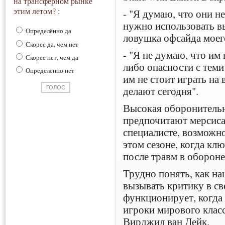
на трансферном рынке
этим летом? :
- "Я думаю, что они н
нужно использовать в
Определённо да
ловушка офсайда моего
Скорее да, чем нет
- "Я не думаю, что им
Скорее нет, чем да
либо опасности с теми
Определённо нет
им не стоит играть на 
делают сегодня".
Высокая оборонительн
предпочитают мерсис
специалисте, возможно
этом сезоне, когда кл
после травм в обороне
Трудно понять, как н
вызывать критику в св
функционирует, когда
игроки мирового класс
Вирджил ван Дейк.