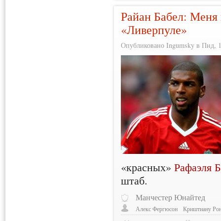
Райан Бабел: Меня
«Ливерпуле»
Опубликовано Ingumsky в Пнд, 10
«красных»
Рафаэля 
штаб.
Манчестер Юнайтед
Алекс Фергюсон
Криштиану Ро