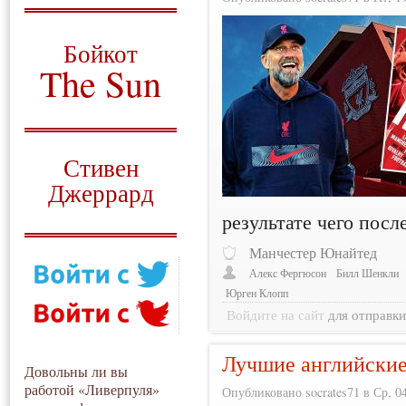
О том, когда появился
и зачем нужен
Бойкот
The Sun
Для тех, у кого всё ещё остались
вопросы
Русский перевод
Стивен
Джеррард
результате чего посл
Моя история
Манчестер Юнайтед
Алекс Фергюсон
Билл Шенкли
Юрген Клопп
Войдите на сайт
для отправк
Лучшие английские
Довольны ли вы
работой «Ливерпуля»
Опубликовано socrates71 в Ср, 04