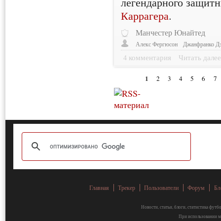
легендарного защит
Каррагера
.
Манчестер Юнайтед
Алекс Фергюсон
Джанфранко Д
4 комментария
Читать дале
1
2
3
4
5
6
7
Главная
Трекер
Пользователи
Форум
Бл
Новости, статьи, блоги, статистика фут
При использовании ма