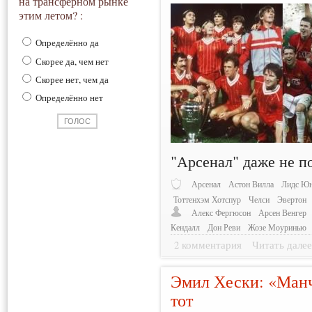
на трансферном рынке
этим летом? :
Определённо да
Скорее да, чем нет
Скорее нет, чем да
Определённо нет
"Арсенал" даже не по
Арсенал
Астон Вилла
Лидс Юн
Тоттенхэм Хотспур
Челси
Эвертон
Алекс Фергюсон
Арсен Венгер
Кендалл
Дон Реви
Жозе Моуринью
2 комментария
Читать дале
Эмил Хески: «Ман
тот