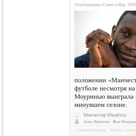
Опубликовано Crowe в Втр, 30/05
положении «Манчест
футболе несмотря на
Моуринью выиграла н
минувшем сезоне.
Манчестер Юнайтед
Алекс Фергюсон
Жозе Моурин
3 комментария
Читать дале