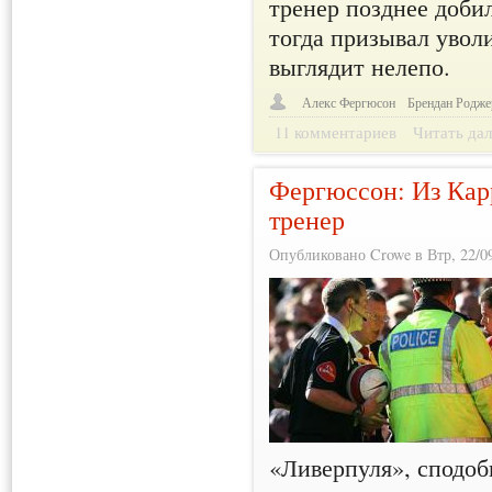
тренер позднее добил
тогда призывал увол
выглядит нелепо.
Алекс Фергюсон
Брендан Родже
11 комментариев
Читать дал
Фергюссон: Из Кар
тренер
Опубликовано Crowe в Втр, 22/09
«Ливерпуля», сподоб