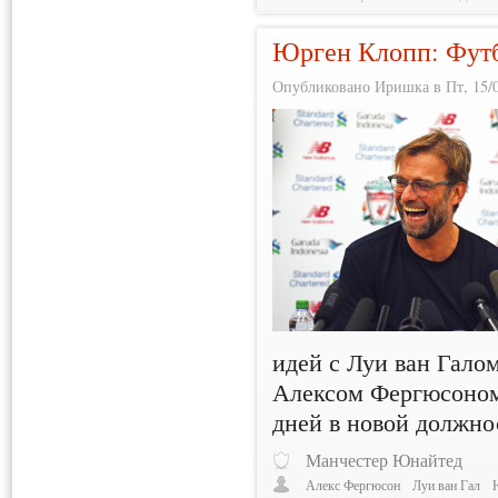
Юрген Клопп: Футб
Опубликовано Иришка в Пт, 15/0
идей с Луи ван Галом
Алексом Фергюсоном
дней в новой должно
Манчестер Юнайтед
Алекс Фергюсон
Луи ван Гал