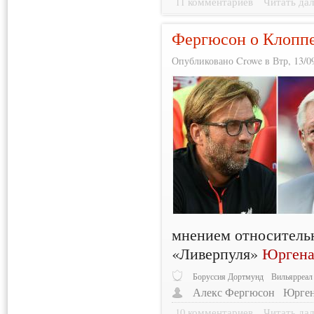
11 комментариев
Читать дал
Фергюсон о Клопп
Опубликовано Crowe в Втр, 13/09
мнением относитель
«Ливерпуля»
Юргена
Боруссия Дортмунд
Вильярреал
Алекс Фергюсон
Юрген
10 комментариев
Читать дал