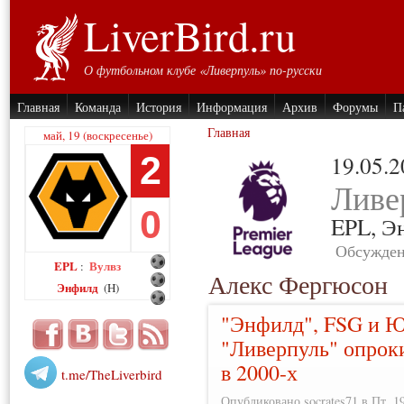
LiverBird.ru
О футбольном клубе «Ливерпуль» по-русски
Главная
Команда
История
Информация
Архив
Форумы
П
Главная
май, 19 (воскресенье)
2
19.05.
Ливе
0
EPL,
Э
Обсужден
EPL
Вулвз
:
Алекс Фергюсон
Энфилд
(H)
"Энфилд", FSG и Ю
"Ливерпуль" опрок
в 2000-х
t.me/TheLiverbird
Опубликовано socrates71 в Пт, 19