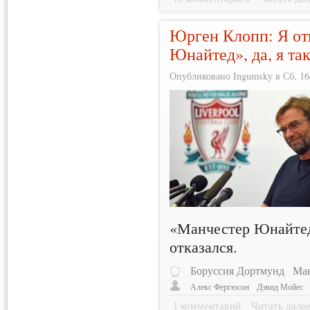
Юрген Клопп: Я от
Юнайтед», да, я та
Опубликовано Ingumsky в Сб, 16/
«Манчестер Юнайтед
отказался.
Боруссия Дортмунд
Ман
Алекс Фергюсон
Дэвид Мойес
1 комментарий
Читать дале