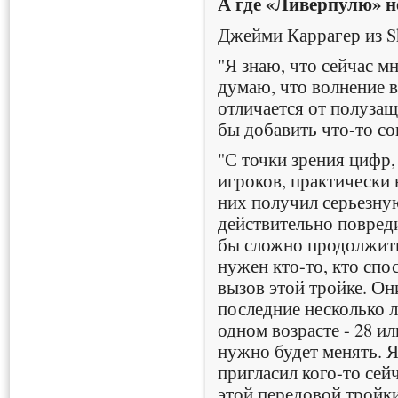
А где «Ливерпулю» н
Джейми Каррагер из Sk
"Я знаю, что сейчас мн
думаю, что волнение 
отличается от полуза
бы добавить что-то с
"С точки зрения цифр,
игроков, практически 
них получил серьезную
действительно повред
бы сложно продолжить
нужен кто-то, кто спо
вызов этой тройке. О
последние несколько л
одном возрасте - 28 ил
нужно будет менять. Я
пригласил кого-то сей
этой передовой тройки