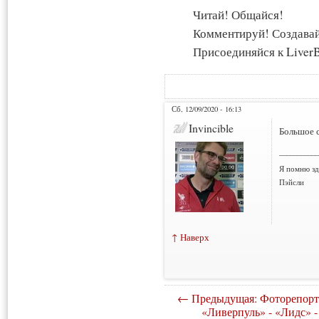
Читай! Общайся!
Комментируй! Создава
Присоединяйся к LiverB
Сб, 12/09/2020 - 16:13
Invincible
Большое 
___________
Я помню зд
Пэйсли
↑ Наверх
← Предыдущая: Фоторепорт
«Ливерпуль» - «Лидс» -