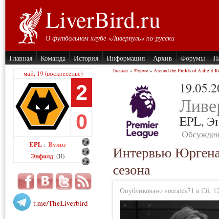
LiverBird.ru
О футбольном клубе «Ливерпуль» по-русски
Главная
Команда
История
Информация
Архив
Форумы
П
Главная
»
Форум
»
Around the Fields of Anfield R
май, 19 (воскресенье)
19.05.
2
Ливе
0
EPL,
Э
Обсужден
EPL
Вулвз
:
Интервью Юргена
Энфилд
(H)
сезона
Опубликовано socrates71 в Сб, 12
t.me/TheLiverbird