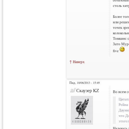
объектив
столь хи
Более тог
или реше
точек зрен
колокольн
Томкинс с
Зато Муро
five
↑ Наверх
Пнд, 10/06/2013 - 15:49
Скаузер KZ
Во всем с
Цитат
Рейна 
Дауни
что Д
этого)
Надеюсь 