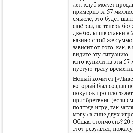
лет, клуб может продат
примерно за 57 милли
смысле, это будет шан
ещё раз, на теперь бо
две большие ставки в 
казино с той же суммо
зависит от того, как, 
видите эту ситуацию, -
кого купили на эти 57
пустую трату времени
Новый комитет [«Ливе
который был создан п
покупок прошлого лета
приобретения (если см
полгода игру, так загл
могу) в лице двух игро
Общая стоимость? 20 
этот результат, пожал