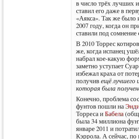
в число трёх лучших и
ставил его даже в перв
«Аякса». Так же было 
2007 году, когда он п
ставили под сомнение е
В 2010 Торрес котиров
же, когда испанец ушё
набрал кое-какую форм
заметно уступает Суар
избежал краха от поте
получив
ещё лучшего 
которая была получе
Конечно, проблема сос
фунтов пошли на
Энди
Торреса и
Бабела
(общ
была 34 миллиона фунт
январе 2011 и потрати
Кэррола. А сейчас, по