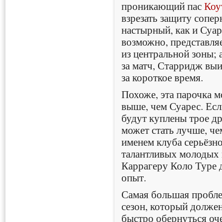
проникающий пас
Коу
взрезать защиту сопер
настырный, как и Суар
возможно, представля
из центральной зоны; 
за матч, Старридж выи
за короткое время.
Похоже, эта парочка 
выше, чем Суарес. Есл
будут куплены трое др
может стать лучше, че
именем клуба серьёзн
талантливых молодых и
Каррагеру Коло Туре 
опыт.
Самая большая проблем
сезон, который должен
быстро обернуться о