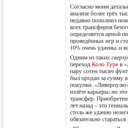
Согласно моим деталь
анализе более трёх ты
недавно пополнил нов
всех трансферов безо
определяется ценой п
проведённых игр и с
10%
очень
удачны, и в
Одним из таких
сверх
переход
Коло Туре
в «
пару сотен тысяч фунт
был продан за сумму 
покупки. «Ливерпулю»
излёте карьеры, но э
трансфер. Приобретен
лет назад – это гениа
столь же удачно нелег
обязательно стараться 