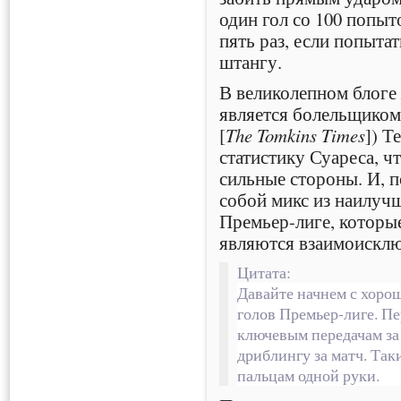
один гол со 100 попыт
пять раз, если попыт
штангу.
В великолепном блог
является болельщиком
[
The Tomkins Times
]) Т
статистику Суареса, ч
сильные стороны. И, п
собой микс из наилуч
Премьер-лиге, которые
являются взаимоискл
Цитата:
Давайте начнем с хорош
голов Премьер-лиге. Пе
ключевым передачам за
дриблингу за матч. Так
пальцам одной руки.