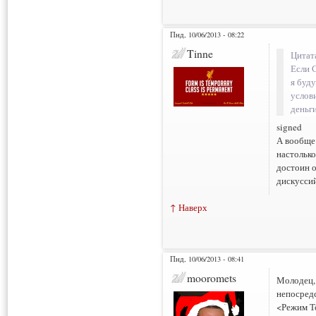
Пнд, 10/06/2013 - 08:22
Tinne
Цитат
Если С
я буду
услов
деньг
signed
А вообще
настолько
достоин о
дискусси
↑ Наверх
Пнд, 10/06/2013 - 08:41
mooromets
Молодец, 
непосред
<Режим Т