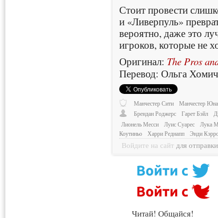
Стоит провести слишк
и «Ливерпуль» преврат
вероятно, даже это лу
игроков, которые не хо
Оригинал:
The Pros and
Перевод: Ольга Хомич
Манчестер Сити
Манчестер Юна
Брендан Роджерс
Гарет Бэйл
Д
Лионель Месси
Луис Суарес
Лука 
Коутиньо
Харри Реднапп
Энди Кэрр
Войдите на сайт
для отправк
Читай! Общайся!