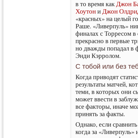
в то время как
Джон Б
Хоутон
и
Джон Олдри
«красных» на целый г
Раше. «Ливерпуль» ник
финалах с Торресом в 
прекрасно в первые тр
но дважды попадал в 
Энди Кэрролом.
С тобой или без те
Когда приводят статис
результаты матчей, ко
теми, в которых они с
может ввести в заблу
все факторы, иначе м
принять за факты.
Однако, если сравнить
когда за «Ливерпуль» и