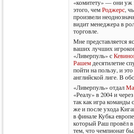
«комитету» — они уж 
этого, чем
Роджерс
, ч
произвели неоднозначн
видит менеджера в рол
торговле.
Мне представляется яс
ваших лучших игроков 
«Ливерпуль» с
Кевино
Рашем
десятилетие спу
пойти на пользу, и это
английской лиге. В об
«Ливерпуль» отдал
Ма
«Реалу» в 2004 и чере
так как игра команды 
же и после ухода Киг
в финале Кубка европе
который Раш провёл в 
тем, что чемпионат бы