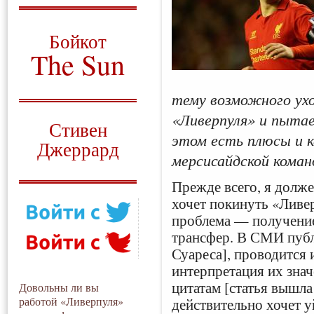
О том, когда появился
и зачем нужен
Бойкот
The Sun
Для тех, у кого всё ещё остались
вопросы
тему возможного ух
Русский перевод
«Ливерпуля» и пытае
Стивен
этом есть плюсы и к
Джеррард
мерсисайдской коман
Моя история
Прежде всего, я долже
хочет покинуть «Ливер
проблема — получение
трансфер. В СМИ публ
Суареса], проводится 
интерпретация их знач
цитатам [статья вышла
Довольны ли вы
работой «Ливерпуля»
действительно хочет у