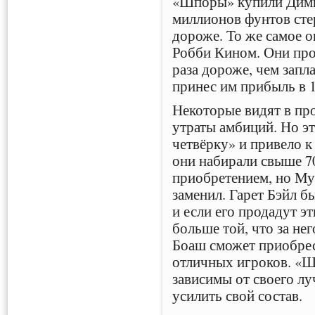
«Шпоры» купили Димит
миллионов фунтов стер
дороже. То же самое о
Робби Кином. Они про
раза дороже, чем запл
принес им прибыль в 
Некоторые видят в пр
утраты амбиций. Но э
четвёрку» и привело к
они набирали свыше 7
приобретением, но Му
заменил. Гарет Бэйл б
и если его продадут э
больше той, что за не
Боаш сможет приобрес
отличных игроков. «Ш
зависимы от своего лу
усилить свой состав.