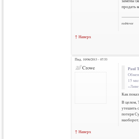
замены (к
продать к
___________
red4ever
↑ Наверх
Пнд, 10/06/2013 - 07:53
Crowe
Paul 
Обмен 
15 ми
«Ливер
Как показ
В целом, 
утешить с
потеря Су
наоборот,
↑ Наверх