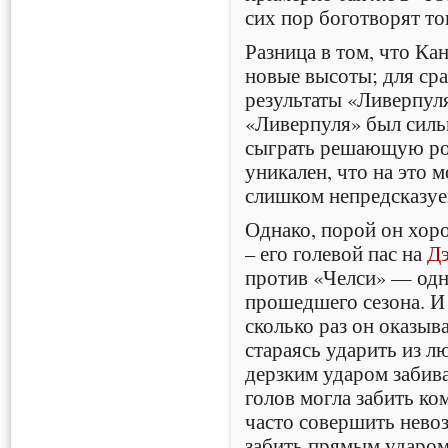
сих пор боготворят то
Разница в том, что Ка
новые высоты; для ср
результаты «Ливерпуля
«Ливерпуля» был силь
сыграть решающую рол
уникален, что на это м
слишком непредсказуем
Однако, порой он хор
– его голевой пас на
Д
против «Челси» — одн
прошедшего сезона. И 
сколько раз он оказыв
стараясь ударить из л
дерзким ударом забива
голов могла забить ко
часто совершить нево
забить прямым ударом 