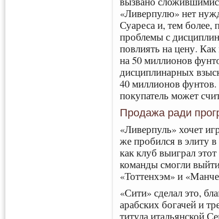
вызвано сложившимися
«Ливерпулю» нет нужд
Суареса и, тем более, 
проблемы с дисциплин
повлиять на цену. Как
на 50 миллионов фунто
дисциплинарных взыск
40 миллионов фунтов.
покупатель может счит
Продажа ради прог
«Ливерпуль» хочет игр
же пробился в элиту в
как клуб выиграл этот 
команды смогли выйт
«Тоттенхэм» и «Манче
«Сити» сделал это, б
арабских богачей и тр
титула итальянской С