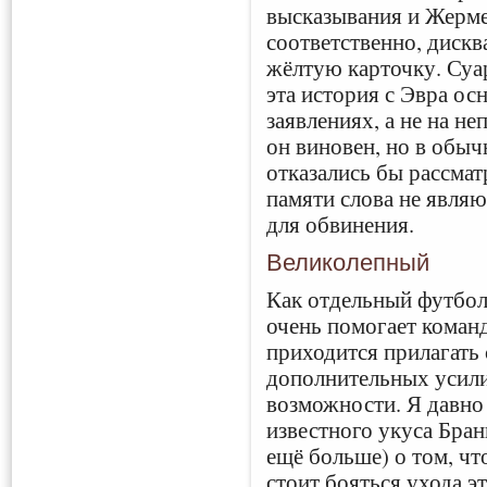
высказывания и Жерме
соответственно, диск
жёлтую карточку. Суар
эта история с Эвра ос
заявлениях, а не на н
он виновен, но в обыч
отказались бы рассмат
памяти слова не явля
для обвинения.
Великолепный
Как отдельный футболи
очень помогает команд
приходится прилагать
дополнительных усили
возможности. Я давно 
известного укуса Бран
ещё больше) о том, ч
стоит бояться ухода э