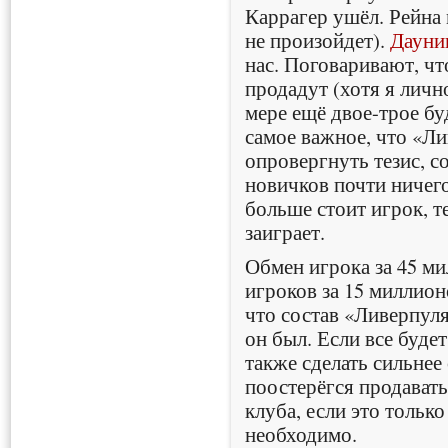
Каррагер ушёл. Рейна 
не произойдет).
Дауни
нас. Поговаривают, ч
продадут (хотя я личн
мере ещё двое-трое бу
самое важное, что «Л
опровергнуть тезис, с
новичков почти ничего
больше стоит игрок, т
заиграет.
Обмен игрока за 45 ми
игроков за 15 миллион
что состав «Ливерпуля
он был. Если все буде
также сделать сильнее
поостерёгся продават
клуба, если это только
необходимо.