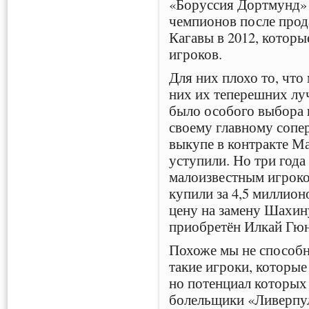
«Боруссия Дортмунд»
чемпионов после про
Кагавы в 2012, которы
игроков.
Для них плохо то, что
них их теперешних лу
было особого выбора 
своему главному сопер
выкупе в контракте Ма
уступили. Но три года
малоизвестным игроком
купили за 4,5 миллионо
цену на замену Шахину
приобретён Илкай Гюн
Похоже мы не способн
такие игроки, которые
но потенциал которых
болельщики «Ливерпул