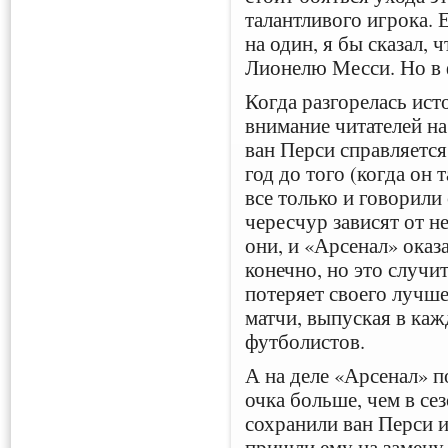
талантливого игрока. 
на один, я бы сказал, 
Лионелю Месси. Но в ф
Когда разгорелась ист
внимание читателей на
ван Перси справляется 
год до того (когда он 
все только и говорили
чересчур зависят от н
они, и «Арсенал» оказ
конечно, но это случи
потеряет своего лучше
матчи, выпуская в каж
футболистов.
А на деле «Арсенал» п
очка больше, чем в се
сохранили ван Перси и
пришли ему на замену