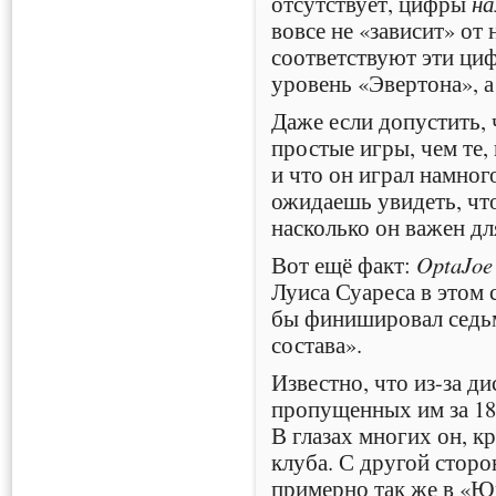
отсутствует, цифры
н
вовсе не «зависит» от
соответствуют эти ци
уровень «Эвертона», а
Даже если допустить, 
простые игры, чем те,
и что он играл намног
ожидаешь увидеть, что
насколько он важен дл
Вот ещё факт:
OptaJoe
Луиса Суареса в этом 
бы финишировал седьм
состава».
Известно, что из-за д
пропущенных им за 18 
В глазах многих он, к
клуба. С другой сторо
примерно так же в «Ю