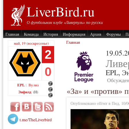
LiverBird.ru
О футбольном клубе «Ливерпуль» по-русски
Главная
Команда
История
Информация
Архив
Форумы
П
Главная
май, 19 (воскресенье)
2
19.05.
Ливе
0
EPL,
Э
Обсужден
EPL
Вулвз
:
«За» и «против» 
Энфилд
(H)
Опубликовано olliver в Пнд, 10/0
t.me/TheLiverbird