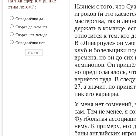
на трансферном рынке
Начнём с того, что Су
этим летом? :
игроков (и это касаетс
Определённо да
мастерства, так и лич
держать в команде, есл
Скорее да, чем нет
относится к тем, кто 
Скорее нет, чем да
В «Ливерпуле» он уже 
Определённо нет
клуб и болельщики по
времена, но он до сих 
чемпионов. Он пришёл,
но предполагалось, ч
вернётся туда. В след
27, а значит, по прин
пик его карьеры.
У меня нет сомнений, 
сам. Тем не менее, я со
Футбольная ассоциаци
нему. К примеру, его 
баны английских игрок