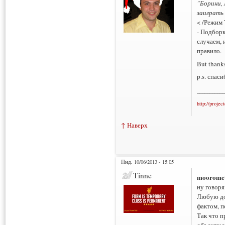
"Борини, 
заиграть
< /Режим
- Подборк
случаем, 
правило.
But thanks
p.s. спаси
___________
http://projec
↑ Наверх
Пнд, 10/06/2013 - 15:05
Tinne
moorome
ну говоря
Любую до
фактом, 
Так что 