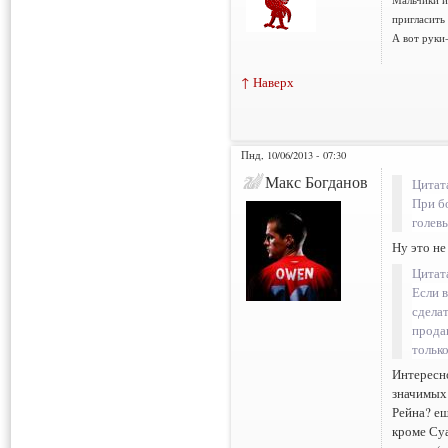
Мальчики и
пригласить 
А вот руки-
↑ Наверх
Пнд, 10/06/2013 - 07:30
Макс Богданов
Цитат
При б
голевы
Ну это не
Цитат
Если в
сделат
прода
тольк
Интересно
значимых 
Рейна? ещ
кроме Су