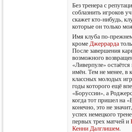
Без тренера с репутац
соблазнить игроков уч
скажет кто-нибудь, к
которые он только мож
Имя клуба по-прежнем
кроме
Джеррарда
толь
После завершения ка
возможного возвраще
«Ливерпуле» остаётся
имён. Тем не менее, в
классных молодых игр
годы которого ещё впе
«Боруссии», а Роджер
когда тот пришел на «
конечно, это не значит
успех немецкого трене
первых трех матчей и
Кенни Далглишем
.