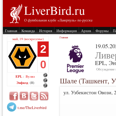
LiverBird.ru
О футбольном клубе «Ливерпуль» по-русски
Главная
Команда
История
Информация
Архив
Форумы
П
Главная
май, 19 (воскресенье)
19.05.20
2
Ливе
0
EPL,
Эн
Обсуждение 
EPL
Вулвз
:
Шале (Ташкент, У
Энфилд
(H)
ул. Узбекистон Овози, 
t.me/TheLiverbird