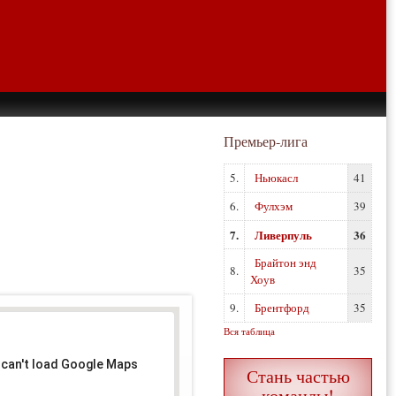
Премьер-лига
5.
Ньюкасл
41
6.
Фулхэм
39
7.
Ливерпуль
36
Брайтон энд
8.
35
Хоув
9.
Брентфорд
35
Вся таблица
 can't load Google Maps
Стань частью
команды!