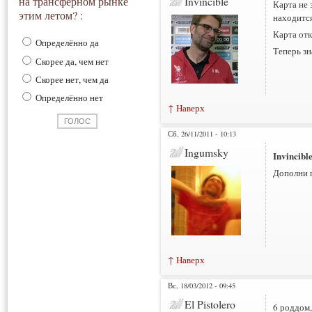
на трансферном рынке
Invincible
Карта не 
этим летом? :
находится
Карта от
Определённо да
Теперь зн
Скорее да, чем нет
Скорее нет, чем да
Определённо нет
↑ Наверх
Сб, 26/11/2011 - 10:13
Ingumsky
Invincibl
Дополни 
↑ Наверх
Вс, 18/03/2012 - 09:45
El Pistolero
6 роддом,