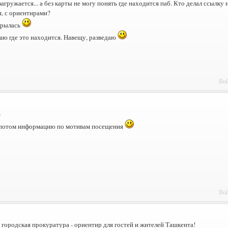
загружается... а без карты не могу понять где находится паб. Кто делал ссылк
, с ориентирами?
крылась
аю где это находится. Навещу, разведаю
Вой
e
потом информацию по мотивам посещения
Вой
 городская прокуратура - ориентир для гостей и жителей Ташкента!