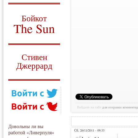
О том, когда появился
и зачем нужен
Бойкот
The Sun
Для тех, у кого всё ещё остались
вопросы
Русский перевод
Стивен
Джеррард
Моя история
Войдите на сайт
для отправки коммента
Довольны ли вы
Сб, 26/11/2011 - 09:33
работой «Ливерпуля»