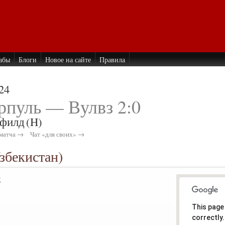
абы
Блоги
Новое на сайте
Правила
24
рпуль — Вулвз 2:0
филд
(H)
матча →
Чат «для своих» →
збекистан)
2
This page
correctly.