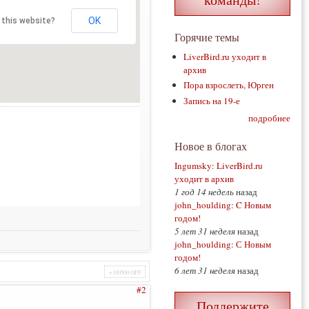
OK
 this website?
Горячие темы
LiverBird.ru уходит в
архив
Пора взрослеть, Юрген
Запись на 19-е
подробнее
Новое в блогах
Ingumsky
:
LiverBird.ru
уходит в архив
1 год 14 недель
назад
john_houlding
:
C Новым
годом!
5 лет 31 неделя
назад
john_houlding
:
С Новым
годом!
6 лет 31 неделя
назад
+100500 OFF
#2
Поддержите