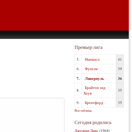
Премьер-лига
5.
Ньюкасл
41
6.
Фулхэм
39
7.
Ливерпуль
36
Брайтон энд
8.
35
Хоув
9.
Брентфорд
35
Вся таблица
Сегодня родились
Джулиан Дикс
(1968)