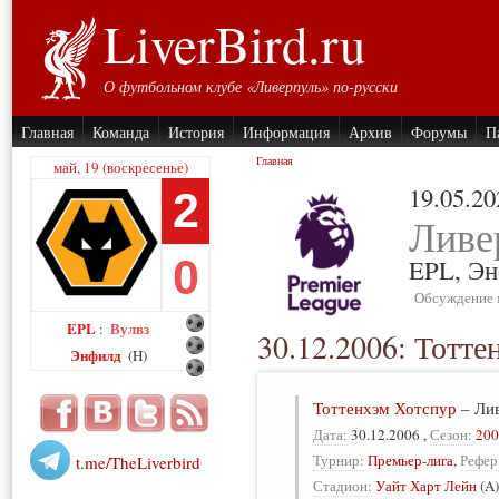
LiverBird.ru
О футбольном клубе «Ливерпуль» по-русски
Главная
Команда
История
Информация
Архив
Форумы
П
Главная
май, 19 (воскресенье)
19.05.20
2
Ливе
0
EPL,
Эн
Обсуждение 
EPL
Вулвз
:
30.12.2006: Тотте
Энфилд
(H)
Тоттенхэм Хотспур
–
Ли
Дата:
30.12.2006
,
Сезон:
200
Турнир:
Премьер-лига
,
Рефер
t.me/TheLiverbird
Стадион:
Уайт Харт Лейн
(A)