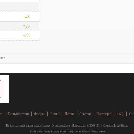
48
79
66
риев
ер
Пользователи
Форум
Блоги
Песни
Ссылки
Партнёры
FAQ
О 
Новости, статьи, блоги, статистика футбольного клуба «Ливерпуль» © 2008-2019 Команда LiverBird.ru
При использовании материалов гиперссылка на сайт обязательна.