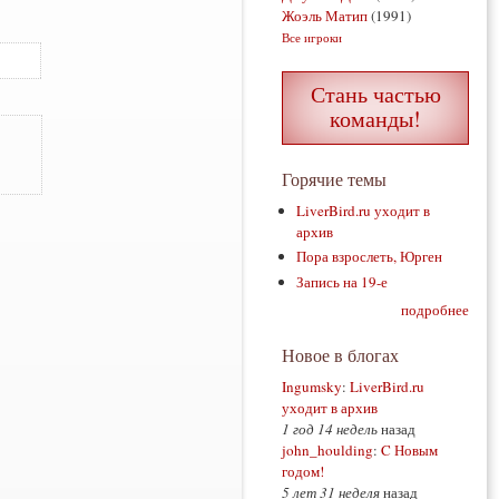
Жоэль Матип
(1991)
Все игроки
Стань частью
команды!
Горячие темы
LiverBird.ru уходит в
архив
Пора взрослеть, Юрген
Запись на 19-е
подробнее
Новое в блогах
Ingumsky
:
LiverBird.ru
уходит в архив
1 год 14 недель
назад
john_houlding
:
C Новым
годом!
5 лет 31 неделя
назад