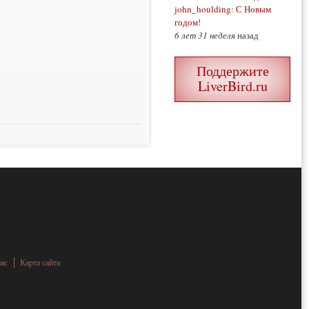
john_houlding
:
С Новым
годом!
6 лет 31 неделя
назад
Поддержите
LiverBird.ru
нас
Карта сайта