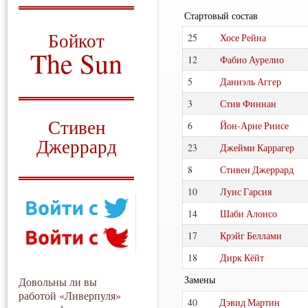
Стартовый состав
О том, когда появился
и зачем нужен
Бойкот
25
Хосе Рейна
The Sun
12
Фабио Аурелио
Для тех, у кого всё ещё остались
5
Даниэль Аггер
вопросы
3
Стив Финнан
Русский перевод
Стивен
6
Йон-Арне Риисе
Джеррард
23
Джейми Каррагер
Моя история
8
Стивен Джеррард
10
Луис Гарсия
14
Шаби Алонсо
17
Крэйг Беллами
18
Дирк Кёйт
Замены
Довольны ли вы
работой «Ливерпуля»
40
Дэвид Мартин