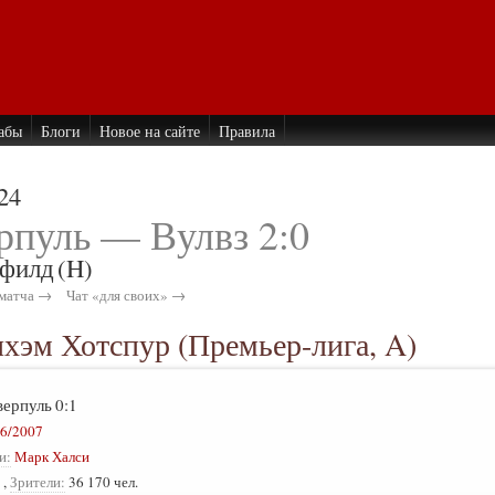
абы
Блоги
Новое на сайте
Правила
24
рпуль — Вулвз 2:0
филд
(H)
матча →
Чат «для своих» →
нхэм Хотспур (Премьер-лига, A)
верпуль
0:1
6/2007
и:
Марк Халси
,
Зрители:
36 170 чел.