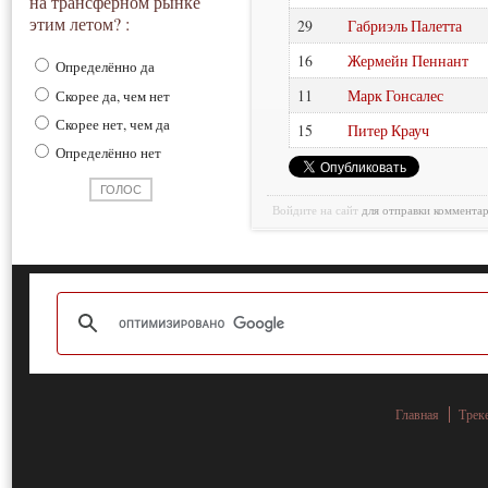
на трансферном рынке
этим летом? :
29
Габриэль Палетта
16
Жермейн Пеннант
Определённо да
11
Марк Гонсалес
Скорее да, чем нет
Скорее нет, чем да
15
Питер Крауч
Определённо нет
Войдите на сайт
для отправки коммента
Главная
Трек