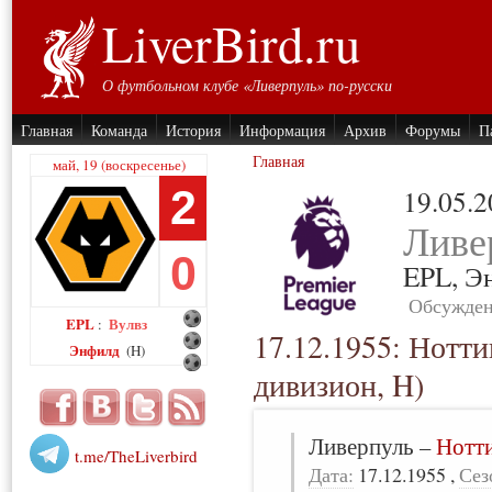
LiverBird.ru
О футбольном клубе «Ливерпуль» по-русски
Главная
Команда
История
Информация
Архив
Форумы
П
Главная
май, 19 (воскресенье)
2
19.05.
Ливе
0
EPL,
Э
Обсужден
EPL
Вулвз
:
17.12.1955: Нотт
Энфилд
(H)
дивизион, H)
Ливерпуль
–
Нотт
t.me/TheLiverbird
Дата:
17.12.1955
,
Сез