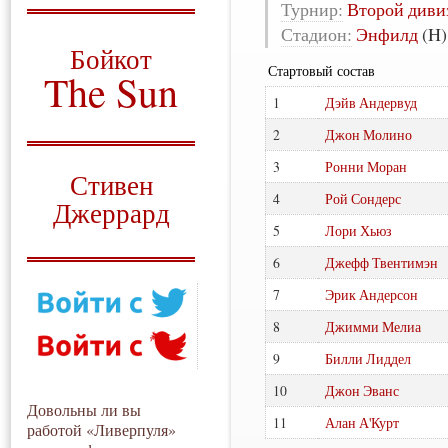
Турнир:
Второй диви
О том, когда появился
Стадион:
Энфилд
(H)
и зачем нужен
Бойкот
Стартовый состав
The Sun
1
Дэйв Андервуд
Для тех, у кого всё ещё остались
вопросы
2
Джон Молино
Русский перевод
3
Ронни Моран
Стивен
4
Рой Сондерс
Джеррард
5
Лори Хьюз
Моя история
6
Джефф Твентимэн
7
Эрик Андерсон
8
Джимми Мелиа
9
Билли Лиддел
10
Джон Эванс
Довольны ли вы
11
Алан А'Курт
работой «Ливерпуля»