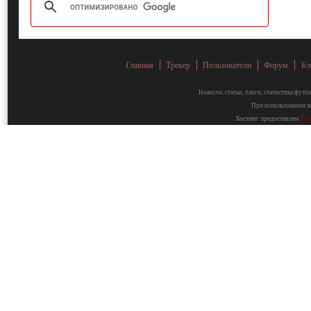
Главная
Трекер
Пользователи
Форум
Бл
Новости, статьи, блоги, статистика фут
При использовании ма
Хостинг предоставлен
Fa