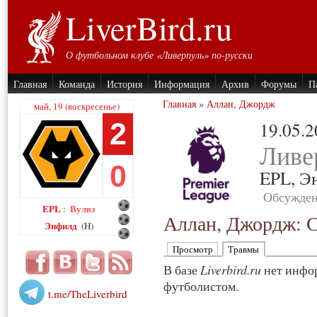
LiverBird.ru
О футбольном клубе «Ливерпуль» по-русски
Главная
Команда
История
Информация
Архив
Форумы
П
Главная
»
Аллан, Джордж
май, 19 (воскресенье)
2
19.05.
Ливе
0
EPL,
Э
Обсужден
EPL
Вулвз
:
Аллан, Джордж: 
Энфилд
(H)
Просмотр
Травмы
В базе
Liverbird.ru
нет инфор
футболистом.
t.me/TheLiverbird