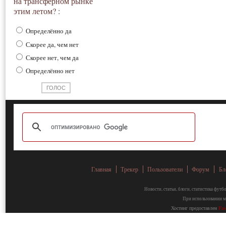
на трансферном рынке
этим летом? :
Определённо да
Скорее да, чем нет
Скорее нет, чем да
Определённо нет
Главная
Трекер
Пользователи
Форум
Бл
Новости, статьи, блоги, статистика фут
При использовании ма
Хостинг предоставлен
Fa