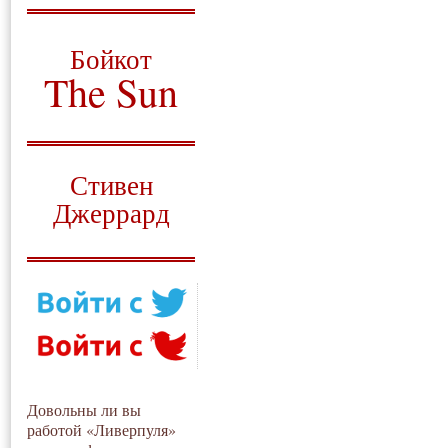
О том, когда появился
и зачем нужен
Бойкот
The Sun
Для тех, у кого всё ещё остались
вопросы
Русский перевод
Стивен
Джеррард
Моя история
Довольны ли вы
работой «Ливерпуля»