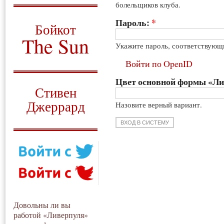
болельщиков клуба.
О том, когда появился
и зачем нужен
Пароль:
*
Бойкот
The Sun
Укажите пароль, соответствующ
Для тех, у кого всё ещё остались
Войти по OpenID
вопросы
Цвет основной формы «Л
Русский перевод
Стивен
Джеррард
Назовите верный вариант.
Моя история
Довольны ли вы
работой «Ливерпуля»