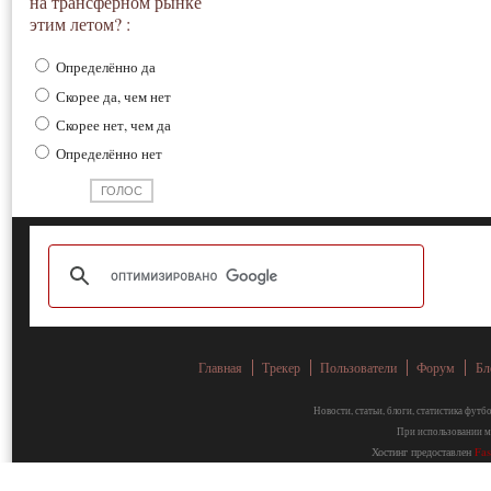
на трансферном рынке
этим летом? :
Определённо да
Скорее да, чем нет
Скорее нет, чем да
Определённо нет
Главная
Трекер
Пользователи
Форум
Бл
Новости, статьи, блоги, статистика фут
При использовании ма
Хостинг предоставлен
Fa