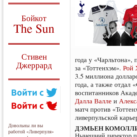
О том, когда появился
и зачем нужен
Бойкот
The Sun
Для тех, у кого всё ещё остались
вопросы
Русский перевод
Стивен
года у «Чарльтона», 
Джеррард
за «Тоттенхэм».
Рой 
Моя история
3.5 миллиона доллар
года, а также отдал
воспитанников Акад
Далла Валле
и
Алекс
матч против «Тоттен
ливерпульской карье
Довольны ли вы
ДЭМЬЕН КОМОЛЛ
работой «Ливерпуля»
Нынешний директор п