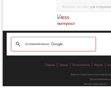
Войдите на сайт
для отправк
Главная
Трекер
Пользователи
Форум
Бл
Новости, статьи, блоги, статистика фут
При использовании ма
Хостинг предоставлен
Fa