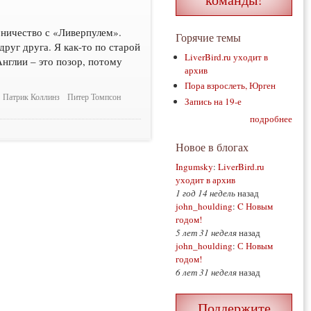
ерничество с «Ливерпулем».
Горячие темы
друг друга. Я как-то по старой
LiverBird.ru уходит в
Англии – это позор, потому
архив
Пора взрослеть, Юрген
Патрик Коллинз
Питер Томпсон
Запись на 19-е
подробнее
Новое в блогах
Ingumsky
:
LiverBird.ru
уходит в архив
1 год 14 недель
назад
john_houlding
:
C Новым
годом!
5 лет 31 неделя
назад
john_houlding
:
С Новым
годом!
6 лет 31 неделя
назад
Поддержите