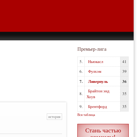
Премьер-лига
5.
Ньюкасл
41
6.
Фулхэм
39
7.
Ливерпуль
36
Брайтон энд
8.
35
Хоув
9.
Брентфорд
35
Вся таблица
история
Стань частью
команды!