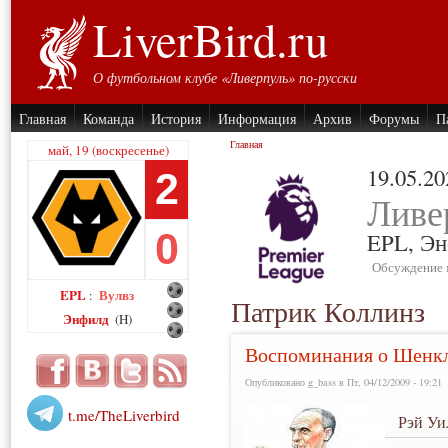
LiverBird.ru
О футбольном клубе «Ливерпуль» по-русски
Главная
Команда
История
Информация
Архив
Форумы
П
Главная
май, 19 (воскресенье)
19.05.20
2
Ливе
0
EPL,
Эн
Обсуждение 
EPL
Вулвз
:
Патрик Коллинз
Энфилд
(H)
Воспоминания о Шенкли
Опубликовано g_bass в Пт, 04/12/2009 - 19:21
t.me/TheLiverbird
Рэй Уи