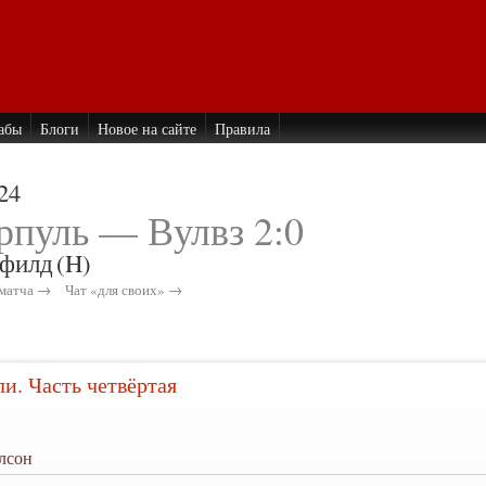
абы
Блоги
Новое на сайте
Правила
24
рпуль — Вулвз 2:0
филд
(H)
матча →
Чат «для своих» →
. Часть четвёртая
лсон