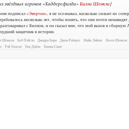
из звёздных игроков «Хаддерсфилда»
Билла Шенкли
]
меня подписал
«Эвертон»
, я не осознавал, насколько сильнó их соп
ребовалось несколько лет, чтобы понять, что они почти ненавидят 
разговаривал с Биллом, и он сказал мне, что мой вызов в сборную 
 худший защитник в истории.
л Шенкли
Боб Пэйсли
Джерри Бирн
Джон Робертс
Майк Лайенс
Несси Шенкли
тс
Рэй Уилсон
Том Дэйли
Томми Смит