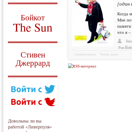
[один 
О том, когда появился
и зачем нужен
Когда 
Бойкот
Мне пот
The Sun
памяти 
что я –
Для тех, у кого всё ещё остались
вопросы
Бил
Рон Йей
Русский перевод
Стивен
5 комментариев
Читать далее
Джеррард
Моя история
Довольны ли вы
работой «Ливерпуля»