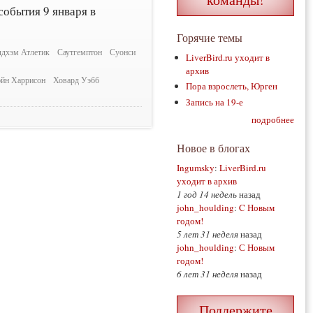
события 9 января в
Горячие темы
дхэм Атлетик
Саутгемптон
Суонси
LiverBird.ru уходит в
архив
йн Харрисон
Ховард Уэбб
Пора взрослеть, Юрген
Запись на 19-е
подробнее
Новое в блогах
Ingumsky
:
LiverBird.ru
уходит в архив
1 год 14 недель
назад
john_houlding
:
C Новым
годом!
5 лет 31 неделя
назад
john_houlding
:
С Новым
годом!
6 лет 31 неделя
назад
Поддержите