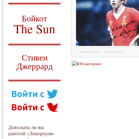
О том, когда появился
и зачем нужен
Бойкот
The Sun
Для тех, у кого всё ещё остались
вопросы
Русский перевод
4 комментария
Читать далее
Стивен
Джеррард
Моя история
Довольны ли вы
работой «Ливерпуля»