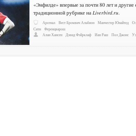
«Энфилде» впервые за почти 80 лет и другие 
традиционной рубрике на
Liverbird.ru
.
Арсенал
Вест Бромвич Альбион
Манчестер Юнайтед
Ол
Сити
Ференцварош
Алан Хансен
Дэвид Фэйрклаф
Иан Раш
Пол Джонс
Уэ