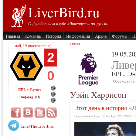
LiverBird.ru
О футбольном клубе «Ливерпуль» по-русски
Главная
Команда
История
Информация
Архив
Форумы
П
Главная
май, 19 (воскресенье)
19.05.20
2
Ливе
0
EPL,
Эн
Обсуждение 
EPL
Вулвз
:
Уэйн Харрисон
Энфилд
(H)
Этот день в истории «Л
Опубликовано Angel Neo в Ср, 09/01/2019 - 1
t.me/TheLiverbird