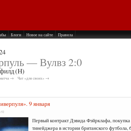
абы
Блоги
Новое на сайте
Правила
24
рпуль — Вулвз 2:0
филд
(H)
матча →
Чат «для своих» →
иверпуля». 9 января
8:52
Первый контракт Дэвида Фэйрклафа, покупка
тинейджера в истории британского футбола,