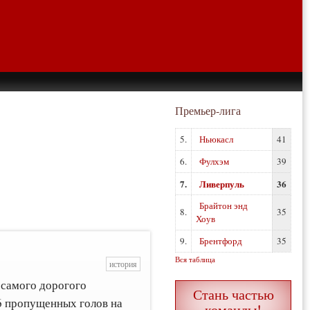
Премьер-лига
5.
Ньюкасл
41
6.
Фулхэм
39
7.
Ливерпуль
36
Брайтон энд
8.
35
Хоув
9.
Брентфорд
35
Вся таблица
история
 самого дорогого
Стань частью
 6 пропущенных голов на
команды!