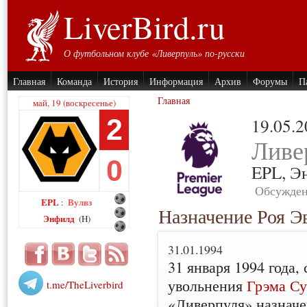
LiverBird.ru
О футбольном клубе «Ливерпуль» по-русски
Главная
Команда
История
Информация
Архив
Форумы
П
Главная
май, 19 (воскресенье)
2
19.05.
Ливе
0
EPL,
Э
Обсужден
EPL
Вулвз
:
Назначение Роя Э
Энфилд
(H)
31.01.1994
31 января 1994 года,
увольнения
Грэма Су
t.me/TheLiverbird
«Ливерпуля» назнач