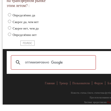
на трансферном рынке
этим летом? :
Определённо да
Скорее да, чем нет
Скорее нет, чем да
Определённо нет
Главная
Трекер
Пользователи
Форум
Бл
Новости, статьи, блоги, статистика фут
При использовании ма
Хостинг предоставлен
Fa