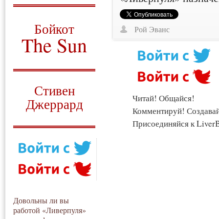
О том, когда появился
и зачем нужен
Бойкот
Рой Эванс
The Sun
Для тех, у кого всё ещё остались
вопросы
Русский перевод
Стивен
Читай! Общайся!
Джеррард
Комментируй! Создава
Моя история
Присоединяйся к LiverB
Довольны ли вы
работой «Ливерпуля»