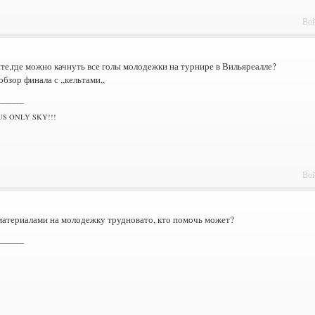
Вой
е,где можно качнуть все голы молодежки на турнире в Вильяреалле?
обзор финала с ,,кельтами,,
_______
US ONLY SKY!!!
Вой
материалами на молодежку трудновато, кто помочь может?
_______