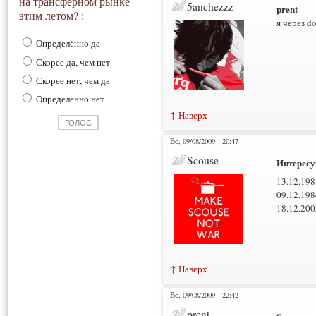
на трансферном рынке
5anchezzz
prent
этим летом? :
я через d
Определённо да
Скорее да, чем нет
Скорее нет, чем да
Определённо нет
↑ Наверх
Вс, 09/08/2009 - 20:47
Scouse
Интересу
13.12.198
09.12.198
18.12.200
↑ Наверх
Вс, 09/08/2009 - 22:42
prent