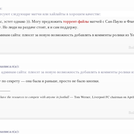
а:
есуют следующие матчи или хайлайты в хорошем качестве:
с, эстет однако ))). Могу предложить
торрент-файлы
матчей с Сан-Пауло и Фла
. Но люди на раздаче стоят, я и сам поддержу.
минам сайта: плюсег за новую возможность добавлять в комменты ролики из Y
Вой
написал(а):
. админам сайта: плюсег за новую возможность добавлять в комменты ролики и
по секрету — она была и раньше, просто не было кнопки.
_______
 have the resources to compete with anyone in football
— Tom Werner, Liverpool FC chairman on April 
Вой
написал(а):