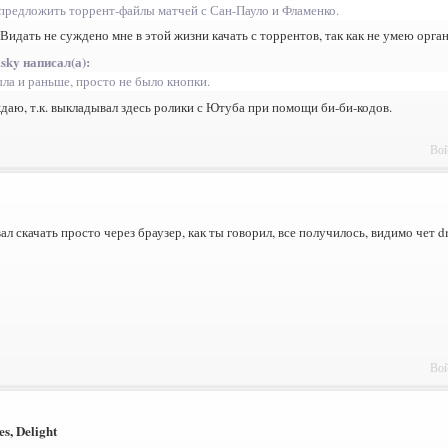
предложить торрент-файлы матчей с Сан-Пауло и Фламенко.
 Видать не суждено мне в этой жизни качать с торрентов, так как не умею орга
sky написал(а):
ла и раньше, просто не было кнопки.
аю, т.к. выкладывал здесь ролики с Ютуба при помощи би-би-кодов.
Вой
л скачать просто через браузер, как ты говорил, все получилось, видимо чет d
Вой
es, Delight