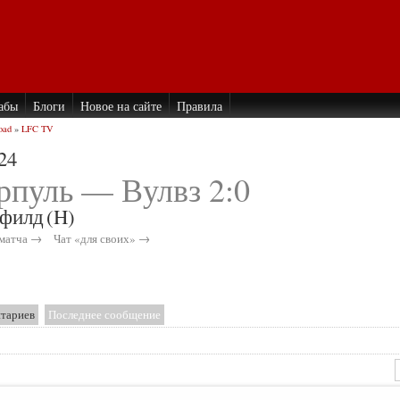
абы
Блоги
Новое на сайте
Правила
oad
»
LFC TV
24
рпуль — Вулвз 2:0
филд
(H)
матча →
Чат «для своих» →
нтариев
Последнее сообщение