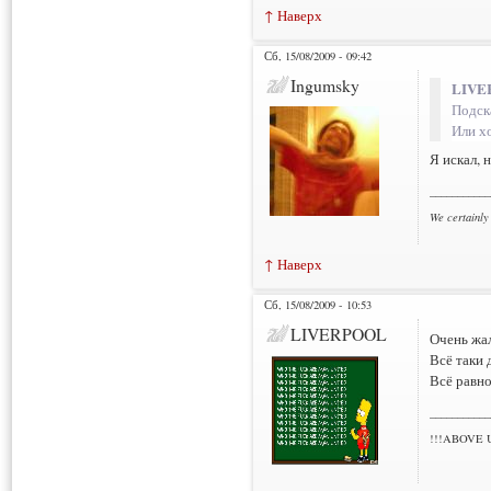
↑ Наверх
Сб, 15/08/2009 - 09:42
Ingumsky
LIVER
Подск
Или хо
Я искал, 
___________
We certainly
↑ Наверх
Сб, 15/08/2009 - 10:53
LIVERPOOL
Очень жал
Всё таки 
Всё равно
___________
!!!ABOVE 