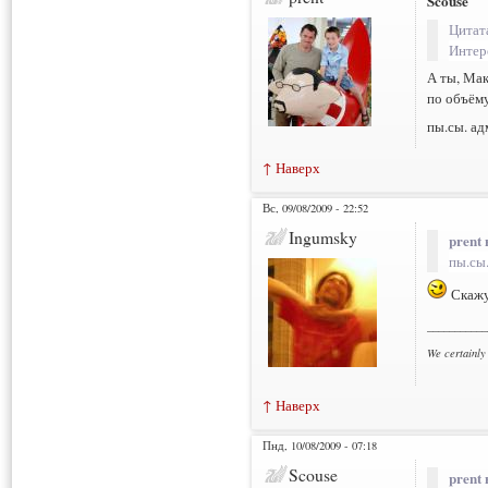
Scouse
Цитат
Интер
А ты, Мак
по объёму
пы.сы. ад
↑ Наверх
Вс, 09/08/2009 - 22:52
Ingumsky
prent 
пы.сы
Скажу 
___________
We certainly
↑ Наверх
Пнд, 10/08/2009 - 07:18
Scouse
prent 