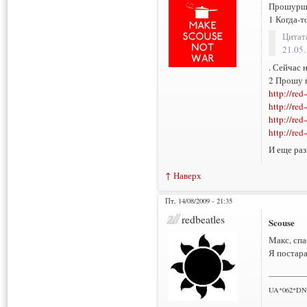
Прошуршал
1 Когда-т
Цитат
21.05.
. Сейчас 
2 Прошу 
http://re
http://re
http://red
http://red
И еще раз
↑ Наверх
Пт, 14/08/2009 - 21:35
redbeatles
Scouse
Макс, спа
Я постара
___________
UA*062*DN