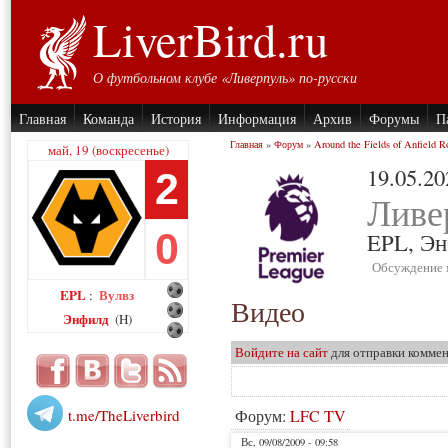
LiverBird.ru
О футбольном клубе «Ливерпуль» по-русски
Главная
Команда
История
Информация
Архив
Форумы
П
Главная
»
Форум
»
Around the Fields of Anfield R
май, 19 (воскресенье)
19.05.20
2
Ливе
0
EPL,
Эн
Обсуждение 
EPL
Вулвз
:
Видео
Энфилд
(H)
Войдите на сайт
для отправки комме
t.me/TheLiverbird
Форум:
LFC TV
Вс, 09/08/2009 - 09:58