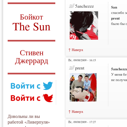
5anchezzz
San
О том, когда появился
и зачем нужен
спасибо з
Бойкот
prent
The Sun
было бы о
Для тех, у кого всё ещё остались
вопросы
Русский перевод
↑ Наверх
Стивен
Джеррард
Вс, 09/08/2009 - 16:15
prent
Моя история
5anchezz
У меня бе
не получи
↑ Наверх
Довольны ли вы
работой «Ливерпуля»
Вс, 09/08/2009 - 17:27