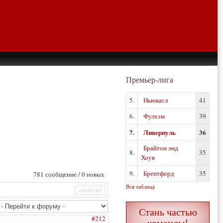
Премьер-лига
5.
Ньюкасл
41
6.
Фулхэм
39
7.
Ливерпуль
36
Брайтон энд
8.
35
Хоув
9.
Брентфорд
35
781 сообщение / 0 новых
Вся таблица
+100500 OFF
Стань частью
#212
команды!