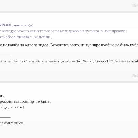
Вой
POOL написал(а):
ажите,где можно качнуть все голы молодежки на турнире в Вильяреалле?
ть обзор финала с ,,кельтами,,
но не нашёл ни одного видео. Вероятнее всего, на турнире вообще не было пуб
_______
 have the resources to compete with anyone in football
— Tom Werner, Liverpool FC chairman on April 
Вой
ь.
должны эти голы где-то быть.
 буду искать.)
_______
US ONLY SKY!!!