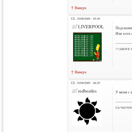
↑ Наверх
Сб, 15/08/2009 - 05:49
LIVERPOOL
Подскажит
Или хоть 
___________
!!!ABOVE 
↑ Наверх
Сб, 15/08/2009 - 06:29
redbeatles
У меня с 
___________
UA*062*DN