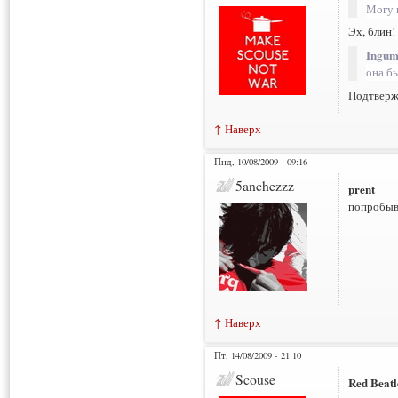
Могу 
Эх, блин!
Ingum
она бы
Подтвержд
↑ Наверх
Пнд, 10/08/2009 - 09:16
5anchezzz
prent
попробыва
↑ Наверх
Пт, 14/08/2009 - 21:10
Scouse
Red Beatl