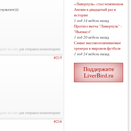
«Ливерпуль» стал чемпионом
Англии в двадцатый раз в
зультате)))
истории
1 год 14 недель
назад
Прогноз матча "Ливерпуль" -
"Ньюкасл"
1 год 20 недель
назад
Самые высокооплачиваемые
тренеры в мировом футболе
дите на сайт
для отправки комментариев
1 год 24 недели
назад
#215
Поддержите
LiverBird.ru
дите на сайт
для отправки комментариев
#216