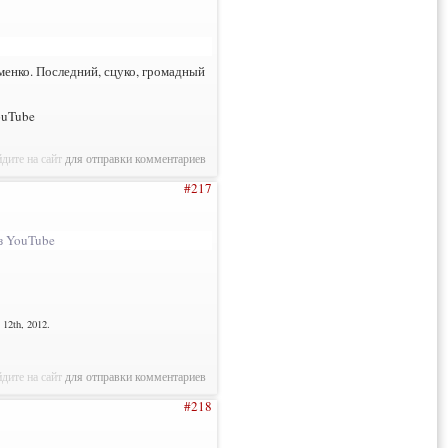
менко. Последний, сцуко, громадный
ouTube
дите на сайт
для отправки комментариев
#217
з YouTube
12th, 2012.
дите на сайт
для отправки комментариев
#218