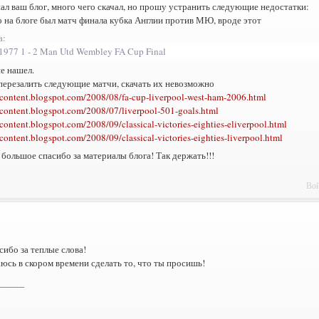
 ваш блог, много чего скачал, но прошу устранить следующие недостатки:
о на блоге был матч финала кубка Англии против МЮ, вроде этот
а:
1977 1 - 2 Man Utd Wembley FA Cup Final
не нашел.
перезалить следующие матчи, скачать их невозможно
d-content.blogspot.com/2008/08/fa-cup-liverpool-west-ham-2006.html
d-content.blogspot.com/2008/07/liverpool-501-goals.html
-content.blogspot.com/2008/09/classical-victories-eighties-eliverpool.html
-content.blogspot.com/2008/09/classical-victories-eighties-liverpool.html
 большое спасибо за материалы блога! Так держать!!!
Вой
сибо за теплые слова!
юсь в скором времени сделать то, что ты просишь!
_______