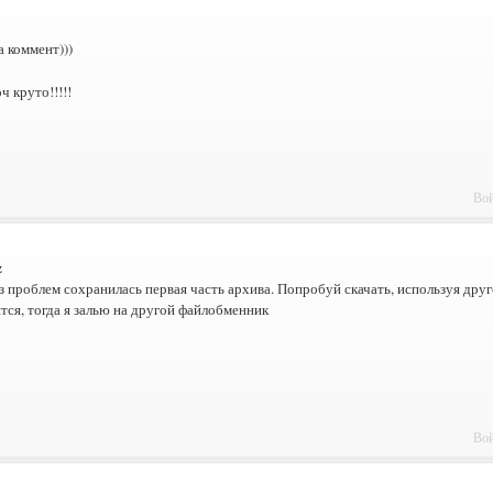
а коммент)))
ч круто!!!!!
Вой
z
з проблем сохранилась первая часть архива. Попробуй скачать, используя друг
тся, тогда я залью на другой файлобменник
Вой