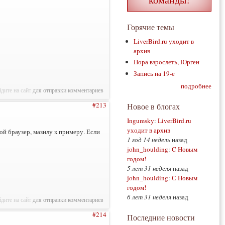
Горячие темы
LiverBird.ru уходит в
архив
Пора взрослеть, Юрген
Запись на 19-е
подробнее
дите на сайт
для отправки комментариев
#213
Новое в блогах
Ingumsky
:
LiverBird.ru
уходит в архив
ой браузер, мазилу к примеру. Если
1 год 14 недель
назад
john_houlding
:
C Новым
годом!
5 лет 31 неделя
назад
john_houlding
:
С Новым
годом!
6 лет 31 неделя
назад
дите на сайт
для отправки комментариев
#214
Последние новости