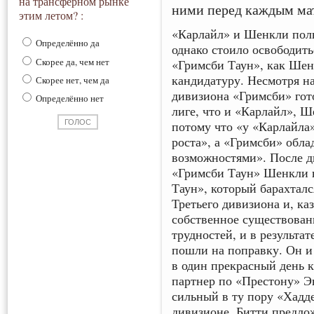
на трансферном рынке
ними перед каждым ма
этим летом? :
«Карлайл» и Шенкли полн
Определённо да
однако стоило освободить
Скорее да, чем нет
«Гримсби Таун», как Шен
кандидатуру. Несмотря на
Скорее нет, чем да
дивизиона «Гримсби» гото
Определённо нет
лиге, что и «Карлайл», Ш
потому что «у «Карлайла»
роста», а «Гримсби» обла
возможностями». После дв
«Гримсби Таун» Шенкли 
Таун», который барахтал
Третьего дивизиона и, ка
собственное существован
трудностей, и в результа
пошли на поправку. Он и 
в один прекрасный день 
партнер по «Престону» Э
сильный в ту пору «Хадд
дивизионе. Битти предлож