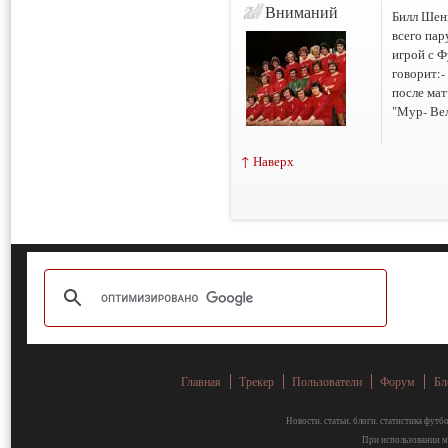
Вниманий
Билл Шен
всего пар
игрой с 
говорит:-
после мат
"Мур- Вел
↑ Наверх
Главная
Трекер
Пользователи
Форум
Бл
Новости, статьи, блоги, статистика фут
При использовании ма