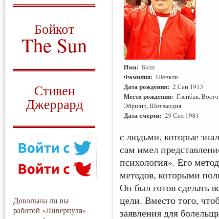
О том, когда появился
и зачем нужен
Бойкот
The Sun
Для тех, у кого всё ещё остались
вопросы
Имя:
Билл
Фамилия:
Шенкли
Русский перевод
Дата рождения:
Стивен
2 Сен 1913
Место рождения:
Гленбак, Восточный
Джеррард
Эйршир, Шотландия
Дата смерти:
29 Сен 1981
Моя история
с людьми, которые знал
сам имел представление
психология». Его мето
методов, которыми пол
Он был готов сделать 
цели. Вместо того, чт
Довольны ли вы
работой «Ливерпуля»
заявления для болельщи