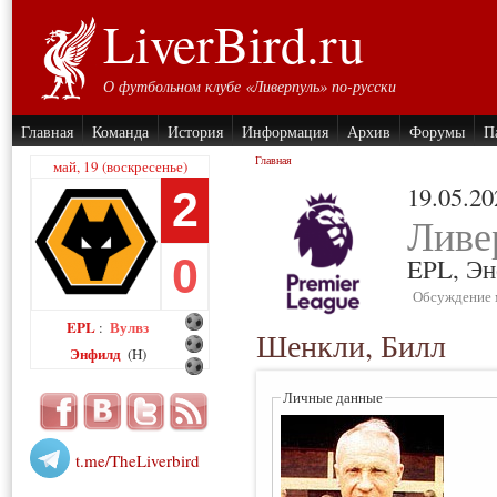
LiverBird.ru
О футбольном клубе «Ливерпуль» по-русски
Главная
Команда
История
Информация
Архив
Форумы
П
Главная
май, 19 (воскресенье)
19.05.20
2
Ливе
0
EPL,
Эн
Обсуждение 
EPL
Вулвз
:
Шенкли, Билл
Энфилд
(H)
Личные данные
t.me/TheLiverbird