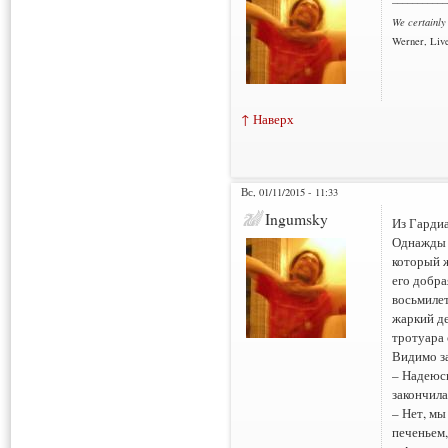
We certainly
Werner, Live
↑ Наверх
Вс, 01/11/2015 - 11:33
Ingumsky
Из Гарди
Однажды 
который ж
его добра
восьмилет
жаркий де
тротуара 
Видимо з
– Надеюсь
закончила
– Нет, мы
печеньем