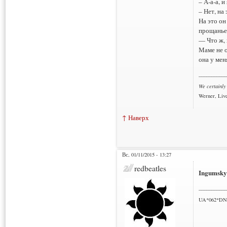
– А-а-а, 
– Нет, на
На это он
прощанье
— Что ж, 
Маме не о
она у мен
___________
We certainly
Werner, Live
↑ Наверх
Вс, 01/11/2015 - 13:27
redbeatles
Ingumsky
___________
UA*062*DN