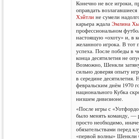
Конечно не все игроки, 
оправдать возлагавшиеся
Хэйтли
не сумели надолго
карьера ждала
Эмлина Хь
профессиональном футбо
настоящую «охоту» и, в к
желанного игрока. В тот 
успеха. После победы в ч
конца десятилетия не опу
Возможно, Шенкли затяну
сильно доверяя опыту игр
в середине десятилетия. 
февральским днём 1970 г
национального Кубка ск
низшем дивизионе.
«После игры с «Уотфордом
было менять команду, — 
просто необходимо, иначе
обязательствами перед к
«первой волны» Шенкли 