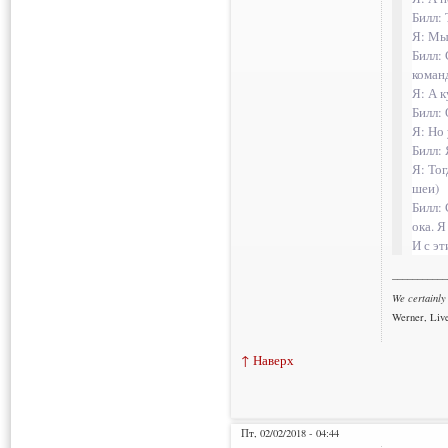
Билл: 
Я: Мы 
Билл: 
коман
Я: А 
Билл: 
Я: Но 
Билл: 
Я: Тог
шеи)
Билл: 
ока. Я
И с эт
___________
We certainly
Werner, Live
↑ Наверх
Пт, 02/02/2018 - 04:44