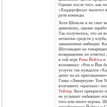
Однако после того, как п
«Хаддерсфилд» вылетел в
руля команды.
Хотя Шенкли и не смог 
дивизиону, однако зарабо
Так получилось, что он в
нехватки средств у клуба
завышенные амбиции. Как
Шотландию на товарищес
возвращении он отметил 
в той игре
Рона Йейтса
и
вспоминал: «Рон и Йан бы
услугах так нуждался «Ха
денег на их приглашение»
Глава «Ливерпуля» Том 
возглавить «красных» пос
Тейлор
. Билл прекрасно 
не услышит набившее оск
того или иного игрока. Ш
приобретении Йейтса и С