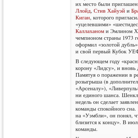
их место были приглаше
Ллойд
,
Стив Хайуэй
и
Бр
Киган
, которого приглас
«уцелевшими» «шестиде
Каллаханом
и Эмлином Хь
чемпионом страны 1973 го
оформил «золотой дубль»
и свой первый Кубок УЕ
В следующем году «красн
корону «Лидсу», и вновь
Памятуя о поражении в 
розыгрыша (в дополнител
«Арсеналу»), «Ливерпуль
ни единого шанса. Шенкли
недель он сделает заявле
команды спокойного сна. 
на «Уэмбли», он понял, ч
близится к концу». В ию
команды.