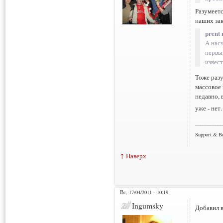
Разумеетс
наших зак
prent 
А насч
первы
извест
Тоже раз
массовое 
недавно, 
уже - нет
___________
Support & B
↑ Наверх
Вс, 17/04/2011 - 10:19
Ingumsky
Добавил в
___________