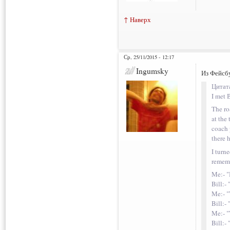
↑ Наверх
Ср, 25/11/2015 - 12:17
Ingumsky
Из Фейсб
Цитат
I met 
The ro
at the
coach 
there 
I turn
rememb
Me:- "B
Bill:- 
Me:- "
Bill:-
Me:- "
Bill:-