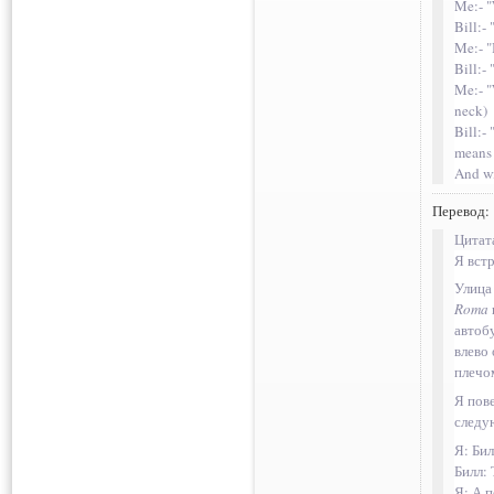
Me:- "
Bill:- 
Me:- "
Bill:- 
Me:- "
neck)
Bill:-
means 
And wi
Перевод:
Цитат
Я встр
Улица
Roma
автобу
влево 
плечом
Я пов
следу
Я: Бил
Билл:
Я: А 