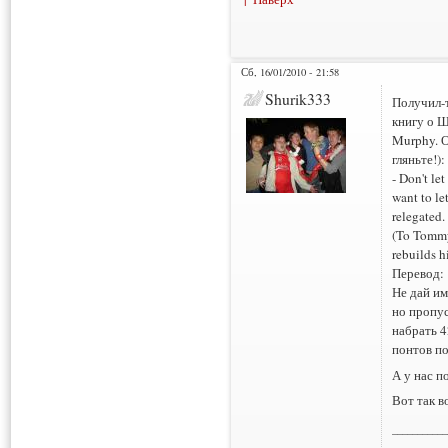
Сб, 16/01/2010 - 21:58
Shurik333
Получил-т
книгу о Ш
Murphy. О
гляньте!):
- Don't let
want to le
relegated. 
(To Tommy
rebuilds h
Перевод:
Не дай им
но пропу
набрать 4
понтов п
А у нас п
Вот так в
___________