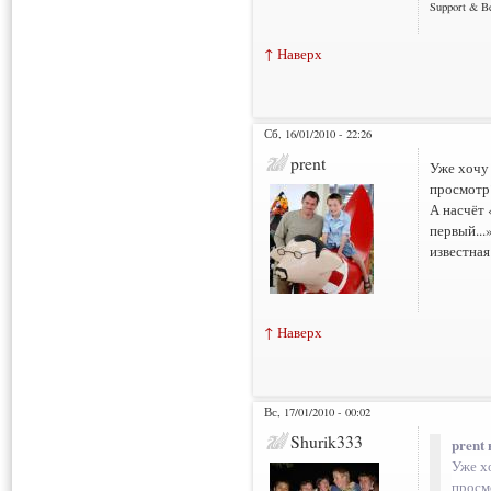
Support & B
↑ Наверх
Сб, 16/01/2010 - 22:26
prent
Уже хочу
просмотр
А насчёт 
первый...
известная
↑ Наверх
Вс, 17/01/2010 - 00:02
Shurik333
prent 
Уже х
просм