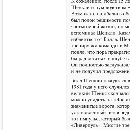
К сожалению, после 15 л
Шенкли и руководством «
Возможно, ошибались обе
был полон решимости пом
частью моей жизни, но мн
вспоминал Шенкли. Казал
избавиться от Билла. Ше
тренировки команды в Мел
понял, что пора прекрати
бы рад остаться в клубе в
Он полностью заслуживал
и не получил предложения
Билл Шенкли находился в
1981 года у него случилс
великий Шенкс скончался
можно увидеть на «Энфилд
знаменитые ворота, котор
установленный непосредс
тот импульс, который бы
«Ливерпуль». Многие тр