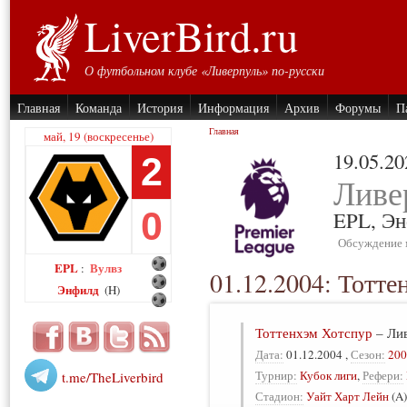
LiverBird.ru
О футбольном клубе «Ливерпуль» по-русски
Главная
Команда
История
Информация
Архив
Форумы
П
Главная
май, 19 (воскресенье)
19.05.20
2
Ливе
0
EPL,
Эн
Обсуждение 
EPL
Вулвз
:
01.12.2004: Тотте
Энфилд
(H)
Тоттенхэм Хотспур
–
Ли
Дата:
01.12.2004
,
Сезон:
200
Турнир:
Кубок лиги
,
Рефери:
t.me/TheLiverbird
Стадион:
Уайт Харт Лейн
(A)