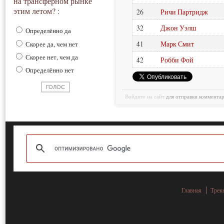
на трансферном рынке
этим летом? :
26
Ричи Партридж
32
Джон Уэлш
Определённо да
41
Марк Смит
Скорее да, чем нет
Скорее нет, чем да
42
Робби Фой
Определённо нет
Войдите на сайт
для отправки коммента
Главная
Трек