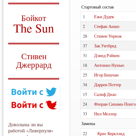
Стартовый состав
О том, когда появился
и зачем нужен
Бойкот
1
Ежи Дудек
The Sun
2
Стефан Аншо
Для тех, у кого всё ещё остались
28
Стивен Уорнок
вопросы
37
Зак Уитбред
Русский перевод
Стивен
31
Дэвид Рэйвен
Джеррард
18
Антонио Нуньес
Моя история
25
Игор Бишчан
34
Даррен Поттер
15
Салиф Диао
24
Флоран Синама-Понго
33
Нил Меллор
Замены
Довольны ли вы
работой «Ливерпуля»
22
Крис Керклэнд