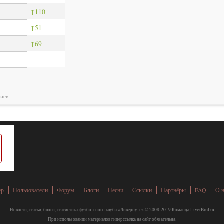
110
51
69
риев
ер
Пользователи
Форум
Блоги
Песни
Ссылки
Партнёры
FAQ
О 
Новости, статьи, блоги, статистика футбольного клуба «Ливерпуль» © 2008-2019 Команда LiverBird.ru
При использовании материалов гиперссылка на сайт обязательна.