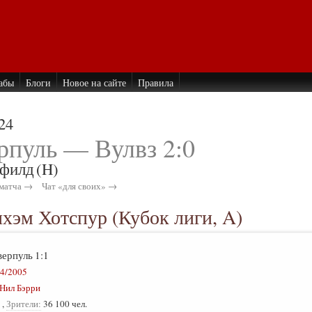
абы
Блоги
Новое на сайте
Правила
24
рпуль — Вулвз 2:0
филд
(H)
матча →
Чат «для своих» →
нхэм Хотспур (Кубок лиги, A)
верпуль
1:1
4/2005
Нил Бэрри
,
Зрители:
36 100 чел.