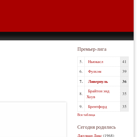
Премьер-лига
5.
Ньюкасл
41
6.
Фулхэм
39
7.
Ливерпуль
36
Брайтон энд
8.
35
Хоув
9.
Брентфорд
35
Вся таблица
Сегодня родились
Джулиан Дикс
(1968)