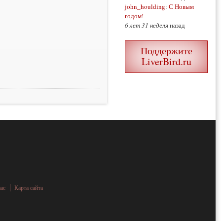
john_houlding
:
С Новым
годом!
6 лет 31 неделя
назад
Поддержите
LiverBird.ru
нас
Карта сайта