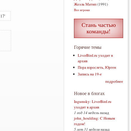
Жоэль Матип
(1991)
Все игроки
117
Стань частью
команды!
Горячие темы
LiverBird.ru уходит в
архив
Пора взрослеть, Юрген
Запись на 19-е
подробнее
Новое в блогах
Ingumsky
:
LiverBird.ru
уходит в архив
1 год 14 недель
назад
john_houlding
:
C Новым
годом!
5 лет 31 неделя
назад