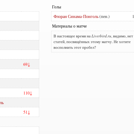
Голы
Флоран Синама-Понголь
Материалы о матче
В настоящее время на
Liverbird.ru
, видимо, нет
статей, посвящённых этому матчу. Не хотите
восполнить этот пробел?
69
110
ль
51