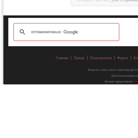
Главная
Трекер
Пользователи
Форум
Бл
Новости, статьи, блоги, статистика фут
При использовании ма
Хостинг предоставлен
Fa