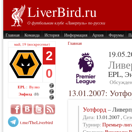
LiverBird.ru
О футбольном клубе «Ливерпуль» по-русски
Главная
Команда
История
Информация
Архив
Форумы
П
Главная
май, 19 (воскресенье)
2
19.05.
Ливе
0
EPL,
Э
Обсужден
EPL
Вулвз
:
13.01.2007: Уотфо
Энфилд
(H)
Уотфорд
–
Ливерп
Дата:
13.01.2007
,
Сез
t.me/TheLiverbird
Турнир:
Премьер-лиг
Стадион:
Викаредж Р