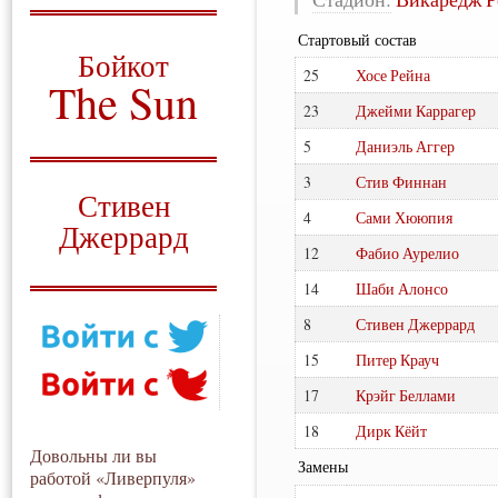
О том, когда появился
Стартовый состав
и зачем нужен
Бойкот
25
Хосе Рейна
The Sun
23
Джейми Каррагер
Для тех, у кого всё ещё остались
вопросы
5
Даниэль Аггер
Русский перевод
3
Стив Финнан
Стивен
4
Сами Хююпия
Джеррард
12
Фабио Аурелио
Моя история
14
Шаби Алонсо
8
Стивен Джеррард
15
Питер Крауч
17
Крэйг Беллами
18
Дирк Кёйт
Довольны ли вы
Замены
работой «Ливерпуля»