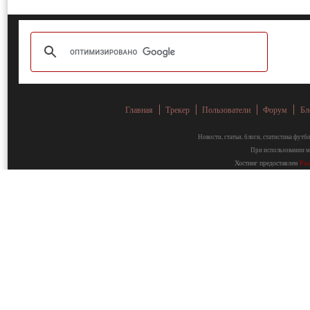
Главная
Трекер
Пользователи
Форум
Бл
Новости, статьи, блоги, статистика фут
При использовании ма
Хостинг предоставлен
Fa