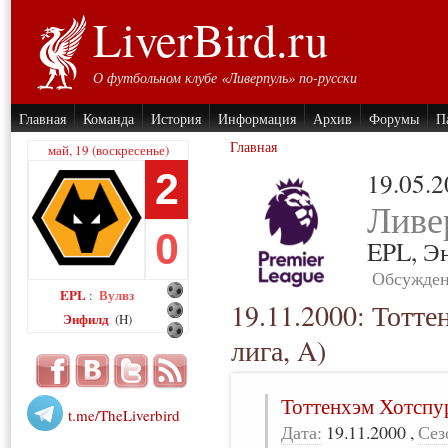
LiverBird.ru
О футбольном клубе «Ливерпуль» по-русски
Главная
Команда
История
Информация
Архив
Форумы
П
Главная
май, 19 (воскресенье)
2
19.05.
Ливе
0
EPL,
Э
Обсужден
EPL
Вулвз
:
19.11.2000: Тотт
Энфилд
(H)
лига, A)
Тоттенхэм Хотспу
t.me/TheLiverbird
Дата:
19.11.2000
,
Сез