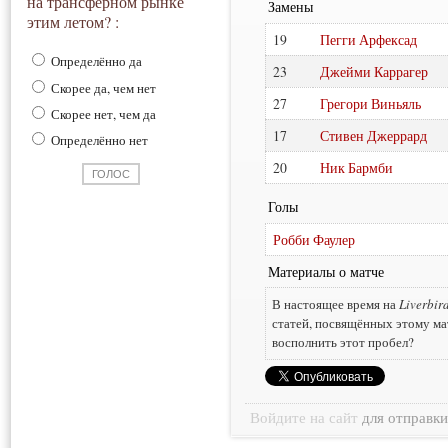
на трансферном рынке
Замены
этим летом? :
19
Пегги Арфексад
Определённо да
23
Джейми Каррагер
Скорее да, чем нет
27
Грегори Виньяль
Скорее нет, чем да
17
Стивен Джеррард
Определённо нет
20
Ник Бармби
Голы
Робби Фаулер
Материалы о матче
В настоящее время на
Liverbir
статей, посвящённых этому ма
восполнить этот пробел?
Войдите на сайт
для отправк