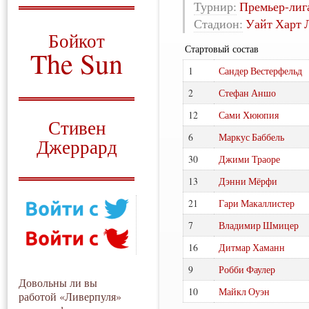
Турнир:
Премьер-лиг
О том, когда появился
Стадион:
Уайт Харт 
и зачем нужен
Бойкот
Стартовый состав
The Sun
1
Сандер Вестерфельд
Для тех, у кого всё ещё остались
вопросы
2
Стефан Аншо
Русский перевод
12
Сами Хююпия
Стивен
6
Маркус Баббель
Джеррард
30
Джими Траоре
Моя история
13
Дэнни Мёрфи
21
Гари Макаллистер
7
Владимир Шмицер
16
Дитмар Хаманн
9
Робби Фаулер
Довольны ли вы
10
Майкл Оуэн
работой «Ливерпуля»