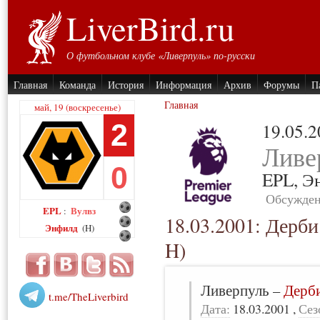
LiverBird.ru
О футбольном клубе «Ливерпуль» по-русски
Главная
Команда
История
Информация
Архив
Форумы
П
Главная
май, 19 (воскресенье)
2
19.05.
Ливе
0
EPL,
Э
Обсужден
EPL
Вулвз
:
18.03.2001: Дерби
Энфилд
(H)
H)
Ливерпуль
–
Дерб
t.me/TheLiverbird
Дата:
18.03.2001
,
Сез