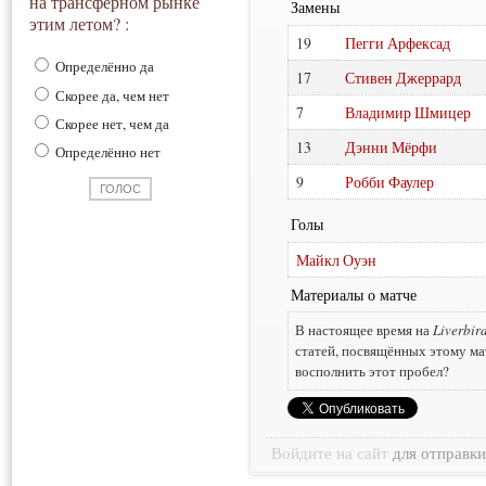
на трансферном рынке
Замены
этим летом? :
19
Пегги Арфексад
Определённо да
17
Стивен Джеррард
Скорее да, чем нет
7
Владимир Шмицер
Скорее нет, чем да
13
Дэнни Мёрфи
Определённо нет
9
Робби Фаулер
Голы
Майкл Оуэн
Материалы о матче
В настоящее время на
Liverbir
статей, посвящённых этому ма
восполнить этот пробел?
Войдите на сайт
для отправк