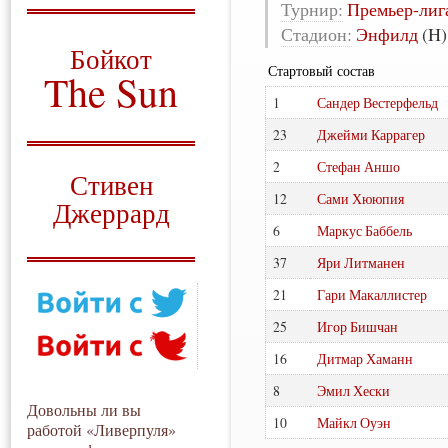
Турнир:
Премьер-лиг
О том, когда появился
Стадион:
Энфилд
(H)
и зачем нужен
Бойкот
Стартовый состав
The Sun
1
Сандер Вестерфельд
Для тех, у кого всё ещё остались
вопросы
23
Джейми Каррагер
Русский перевод
2
Стефан Аншо
Стивен
12
Сами Хююпия
Джеррард
6
Маркус Баббель
Моя история
37
Яри Литманен
21
Гари Макаллистер
25
Игор Бишчан
16
Дитмар Хаманн
8
Эмил Хески
Довольны ли вы
10
Майкл Оуэн
работой «Ливерпуля»