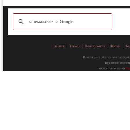
Главная
Трекер
Пользователи
Форум
Бл
Новости, статьи, блоги, статистика фут
При использовании ма
Хостинг предоставлен
Fa