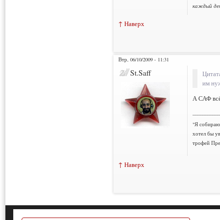
каждый ден
Thank You f
↑ Наверх
Втр, 06/10/2009 - 11:31
St.Saff
Цитат
им ну
А САФ всё
___________
"Я собираюс
хотел бы у
трофей Пре
↑ Наверх