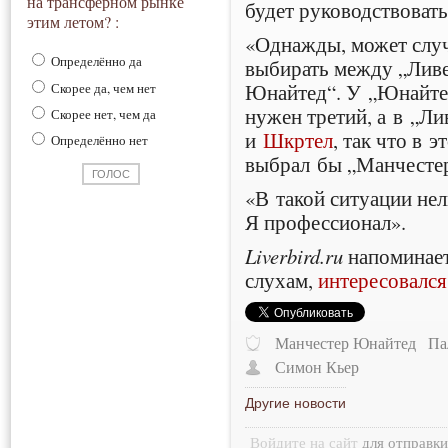
на трансферном рынке
будет руководствовать
этим летом? :
«Однажды, может случ
Определённо да
выбирать между „Лив
Юнайтед“. У „Юнайтед
Скорее да, чем нет
нужен третий, а в „Ли
Скорее нет, чем да
и
Шкртел
, так что в 
Определённо нет
выбрал бы „Манчесте
«В такой ситуации нел
Я профессионал».
Liverbird.ru
напоминает
слухам,
интересовался
Манчестер Юнайтед
Па
Симон Кьер
Другие новости
Войдите на сайт
для отправк