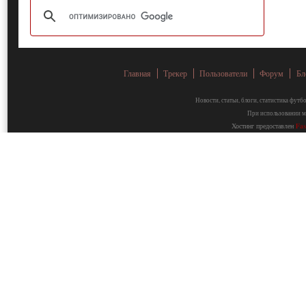
Главная
Трекер
Пользователи
Форум
Бл
Новости, статьи, блоги, статистика фут
При использовании ма
Хостинг предоставлен
Fa