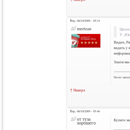
Втр, 06/10/2009 - 05:34
mertzan
Цитат
У „Юн
Видич, Ри
видать у 
информац
Знаем мы 
___________
Never surre
↑ Наверх
Втр, 06/10/2009 - 05:46
от туза
Купите ме
хорошего
___________