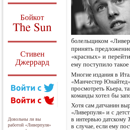
О том, когда появился
и зачем нужен
Бойкот
The Sun
Для тех, у кого всё ещё остались
вопросы
болельщиком «Ливерп
принять предложени
Русский перевод
Стивен
«красных» и перейти
Джеррард
ему поступило такое
Моя история
Многие издания в Ита
«Манчестер Юнайтед»
просмотреть Кьера, та
команды хотел бы запо
Хотя сам датчанин вы
«Ливерпуля» и с детст
в интервью датскому
Довольны ли вы
работой «Ливерпуля»
в случае, если ему п