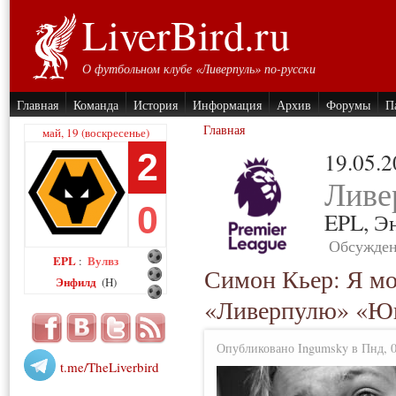
LiverBird.ru
О футбольном клубе «Ливерпуль» по-русски
Главная
Команда
История
Информация
Архив
Форумы
П
Главная
май, 19 (воскресенье)
2
19.05.
Ливе
0
EPL,
Э
Обсужден
EPL
Вулвз
:
Симон Кьер: Я мо
Энфилд
(H)
«Ливерпулю» «Ю
Опубликовано Ingumsky в Пнд, 05
t.me/TheLiverbird