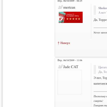
Втр, 06/10/2009 - 06:25
mertzan
Shoke
А вот 
Да, Торре
___________
Never surre
↑ Наверх
Втр, 06/10/2009 - 11:06
Jade CAT
Цитат
Да, То
Э нее, То
капитанск
___________
Поскольку 
смерть!
Говорят та