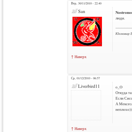
Втр, 30/11/2010 - 22:40
San
Nostromo
люди.
___________
Юллнэвар В
↑ Наверх
Ср, 01/12/2010 - 06:57
Liverbird11
o_O
Откуда та
Если Сисс
А Мексеса
неплохо))
↑ Наверх