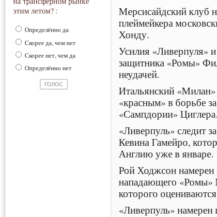
на трансферном рынке
Мерсисайдский клуб н
этим летом? :
плеймейкера московск
Определённо да
Хонду.
Скорее да, чем нет
Усилия «Ливерпуля» и
Скорее нет, чем да
защитника «Ромы» Фи
Определённо нет
неудачей.
Итальянский «Милан»
«красным» в борьбе з
«Сампдории» Циглера
«Ливерпуль» следит з
Кевина Гамейро, кото
Англию уже в январе.
Рой Ходжсон намерен 
нападающего «Ромы» 
которого оцениваются
«Ливерпуль» намерен 