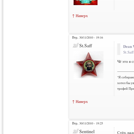
↑ Наверх
Втр, 30/11/2010 - 19:16
St.Saff
Dean 
St.Saf
Чё это я 
___________
"Я собираюс
хотел бы у
трофей Пре
↑ Наверх
Втр, 30/11/2010 - 19:25
Sentinel
Стёп, над