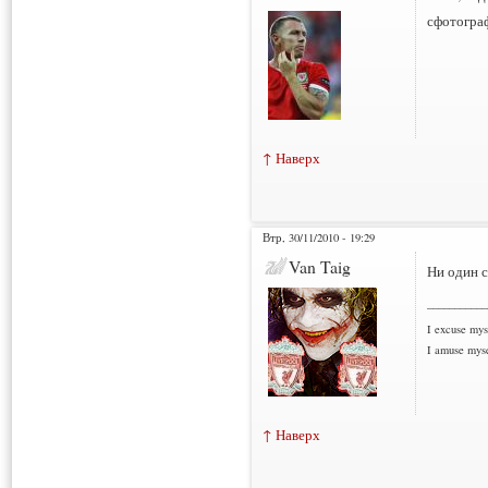
сфотогра
↑ Наверх
Втр, 30/11/2010 - 19:29
Van Taig
Ни один с
___________
I excuse myse
I amuse myse
↑ Наверх