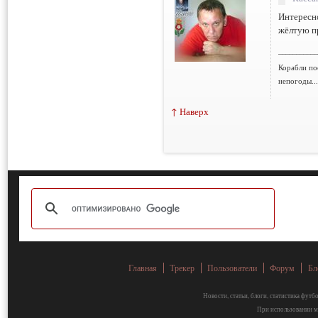
Интересно
жёлтую пр
___________
Корабли по
непогоды..
↑ Наверх
Главная
Трекер
Пользователи
Форум
Бл
Новости, статьи, блоги, статистика фут
При использовании ма