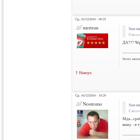
Ср, 01/12/2010 - 09:25
mertzan
San н
Сиссо
ДА??? Чёр
___________
Never surre
↑ Наверх
Ср, 01/12/2010 - 18:29
Nostromo
San н
Сиссо
Мда...ср
вижу - в т
___________