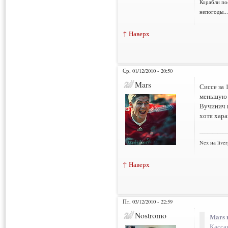
Корабли по
непогоды..
↑ Наверх
Ср, 01/12/2010 - 20:50
Mars
Сиссе за 
меньшую с
Вучинич в
хотя хара
___________
Nex на liver
↑ Наверх
Пт, 03/12/2010 - 22:59
Nostromo
Mars 
Касса