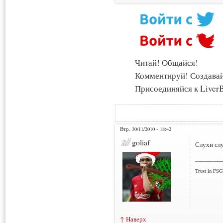
Читай! Общайся!
Комментируй! Создава
Присоединяйся к LiverB
Втр, 30/11/2010 - 18:42
goliaf
Слухи слу
___________
Trust in FSG
↑ Наверх