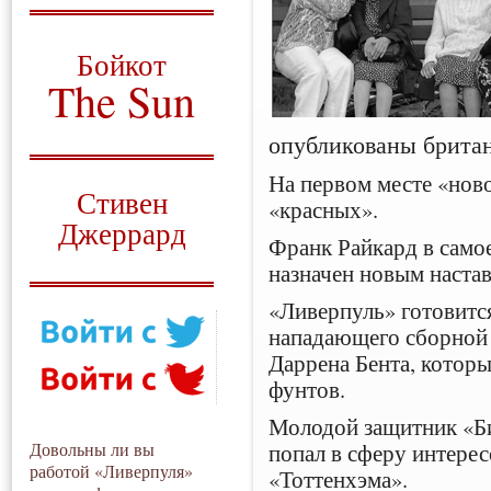
О том, когда появился
и зачем нужен
Бойкот
The Sun
Для тех, у кого всё ещё остались
опубликованы британ
вопросы
На первом месте «ново
Русский перевод
Стивен
«красных».
Джеррард
Франк Райкард в само
Моя история
назначен новым наста
«Ливерпуль» готовитс
нападающего сборной
Даррена Бента, которы
фунтов.
Молодой защитник «Б
попал в сферу интере
Довольны ли вы
работой «Ливерпуля»
«Тоттенхэма».