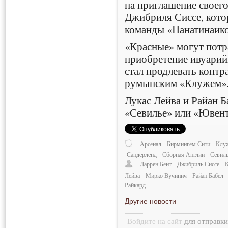
на приглашение своег
Джибриля Сиссе, кото
команды «Панатинаико
«Красные» могут потр
приобретение ивуарий
стал продлевать конт
румынским «Клужем»
Лукас Лейва и Райан Б
«Севилье» или «Ювент
Арсенал
Бирмингем Сити
Клу
Сандерленд
Сборная Англии
Севил
Даррен Бент
Джибриль Сиссе
Лейва
Мирко Вучинич
Райан Бабел
Райкард
Другие новости
Войдите на сайт
для отправк