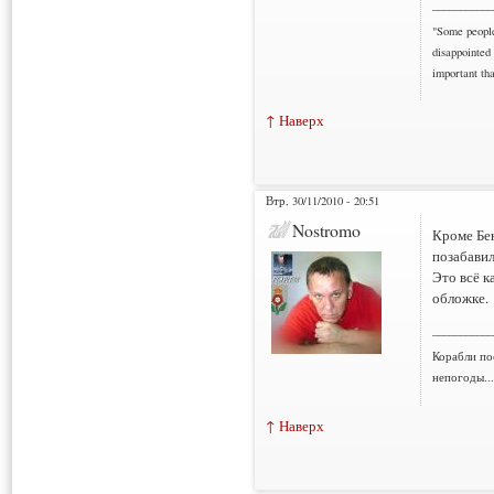
___________
"Some people 
disappointed 
important tha
↑ Наверх
Втр, 30/11/2010 - 20:51
Nostromo
Кроме Бен
позабавил
Это всё к
обложке.
___________
Корабли по
непогоды..
↑ Наверх