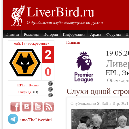
LiverBird.ru
О футбольном клубе «Ливерпуль» по-русски
Главная
Команда
История
Информация
Архив
Форумы
П
Главная
май, 19 (воскресенье)
2
19.05.
Ливе
0
EPL,
Э
Обсужден
EPL
Вулвз
:
Слухи одной стро
Энфилд
(H)
Опубликовано St.Saff в Втр, 30/1
t.me/TheLiverbird