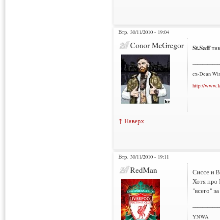
Втр, 30/11/2010 - 19:04
Conor McGregor
St.Saff
так
___________
ex-Dean Win
http://www.l
↑ Наверх
Втр, 30/11/2010 - 19:11
RedMan
Сиссе и В
Хотя про
"всего" з
___________
YNWA