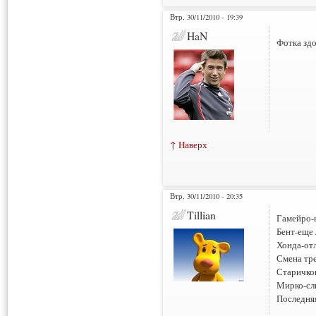
Втр, 30/11/2010 - 19:39
HaN
Фотка зд
↑ Наверх
Втр, 30/11/2010 - 20:35
Tillian
Гамейро-
Бент-еще 
Хонда-отл
Смена тр
Старичко
Мирко-сл
Последня