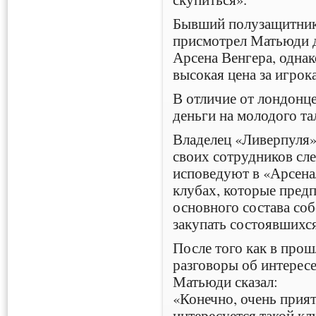
Бывший полузащитник
присмотрел Матьюди д
Арсена Венгера, одна
высокая цена за игрока
В отличие от лондонц
деньги на молодого та
Владелец «Ливерпуля»
своих сотрудников сл
исповедуют в «Арсена
клубах, которые пред
основного состава соб
закупать состоявшихся
После того как в про
разговоры об интерес
Матьюди сказал:
«Конечно, очень прият
интересуется такой кл