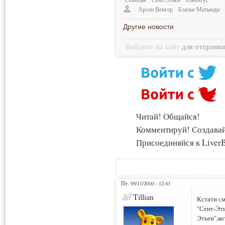
Арсен Венгер
Блазье Матьюди
Другие новости
Войдите на сайт
для отправк
Читай! Общайся!
Комментируй! Создава
Присоединяйся к LiverB
Пт, 05/11/2010 - 12:43
Tillian
Кстати см
"Сент-Эт
Этьен",к