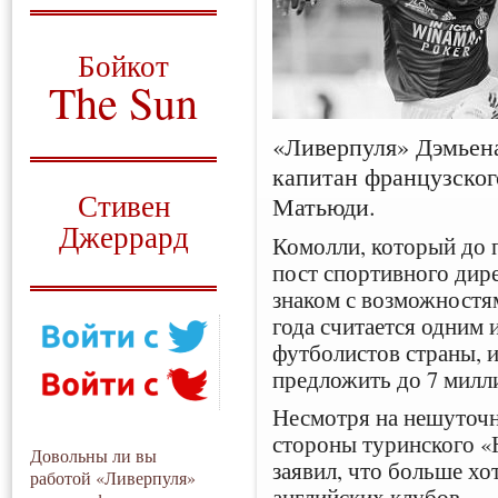
О том, когда появился
и зачем нужен
Бойкот
The Sun
Для тех, у кого всё ещё остались
«Ливерпуля» Дэмьен
вопросы
капитан французског
Русский перевод
Стивен
Матьюди.
Джеррард
Комолли, который до 
пост спортивного дир
Моя история
знаком с возможностям
года считается одним
футболистов страны, и
предложить до 7 милл
Несмотря на нешуточн
стороны туринского «
Довольны ли вы
заявил, что больше хо
работой «Ливерпуля»
английских клубов.