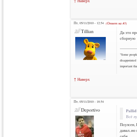
↑ Наверх
Пт, 05/11/2010 - 12:54
(Ответ на #3)
Tillian
Да это пр
сборную
___________
"Some people 
disappointed 
important tha
↑ Наверх
Пт, 05/11/2010 - 18:54
Deportivo
Pallid
Всё л
Поулсен, 
давал..но
себя..