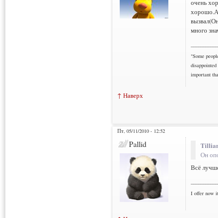
очень хо
хорошо.А
вызвал(Он
много зна
___________
"Some people 
disappointed 
important tha
↑ Наверх
Пт, 05/11/2010 - 12:52
Pallid
Tillia
Он оп
Всё лучше
___________
I offer now it