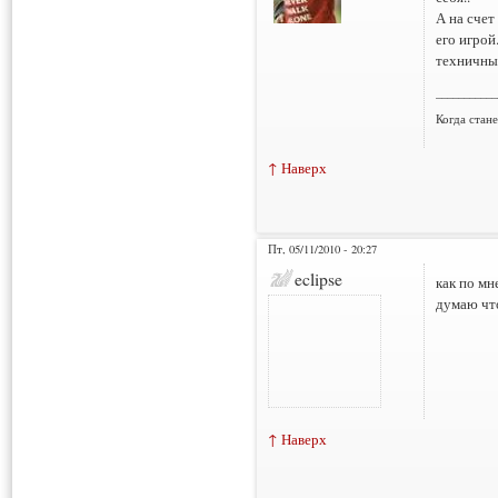
А на счет
его игрой
техничный
___________
Когда стан
↑ Наверх
Пт, 05/11/2010 - 20:27
eclipse
как по мн
думаю что
↑ Наверх