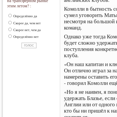
на трансферном рынке
этим летом? :
Комолли в бытность с
сумел уговорить Мать
Определённо да
несмотря на большой 
Скорее да, чем нет
команд.
Скорее нет, чем да
Однако уже тогда Ком
Определённо нет
будет сложно удержать
поступления конкретн
клуба.
«Он наш капитан и кл
Он отлично играл за н
намерены оставить его
- говорил Комолли ещё
«Но я не наивен, я по
удержать Блазье, если
Англии или от одного
кто бы ни пришёл к на
скупиться».