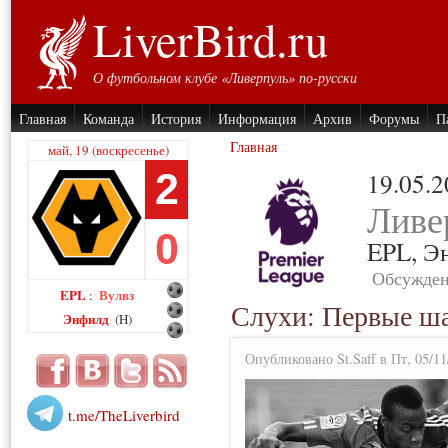
LiverBird.ru
О футбольном клубе «Ливерпуль» по-русски
Главная
Команда
История
Информация
Архив
Форумы
П
Главная
май, 19 (воскресенье)
2
19.05.
Ливе
0
EPL,
Э
Обсужден
EPL
Вулвз
:
Слухи: Первые ш
Энфилд
(H)
Опубликовано St.Saff в Пт, 05/11
t.me/TheLiverbird