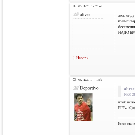
Пт, 05/11/2010 - 23:48
aliver
лол. не д
коммента
бессменны
НАДО БР
↑ Наверх
Сб, 06/11/2010 - 10:57
Deportivo
aliver
PES-2
чтоб вспо
FIFA-10)))
___________
Когда стан