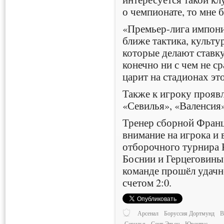
о чемпионате, то мне 
«Премьер-лига импони
ближе тактика, культу
которые делают ставку
конечно ни с чем не с
царит на стадионах эт
Также к игроку прояв
«Севилья», «Валенсия
Тренер сборной Франц
внимание на игрока и 
отборочного турнира
Боснии и Герцеговины
команде прошёл удачн
счетом 2:0.
Арсенал
Боруссия Дортмунд
В
Севилья
Сент-Этьен
Ювентус