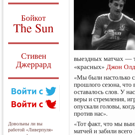
О том, когда появился
и зачем нужен
Бойкот
The Sun
Для тех, у кого всё ещё остались
вопросы
Русский перевод
Стивен
выездных матчах — 
Джеррард
«красных»
Джон Ол
Моя история
«Мы были настолько с
прошлого сезона, что 
оставалось слов. У на
веры и стремления, иг
опускали головы, когд
против нас».
«Тот факт, что мы выи
Довольны ли вы
работой «Ливерпуля»
матчей и забили всего 