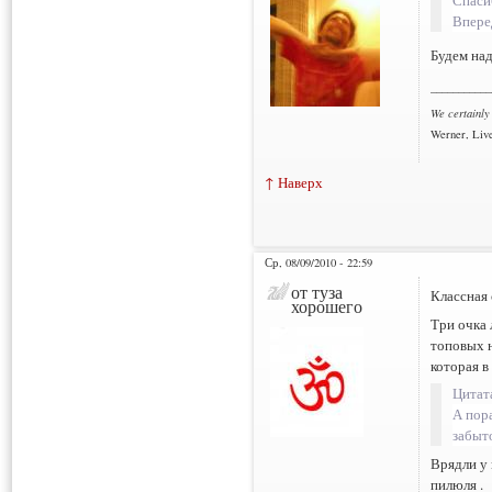
Спаси
Впере
Будем на
___________
We certainly
Werner, Live
↑ Наверх
Ср, 08/09/2010 - 22:59
от туза
Классная 
хорошего
Три очка 
топовых н
которая в
Цитат
А пор
забыт
Врядли у 
пилюля .