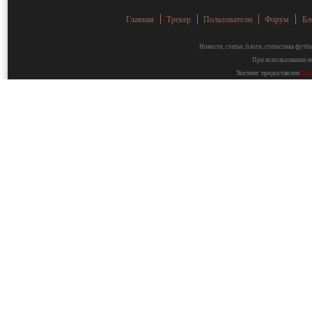
Главная
Трекер
Пользователи
Форум
Бл
Новости, статьи, блоги, статистика фут
При использовании ма
Хостинг предоставлен
Fa