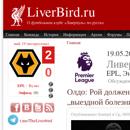
LiverBird.ru
О футбольном клубе «Ливерпуль» по-русски
Главная
Команда
История
Информация
Архив
Форумы
П
Главная
май, 19 (воскресенье)
2
19.05.
Ливе
0
EPL,
Э
Обсужден
EPL
Вулвз
:
Олдо: Рой должен
Энфилд
(H)
„выездной болезн
Опубликовано Sentinel в Ср, 08/0
t.me/TheLiverbird