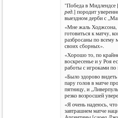
"Победа в Мидлендсе 
ред.
] породит уверенн
выездном дерби с „Ма
«Мне жаль Ходжсона, 
готовиться к матчу, к
разбросаны по всему м
своих сборных».
«Хорошо то, по крайне
воскресенье и у Роя е
работы с игроками по
«Было здорово видет
пару голов в матче п
пятницу, и „Ливерпул
резко возросшей увер
«Я очень надеюсь, что
завтрашнем матче нац
Аргентины [
слова Дж