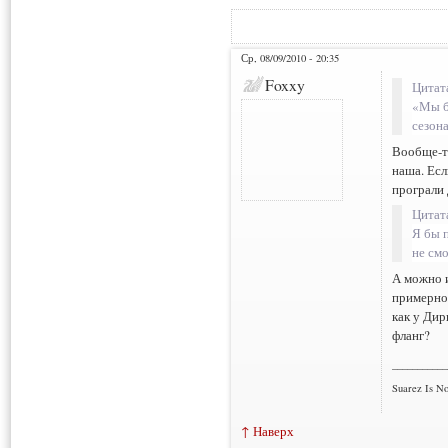
Ср, 08/09/2010 - 20:35
Foxxy
Цитат
«Мы б
сезона
Вообще-то
наша. Есл
програли 
Цитат
Я бы 
не смо
А можно и
примерно 
как у Дир
фланг?
___________
Suarez Is No
↑ Наверх