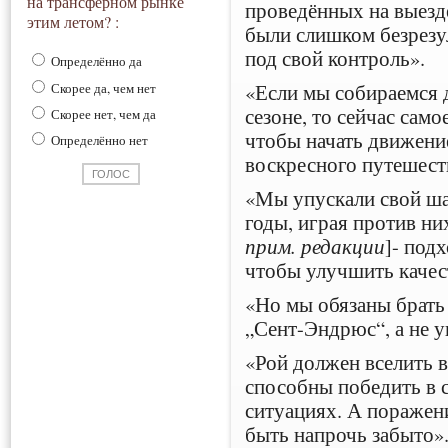
на трансферном рынке
проведённых на выезде
этим летом? :
были слишком безрезул
под свой контроль».
Определённо да
«Если мы собираемся 
Скорее да, чем нет
сезоне, то сейчас само
Скорее нет, чем да
чтобы начать движение
Определённо нет
воскресного путешест
«Мы упускали свой шан
годы, играя против ни
прим. редакции
]- под
чтобы улучшить качес
«Но мы обязаны брать 
„Сент-Эндрюс“, а не у
«Рой должен вселить в
способны победить в 
ситуациях. А поражен
быть напрочь забыто»