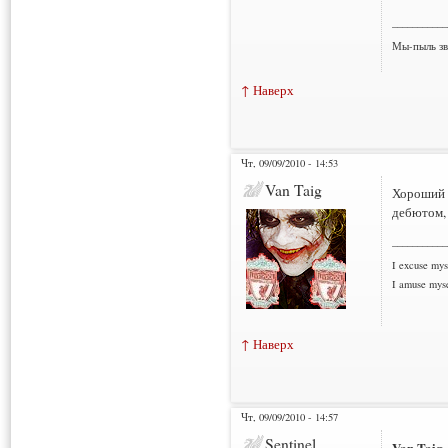
___________
Мы-пыль зв
↑ Наверх
Чт, 09/09/2010 - 14:53
Van Taig
Хороший п
дебютом, 
___________
I excuse myse
I amuse myse
↑ Наверх
Чт, 09/09/2010 - 14:57
Sentinel
Van Taig