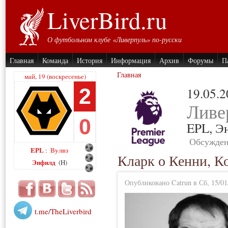
LiverBird.ru
О футбольном клубе «Ливерпуль» по-русски
Главная
Команда
История
Информация
Архив
Форумы
П
Главная
май, 19 (воскресенье)
2
19.05.
Ливе
0
EPL,
Э
Обсужден
EPL
Вулвз
:
Кларк о Кенни, К
Энфилд
(H)
Опубликовано Catrun в Сб, 15/01
t.me/TheLiverbird