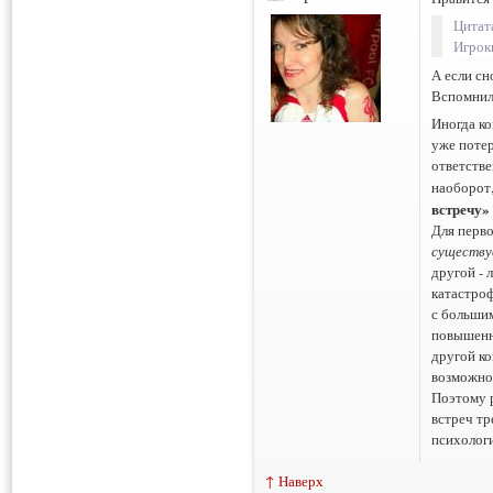
Цитат
Игрок
А если сн
Вспомнил
Иногда ко
уже потер
ответстве
наоборот,
встречу»
Для перво
существу
другой -
катастроф
с больши
повышенну
другой ко
возможнос
Поэтому 
встреч тр
психологи
↑ Наверх