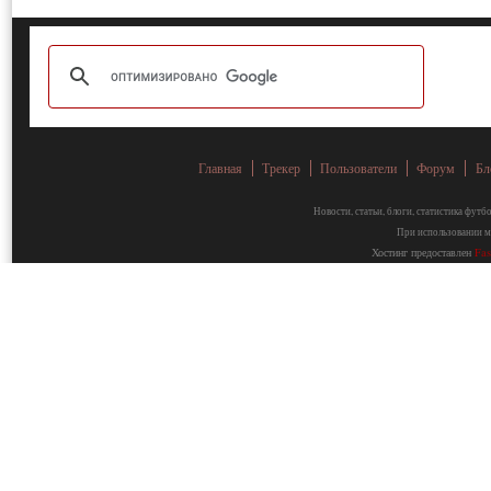
Главная
Трекер
Пользователи
Форум
Бл
Новости, статьи, блоги, статистика фут
При использовании ма
Хостинг предоставлен
Fa