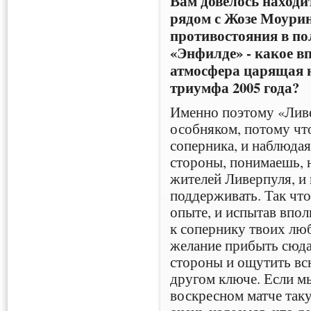
Вам довелось находи
рядом с Жозе Моурин
противостояния в п
«Энфилде» - какое вп
атмосфера царящая н
триумфа 2005 года?
Именно поэтому «Ливе
особняком, потому что
соперника, и наблюда
стороны, понимаешь, н
жителей Ливерпуля, и 
поддерживать. Так что
опыте, и испытав впол
к сопернику твоих люб
желание прибыть сюда
стороны и ощутить вс
другом ключе. Если м
воскресном матче так