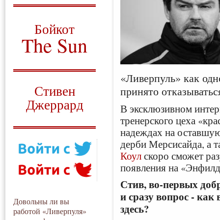
О том, когда появился
и зачем нужен
Бойкот
The Sun
Для тех, у кого всё ещё остались
вопросы
«Ливерпуль» как одно
Русский перевод
Стивен
принято отказыватьс
Джеррард
В эксклюзивном инте
тренерского цеха «кра
Моя история
надеждах на оставшую
дерби Мерсисайда, а т
Коул
скоро сможет раз
появления на «Энфилд
Стив, во-первых доб
и сразу вопрос - как
Довольны ли вы
здесь?
работой «Ливерпуля»