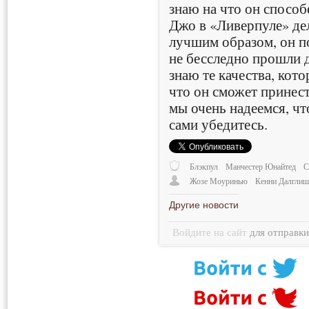
знаю на что он способ
Джо в «Ливерпуле» де
лучшим образом, он п
не бесследно прошли д
знаю те качества, кот
что он сможет принест
мы очень надеемся, чт
сами убедитесь.
Блэкпул
Манчестер Юнайтед
С
Жозе Моуринью
Кенни Далгли
Другие новости
Войдите на сайт
для отправк