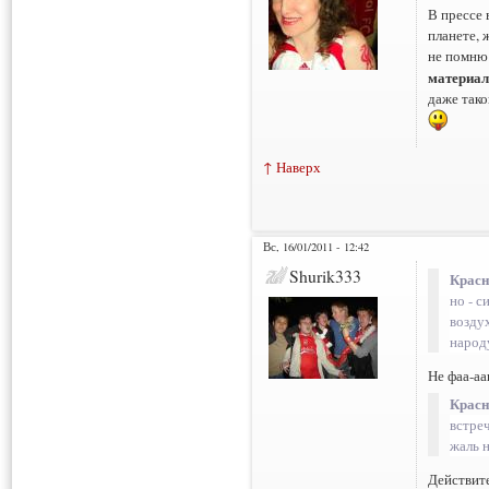
В прессе 
планете, 
не помню 
материал
даже тако
↑ Наверх
Вс, 16/01/2011 - 12:42
Shurik333
Красн
но - с
возду
народ
Не фаа-аа
Красн
встреч
жаль 
Действите