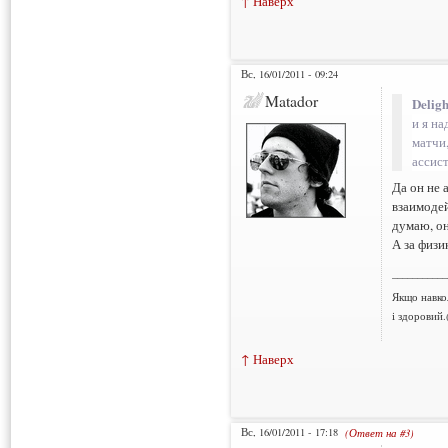
↑ Наверх
Вс, 16/01/2011 - 09:24
Matador
Deligh
и я на
матчи
ассис
Да он не 
взаимодей
думаю, он
А за физи
___________
Якщо навко
і здоровий.
↑ Наверх
Вс, 16/01/2011 - 17:18
(Ответ на #3)