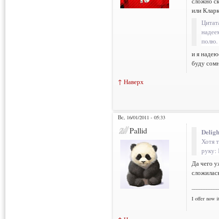
сложно ск
или Кларк
Цитат
надеем
полю.
и я надею
буду сомн
↑ Наверх
Вс, 16/01/2011 - 05:33
Pallid
Deligh
Хотя 
руку:
Да чего у
сложилась
___________
I offer now it