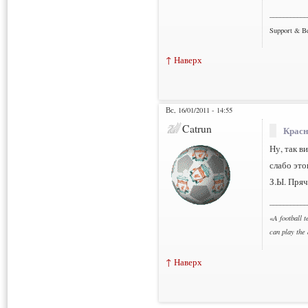
___________
Support & B
↑ Наверх
Вс, 16/01/2011 - 14:55
Catrun
Красн
Ну, так в
слабо это
З.Ы. Пряч
___________
«
A football t
can play the
↑ Наверх