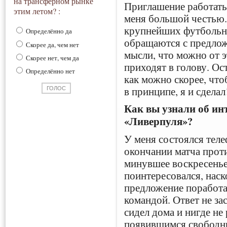
на трансферном рынке
Приглашение работать
этим летом? :
меня большой честью. 
крупнейших футбольны
Определённо да
обращаются с предлож
Скорее да, чем нет
мысли, что можно от э
Скорее нет, чем да
приходят в голову. Ос
Определённо нет
как можно скорее, что
в принципе, я и сделал
Как вы узнали об ин
«Ливерпуля»?
У меня состоялся тел
окончании матча прот
минувшее воскресенье
поинтересовался, наск
предложение поработа
командой. Ответ не зас
сидел дома и нигде не
появившимся свободн