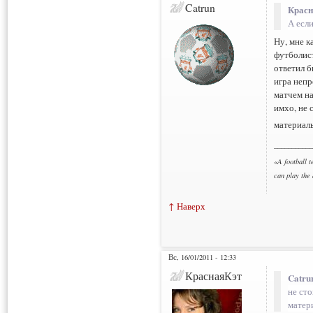
Catrun
Красн
А есл
Ну, мне к
футболист
ответил б
игра непр
матчем на
имхо, не 
материал
___________
«
A football t
can play the
↑ Наверх
Вс, 16/01/2011 - 12:33
КраснаяКэт
Catru
не сто
матер