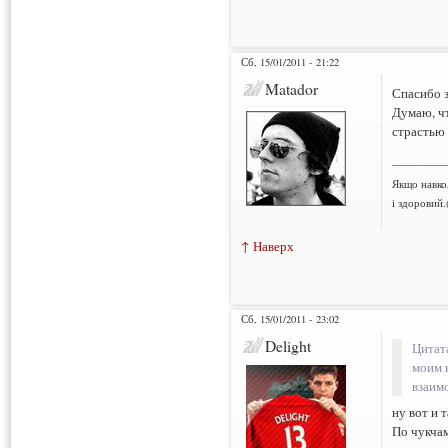
Сб, 15/01/2011 - 21:22
Matador
Спасибо з
Думаю, чт
страстью 
___________
Якщо навко
і здоровий.
↑ Наверх
Сб, 15/01/2011 - 23:02
Delight
Цитат
моим 
взаим
ну вот и 
По чукча