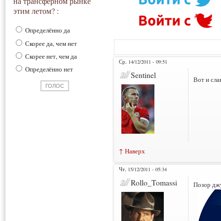
на трансферном рынке
этим летом? :
Определённо да
Скорее да, чем нет
Скорее нет, чем да
Ср, 14/12/2011 - 09:51
Определённо нет
Sentinel
Вот и сла
↑ Наверх
Чт, 15/12/2011 - 05:34
Rollo_Tomassi
Позор джу