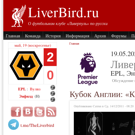
LiverBird.ru
О футбольном клубе «Ливерпуль» по-русски
Главная
Команда
История
Информация
Архив
Форумы
П
Главная
май, 19 (воскресенье)
19.05.20
2
Ливе
0
EPL,
Эн
Обсуждение 
EPL
Вулвз
:
Кубок Англии: «К
Энфилд
(H)
Опубликовано Catrun в Ср, 14/12/2011 - 08:20
t.me/TheLiverbird