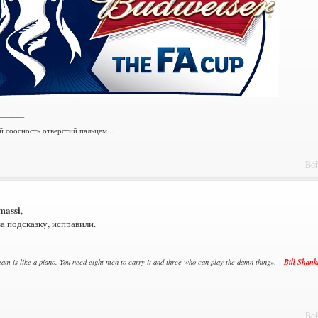
_______
й соосность отверстий пальцем...
Вой
massi
,
а подсказку, исправили.
_______
Bill Shank
team is like a piano. You need eight men to carry it and three who can play the damn thing
», –
Вой