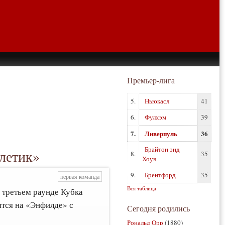
Премьер-лига
5.
Ньюкасл
41
6.
Фулхэм
39
7.
Ливерпуль
36
Брайтон энд
летик»
8.
35
Хоув
9.
Брентфорд
35
первая команда
Вся таблица
 третьем раунде Кубка
ятся на «Энфилде» с
Сегодня родились
Рональд Орр
(1880)