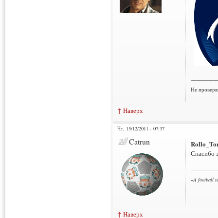
___________
Не проверя
↑ Наверх
Чт, 15/12/2011 - 07:37
Catrun
Rollo_To
Спасибо з
___________
«
A football 
↑ Наверх