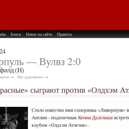
абы
Блоги
Новое на сайте
Правила
24
рпуль — Вулвз 2:0
филд
(H)
матча →
Чат «для своих» →
расные» сыграют против «Олдхэм Ат
Стало известно имя соперника «Ливерпуля» в
Англии - подопечные
Кенни Далглиша
встрет
клубом «Олдхэм Атлетик».