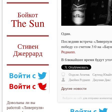
О том, когда появился
и зачем нужен
Бойкот
The Sun
Для тех, у кого всё ещё остались
вопросы
Один.
Русский перевод
Последняя встреча «Ливерпуля
Стивен
победу со счетом 3:0 на «Бау
Джеррард
Реднапп
.
В ближайшее время будут уточ
Моя история
Олдхэм Атлетик
Саутенд Юнайт
Джейми Реднапп
Джулиан Дикс
Другие новости
Войдите на сайт
для отправки коммента
Довольны ли вы
работой «Ливерпуля»