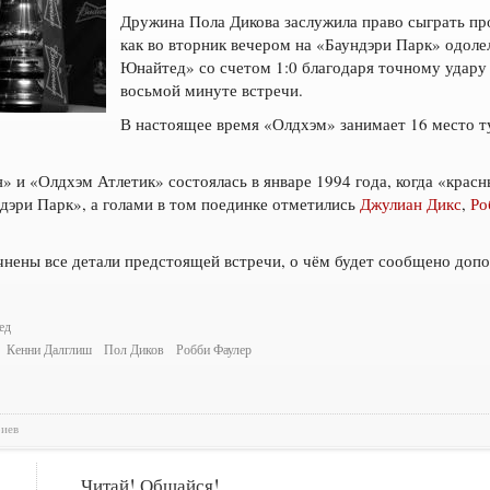
Дружина Пола Дикова заслужила право сыграть пр
как во вторник вечером на «Баундэри Парк» одоле
Юнайтед» со счетом 1:0 благодаря точному удару 
восьмой минуте встречи.
В настоящее время «Олдхэм» занимает 16 место т
» и «Олдхэм Атлетик» состоялась в январе 1994 года, когда «кра
ндэри Парк», а голами в том поединке отметились
Джулиан Дикс
,
Ро
нены все детали предстоящей встречи, о чём будет сообщено допо
ед
Кенни Далглиш
Пол Диков
Робби Фаулер
риев
Читай! Общайся!