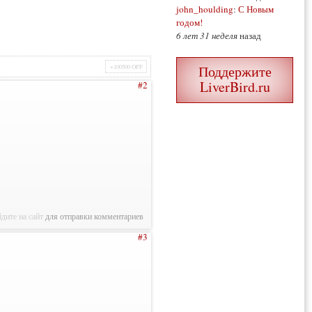
john_houlding
:
С Новым
годом!
6 лет 31 неделя
назад
Поддержите
+100500 OFF
LiverBird.ru
#2
дите на сайт
для отправки комментариев
#3