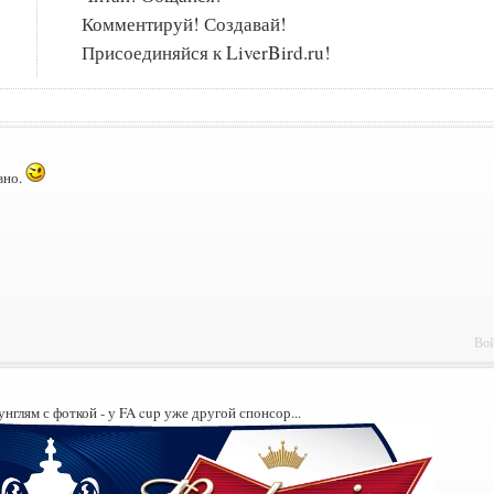
Комментируй! Создавай!
Присоединяйся к LiverBird.ru!
вно.
Вой
нглям с фоткой - у FA cup уже другой спонсор...