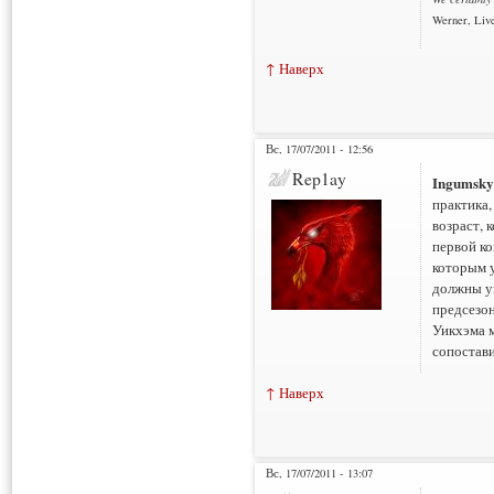
Werner, Live
↑ Наверх
Вс, 17/07/2011 - 12:56
Rep1ay
Ingumsk
практика,
возраст, 
первой ко
которым у
должны у
предсезон
Уикхэма м
сопостави
↑ Наверх
Вс, 17/07/2011 - 13:07