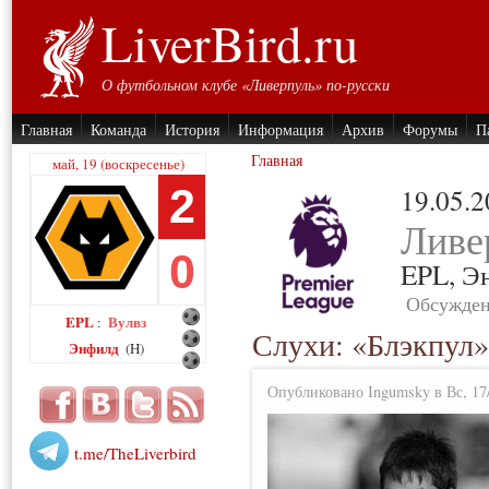
LiverBird.ru
О футбольном клубе «Ливерпуль» по-русски
Главная
Команда
История
Информация
Архив
Форумы
П
Главная
май, 19 (воскресенье)
2
19.05.
Ливе
0
EPL,
Э
Обсужден
EPL
Вулвз
:
Слухи: «Блэкпул»
Энфилд
(H)
Опубликовано Ingumsky в Вс, 17/
t.me/TheLiverbird