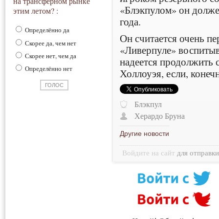
на трансферном рынке
«Блэкпулом» он должен
этим летом? :
года.
Определённо да
Он считается очень п
Скорее да, чем нет
«Ливерпуле» воспитыва
Скорее нет, чем да
надеется продолжить с
Определённо нет
Холлоуэя, если, конечн
Блэкпул
Херардо Бруна
Другие новости
Войдите на сайт
для отправк