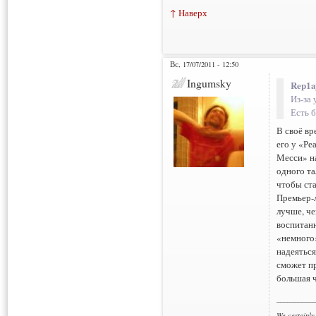
↑ Наверх
Вс, 17/07/2011 - 12:50
Ingumsky
Rep1a
Из-за 
Есть б
В своё в
его у «Ре
Месси» на
одного та
чтобы ста
Премьер-л
лучше, че
воспитанн
«немного»
надеяться
сможет пр
большая ч
___________
We certainly