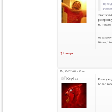
прежд
решени
Уже некот
резервов 
но такова 
___________
We certainly
Werner, Live
↑ Наверх
Вс, 17/07/2011 - 12:44
Rep1ay
Из-за ухо
более тал