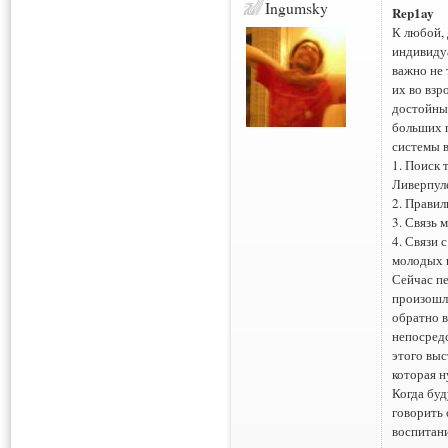
Ingumsky
Rep1ay
К любой,
индивидуа
важно не 
их во взр
достойны 
больших п
системы 
1. Поиск 
Ливерпул
2. Правил
3. Связь 
4. Связи 
молодых и
Сейчас пе
произошло
обратно в
непосредс
этого выс
которая н
Когда бу
говорить 
воспитан