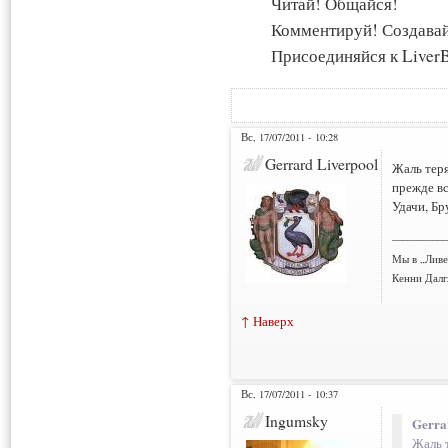
Читай! Общайся!
Комментируй! Создава
Присоединяйся к LiverB
Вс, 17/07/2011 - 10:28
Gerrard Liverpool
Жаль теря
прежде вс
Удачи, Бр
___________
Мы в „Ливе
Кенни Дал
↑ Наверх
Вс, 17/07/2011 - 10:37
Ingumsky
Gerra
Жаль 