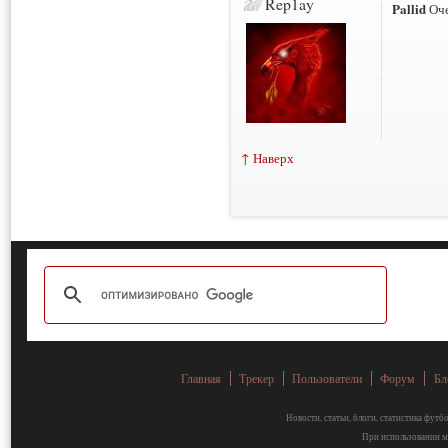
Rep1ay
Pallid
Оче
↑ Наверх
Главная
Трекер
Пользователи
Форум
Бл
Новости, статьи, блоги, статистика фут
При использовании ма