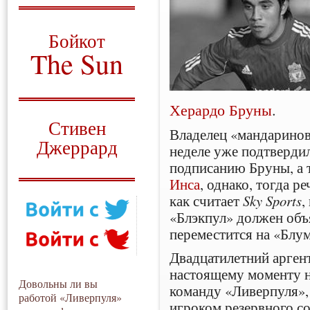
О том, когда появился
и зачем нужен
Бойкот
The Sun
Для тех, у кого всё ещё остались
вопросы
Херардо Бруны
.
Русский перевод
Стивен
Владелец «мандаринов
Джеррард
неделе уже подтвердил
подписанию Бруны, а 
Моя история
Инса
, однако, тогда р
как считает
Sky Sports
,
«Блэкпул» должен объ
переместится на «Блу
Двадцатилетний аргент
настоящему моменту н
Довольны ли вы
команду «Ливерпуля»,
работой «Ливерпуля»
игроком резервного со