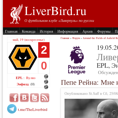
LiverBird.ru
О футбольном клубе «Ливерпуль» по-русски
Главная
Команда
История
Информация
Архив
Форумы
П
Главная
»
Форум
»
Around the Fields of Anfield R
май, 19 (воскресенье)
19.05.
2
Ливе
0
EPL,
Э
Обсужден
EPL
Вулвз
:
Пепе Рейна: Мне 
Энфилд
(H)
Опубликовано St.Saff в Сб, 25/08
t.me/TheLiverbird