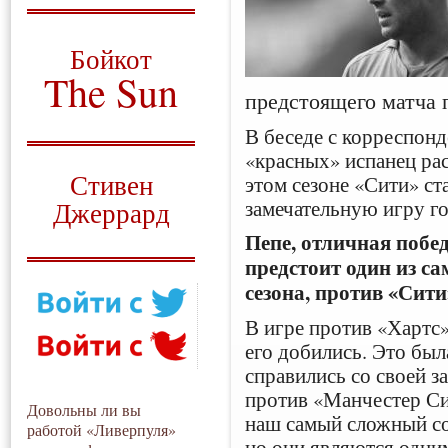
О том, когда появился
и зачем нужен
Бойкот
The Sun
предстоящего матча 
Для тех, у кого всё ещё остались
вопросы
В беседе с корреспон
«красных» испанец рас
Русский перевод
Стивен
этом сезоне «Сити» ст
замечательную игру г
Джеррард
Пепе, отличная побед
Моя история
предстоит один из с
сезона, против «Сити
В игре против «Хартс»
его добились. Это был
справились со своей з
против «Манчестер Си
Довольны ли вы
наш самый сложный со
работой «Ливерпуля»
но они являются одни