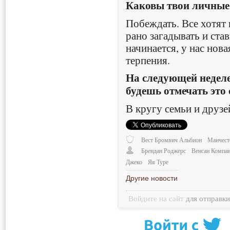
Каковы твои личные 
Побеждать. Все хотят 
рано загадывать и ста
начинается, у нас нова
терпения.
На следующей неделе 
будешь отмечать это
В кругу семьи и друзе
Вест Бромвич Альбион
Манчест
Брендан Роджерс
Венсан Компа
Джеко
Яя Туре
Другие новости
Войдите на сайт
для отправк