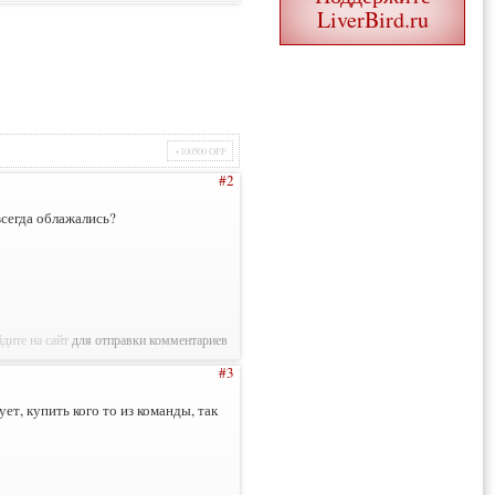
LiverBird.ru
+100500 OFF
#2
всегда облажались?
дите на сайт
для отправки комментариев
#3
ет, купить кого то из команды, так