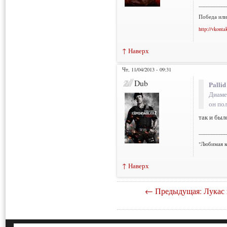
___________
Победа или
http://vkonta
↑ Наверх
Чт, 11/04/2013 - 09:31
Dub
Pallid
Диаме
он по
так и был
___________
"Любимая к
↑ Наверх
← Предыдущая: Лукас 