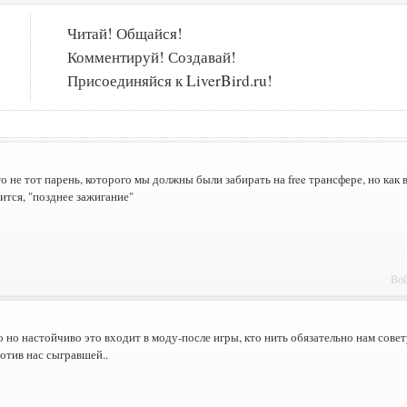
Читай! Общайся!
Комментируй! Создавай!
Присоединяйся к LiverBird.ru!
то не тот парень, которого мы должны были забирать на free трансфере, но как 
ится, "позднее зажигание"
Вой
 но настойчиво это входит в моду-после игры, кто нить обязательно нам совету
отив нас сыгравшей..