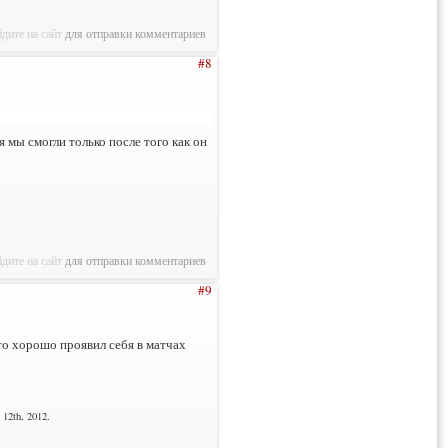
дите на сайт
для отправки комментариев
#8
 мы смогли только после того как он
дите на сайт
для отправки комментариев
#9
 кто хорошо проявил себя в матчах
12th, 2012.