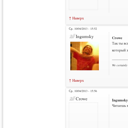
↑ Наверх
Ср, 10/04/2013 - 15:52
Ingumsky
Crowe
Так ты вс
который з
___________
We certainly
↑ Наверх
Ср, 10/04/2013 - 15:56
Crowe
Ingumsky
Читаешь м