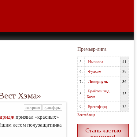
Премьер-лига
5.
Ньюкасл
41
6.
Фулхэм
39
7.
Ливерпуль
36
Брайтон энд
Вест Хэма»
8.
35
Хоув
9.
Брентфорд
35
интервью
трансферы
Вся таблица
дридж
призвал «красных»
айшим летом полузащитника
Стань частью
команды!