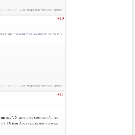
дите на сайт
для отправки комментариев
#10
ься мы смогли только после того как
дите на сайт
для отправки комментариев
#11
тив нас". У меня нет сомнений, что
 и ТТХ или Арсенал, какой-нибудь,