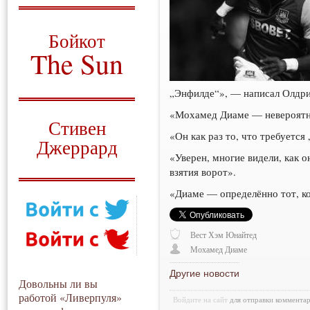
О том, когда появился
и зачем нужен
Бойкот
The Sun
Для тех, у кого всё ещё остались
вопросы
„Энфилде“», — написал Олдри
Русский перевод
«Мохамед Диаме — невероятны
Стивен
«Он как раз то, что требуется
Джеррард
«Уверен, многие видели, как 
Моя история
взятия ворот».
«Диаме — определённо тот, ко
Вест Хэм Юнайтед
Мохамед Диаме
Другие новости
Довольны ли вы
работой «Ливерпуля»
Войдите на сайт
для отправки коммента