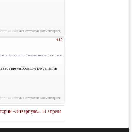
дите на сайт
для отправки комментариев
#12
ься мы смогли только после того как
 в своё время большие клубы взять
дите на сайт
для отправки комментариев
тории «Ливерпуля». 11 апреля