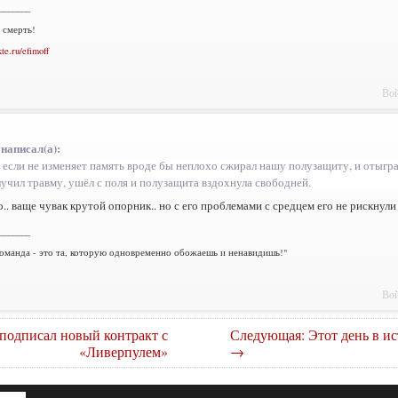
_______
 смерть!
kte.ru/efimoff
Вой
 написал(а):
 если не изменяет память вроде бы неплохо сжирал нашу полузащиту, и отыграт
лучил травму, ушёл с поля и полузащита вздохнула свободней.
о.. ваще чувак крутой опорник.. но с его проблемами с средцем его не рискнули
_______
оманда - это та, которую одновременно обожаешь и ненавидишь!"
Вой
подписал новый контракт с
Следующая: Этот день в ис
«Ливерпулем»
→