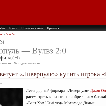
абы
Блоги
Новое на сайте
Правила
oad
»
Press Box
24
рпуль — Вулвз 2:0
филд
(H)
матча →
Чат «для своих» →
етует «Ливерпулю» купить игрока «
09
Легендарный форвард «Ливерпуля»
Джон Ол
рассмотреть вариант с приобретением ближ
«Вест Хэм Юнайтед» Мохамеда Диаме.