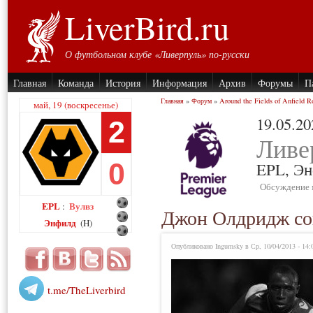
LiverBird.ru
О футбольном клубе «Ливерпуль» по-русски
Главная
Команда
История
Информация
Архив
Форумы
П
Главная
»
Форум
»
Around the Fields of Anfield R
май, 19 (воскресенье)
19.05.20
2
Ливе
0
EPL,
Эн
Обсуждение 
EPL
Вулвз
:
Джон Олдридж сов
Энфилд
(H)
Опубликовано Ingumsky в Ср, 10/04/2013 - 14:
t.me/TheLiverbird