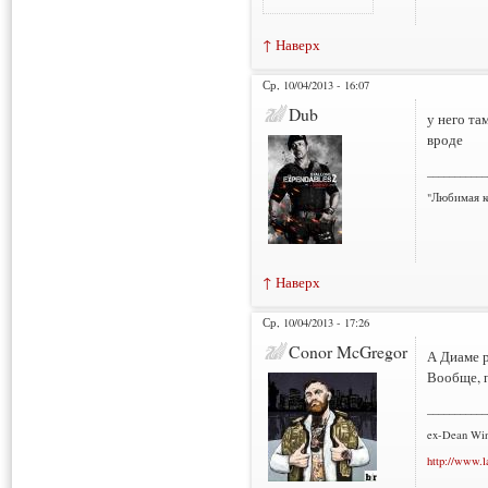
↑ Наверх
Ср, 10/04/2013 - 16:07
Dub
у него та
вроде
___________
"Любимая к
↑ Наверх
Ср, 10/04/2013 - 17:26
Conor McGregor
А Диаме р
Вообще, п
___________
ex-Dean Win
http://www.l