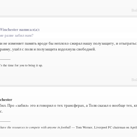
Вой
Winchester написал(а):
ме разве забил нам?
и не изменяет память вроде бы неплохо сжирал нашу полузащиту, и отыграться
равму, ушёл с поля и полузащита вздохнула свободней.
_______
's the time for you to bring it up.
Вой
chester
абил. Про «забил» это я говорил о тех трансферах, а Толя сказал о вообще тех,
с.
_______
 have the resources to compete with anyone in football
— Tom Werner, Liverpool FC chairman on April 