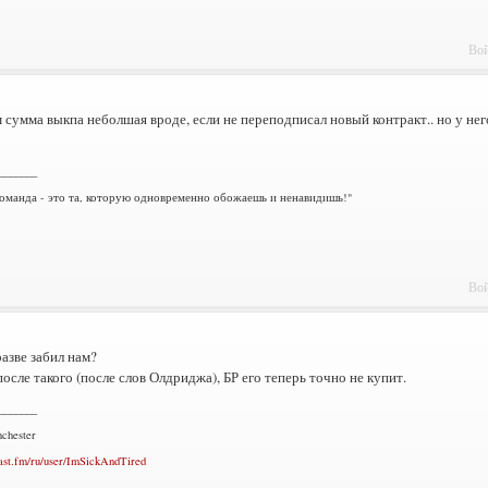
Вой
м сумма выкпа неболшая вроде, если не переподписал новый контракт.. но у нег
_______
оманда - это та, которую одновременно обожаешь и ненавидишь!"
Вой
азве забил нам?
осле такого (после слов Олдриджа), БР его теперь точно не купит.
_______
chester
ast.fm/ru/user/ImSickAndTired