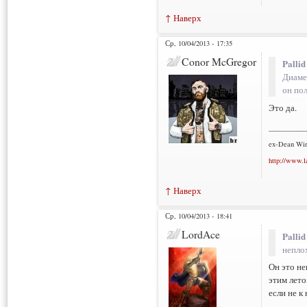
↑ Наверх
Ср, 10/04/2013 - 17:35
Conor McGregor
Pallid
Диаме
он по
Это да.
___________
ex-Dean Win
http://www.l
↑ Наверх
Ср, 10/04/2013 - 18:41
LordAce
Pallid
непло
Он это не
этим лето
если не к 