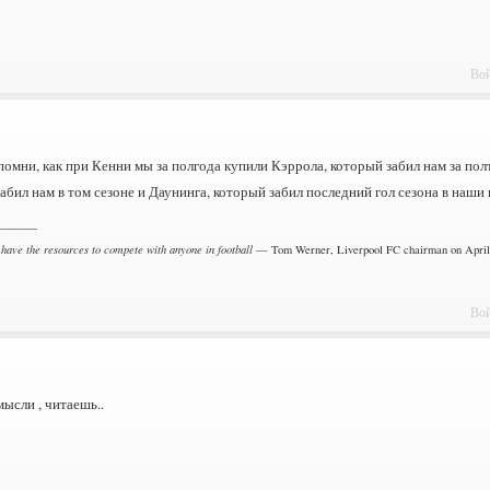
Вой
помни, как при Кенни мы за полгода купили Кэррола, который забил нам за пол
абил нам в том сезоне и Даунинга, который забил последний гол сезона в наши
_______
 have the resources to compete with anyone in football
— Tom Werner, Liverpool FC chairman on April 
Вой
ысли , читаешь..