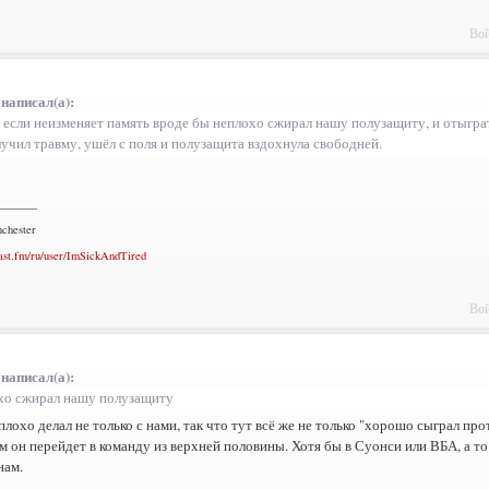
Вой
 написал(а):
 если неизменяет память вроде бы неплохо сжирал нашу полузащиту, и отыграт
лучил травму, ушёл с поля и полузащита вздохнула свободней.
_______
chester
ast.fm/ru/user/ImSickAndTired
Вой
 написал(а):
хо сжирал нашу полузащиту
плохо делал не только с нами, так что тут всё же не только "хорошо сыграл про
м он перейдет в команду из верхней половины. Хотя бы в Суонси или ВБА, а то
нам.