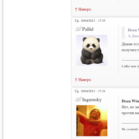
↑ Наверх
Ср, 10/04/2013 - 17:35
Pallid
Dean 
А Диа
Диаме есл
получил т
___________
I offer now it
↑ Наверх
Ср, 10/04/2013 - 17:34
Ingumsky
Dean Win
Нет, не з
против на
___________
We certainly