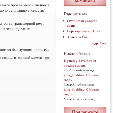
й матч против мерсисайдцев в
щую репутацию в качестве
Горячие темы
LiverBird.ru уходит в
качестве трансферной цели
архив
на этой неделе на
Пора взрослеть, Юрген
Запись на 19-е
подробнее
езоне он был лучшим на поле».
Новое в блогах
 и создал отличный момент для
Ingumsky
:
LiverBird.ru
уходит в архив
1 год 14 недель
назад
john_houlding
:
C Новым
годом!
5 лет 31 неделя
назад
john_houlding
:
С Новым
годом!
6 лет 31 неделя
назад
Поддержите