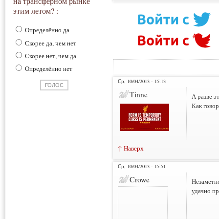
на трансферном рынке
этим летом? :
Определённо да
Скорее да, чем нет
Скорее нет, чем да
Определённо нет
Ср, 10/04/2013 - 15:13
Tinne
А разве э
Как говор
↑ Наверх
Ср, 10/04/2013 - 15:51
Crowe
Незаметно
удачно пр