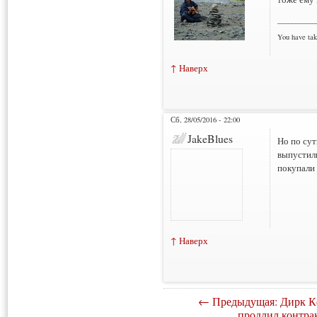
___________
You have tak
↑ Наверх
Сб, 28/05/2016 - 22:00
JakeBlues
Но по сут
выпустили
покупали
↑ Наверх
← Предыдущая: Дирк К
продлил контрак