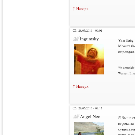
↑ Наверх
Сб, 28/05/2016 - 09:01
Ingumsky
Van Taig
Может быт
оправдал.
___________
We certainly
Werner, Live
↑ Наверх
Сб, 28/05/2016 - 09:17
Angel Neo
Я бы не с
игрока за
существе
тоже ему 