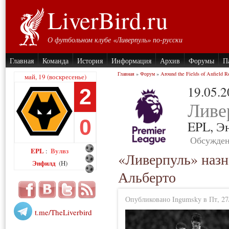
LiverBird.ru
О футбольном клубе «Ливерпуль» по-русски
Главная
Команда
История
Информация
Архив
Форумы
П
Главная
»
Форум
»
Around the Fields of Anfield R
май, 19 (воскресенье)
19.05.
2
Ливе
0
EPL,
Э
Обсужден
EPL
Вулвз
:
«Ливерпуль» назн
Энфилд
(H)
Альберто
Опубликовано Ingumsky в Пт, 27/
t.me/TheLiverbird