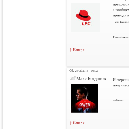
предсезо
а вообщем
пригодитс
Тем боле
___________
Casus incura
↑ Наверх
Сб, 28/05/2016 - 06:02
Макс Богданов
Интересно
получится
___________
red4ever
↑ Наверх