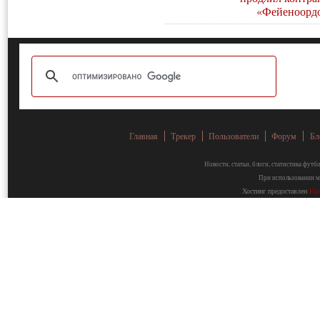
«Фейеноорд
Главная
Трекер
Пользователи
Форум
Бл
Новости, статьи, блоги, статистика фут
При использовании ма
Хостинг предоставлен
Fa