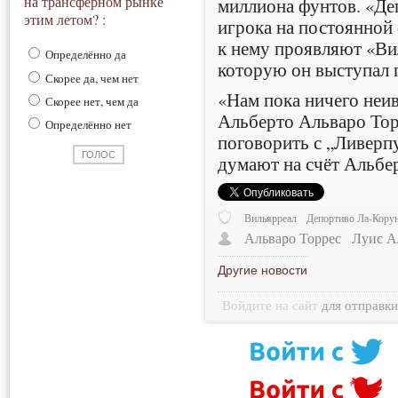
на трансферном рынке
миллиона фунтов. «Де
этим летом? :
игрока на постоянной 
к нему проявляют «Вил
Определённо да
которую он выступал 
Скорее да, чем нет
«Нам пока ничего неив
Скорее нет, чем да
Альберто Альваро Тор
Определённо нет
поговорить с „Ливерпу
думают на счёт Альбе
Вильярреал
Депортиво Ла-Кору
Альваро Торрес
Луис А
Другие новости
Войдите на сайт
для отправк