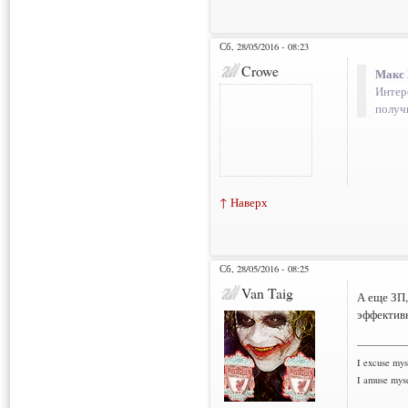
Сб, 28/05/2016 - 08:23
Crowe
Макс 
Интере
получ
↑ Наверх
Сб, 28/05/2016 - 08:25
Van Taig
А еще ЗП,
эффектив
___________
I excuse myse
I amuse myse