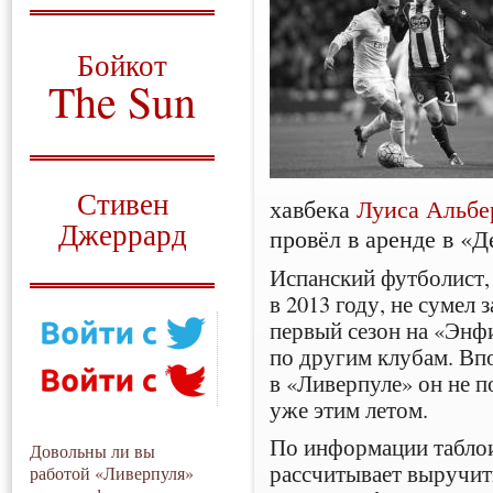
О том, когда появился
и зачем нужен
Бойкот
The Sun
Для тех, у кого всё ещё остались
вопросы
Русский перевод
Стивен
хавбека
Луиса Альбе
Джеррард
провёл в аренде в «Д
Моя история
Испанский футболист,
в 2013 году, не сумел 
первый сезон на «Энфи
по другим клубам. Вп
в «Ливерпуле» он не п
уже этим летом.
По информации табло
Довольны ли вы
рассчитывает выручить
работой «Ливерпуля»