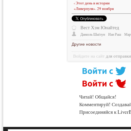
‹ Этот день в истории
«Ливерпуля». 29 ноября
Вест Хэм Юнайтед
Даниэль Шьёлун
Иан Раш
Мар
Другие новости
Войдите на сайт
для отправк
Читай! Общайся!
Комментируй! Создава
Присоединяйся к LiverB