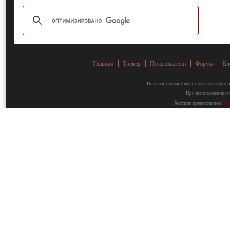
Главная
Трекер
Пользователи
Форум
Бл
Новости, статьи, блоги, статистика фут
При использовании ма
Хостинг предоставлен
Fa