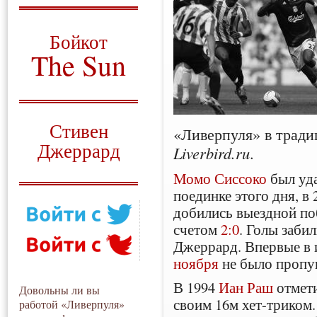
О том, когда появился
и зачем нужен
Бойкот
The Sun
Для тех, у кого всё ещё остались
вопросы
Русский перевод
Стивен
«Ливерпуля» в тради
Джеррард
Liverbird.ru
.
Моя история
Момо Сиссоко
был уда
поединке этого дня, в 
добились выездной по
счетом
2:0
. Голы заби
Джеррард. Впервые в 
ноября
не было пропущ
В 1994
Иан Раш
отмети
Довольны ли вы
своим 16м хет-триком.
работой «Ливерпуля»