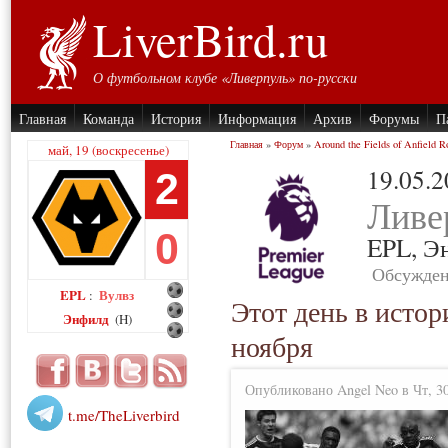
LiverBird.ru
О футбольном клубе «Ливерпуль» по-русски
Главная
Команда
История
Информация
Архив
Форумы
П
Главная
»
Форум
»
Around the Fields of Anfield R
май, 19 (воскресенье)
19.05.
2
Ливе
0
EPL,
Э
Обсужден
EPL
Вулвз
:
Этот день в истор
Энфилд
(H)
ноября
Опубликовано Angel Neo в Чт, 30
t.me/TheLiverbird