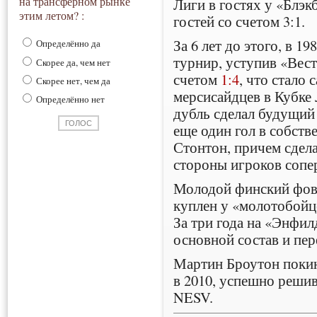
на трансферном рынке
Лиги в гостях у «Блэк
этим летом? :
гостей со счетом 3:1.
За 6 лет до этого, в 1
Определённо да
турнир, уступив «Вест
Скорее да, чем нет
счетом
1:4
, что стало
Скорее нет, чем да
мерсисайдцев в Кубке 
Определённо нет
дубль сделал будущий
еще один гол в собств
Стонтон, причем сдела
стороны игроков сопе
Молодой финский фо
куплен у «молотобойце
За три года на «Энфил
основной состав и пе
Мартин Броутон покин
в 2010, успешно реши
NESV.