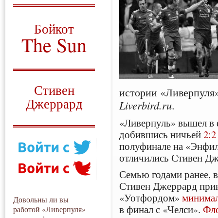
О том, когда появился
и зачем нужен
Бойкот
The Sun
Для тех, у кого всё ещё остались
вопросы
Русский перевод
Стивен
истории «Ливерпуля»
Джеррард
Liverbird.ru
.
Моя история
«Ливерпуль» вышел в 
добившись ничьей
2:2
полуфинале на «Энфилд
отличились Стивен Дж
Семью годами ранее, в
Стивен Джеррард прин
«Уотфордом»
минима
Довольны ли вы
в финал с «Челси».
Фл
работой «Ливерпуля»