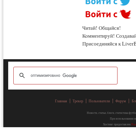
Читай! Общайся!
Комментируй! Создава
Присоединяйся к LiverB
Главная
Трекер
Пользователи
Форум
Бл
Новости, статьи, блоги, статистика фут
При использовании ма
Хостинг предоставлен
Fa