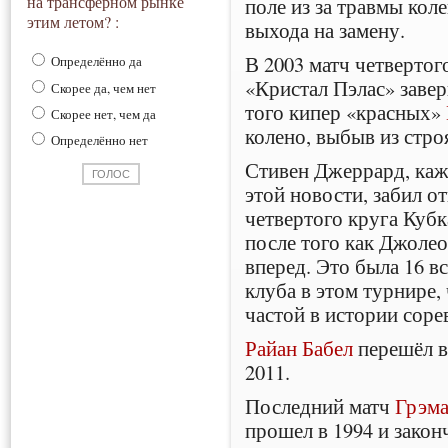
на трансферном рынке
поле из за травмы кол
этим летом? :
выхода на замену.
В 2003 матч четвертог
Определённо да
«Кристал Пэлас» заве
Скорее да, чем нет
того кипер «красных»
Скорее нет, чем да
колено, выбыв из строя
Определённо нет
Стивен Джеррард, каж
этой новости, забил о
четвертого круга Куб
после того как Джоле
вперед. Это была 16 в
клуба в этом турнире,
частой в истории соре
Райан Бабел
перешёл в
2011.
Последний матч
Грэма
прошел в 1994 и зако