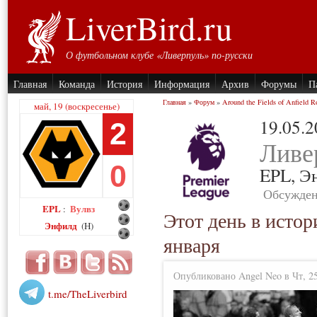
LiverBird.ru
О футбольном клубе «Ливерпуль» по-русски
Главная
Команда
История
Информация
Архив
Форумы
П
Главная
»
Форум
»
Around the Fields of Anfield R
май, 19 (воскресенье)
19.05.
2
Ливе
0
EPL,
Э
Обсужден
EPL
Вулвз
:
Этот день в истор
Энфилд
(H)
января
Опубликовано Angel Neo в Чт, 25
t.me/TheLiverbird