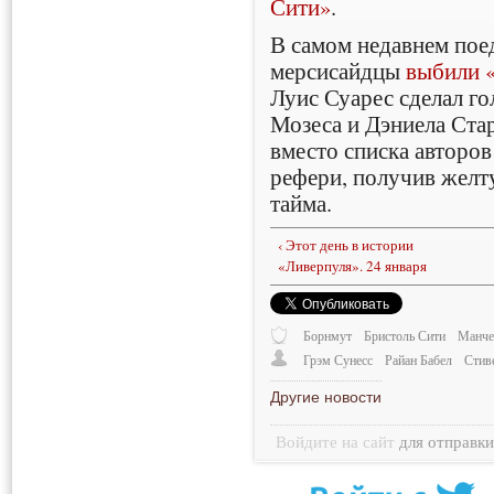
Сити»
.
В самом недавнем поед
мерсисайдцы
выбили 
Луис Суарес сделал го
Мозеса и Дэниела Ста
вместо списка авторов
рефери, получив желт
тайма.
‹ Этот день в истории
«Ливерпуля». 24 января
Борнмут
Бристоль Сити
Манче
Грэм Сунесс
Райан Бабел
Стив
Другие новости
Войдите на сайт
для отправк