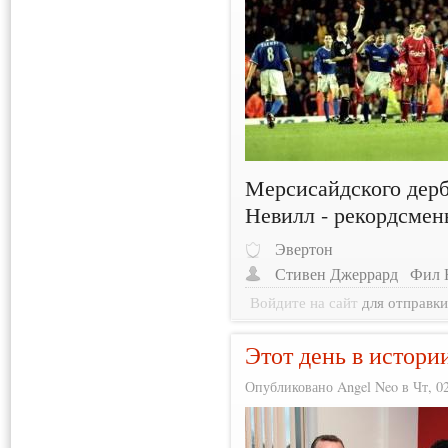
Мерсисайдского дер
Невилл - рекордсмен
Эвертон
Стивен Джеррард
Фил 
Войдите на сайт
для отправк
Этот день в истори
Опубликовано Angel Neo в Чт, 02