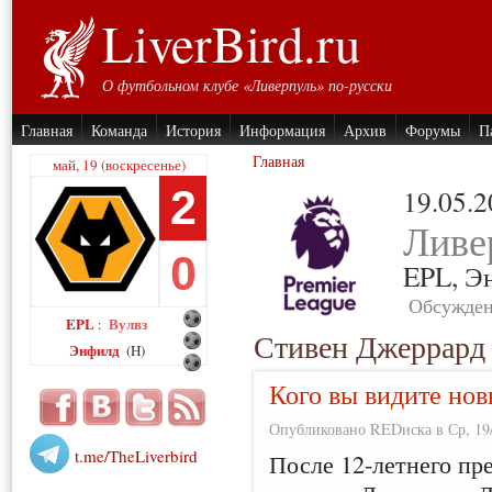
LiverBird.ru
О футбольном клубе «Ливерпуль» по-русски
Главная
Команда
История
Информация
Архив
Форумы
П
Главная
май, 19 (воскресенье)
2
19.05.
Ливе
0
EPL,
Э
Обсужден
EPL
Вулвз
:
Стивен Джеррард
Энфилд
(H)
Кого вы видите но
Опубликовано REDиска в Ср, 19/
t.me/TheLiverbird
После 12-летнего пр