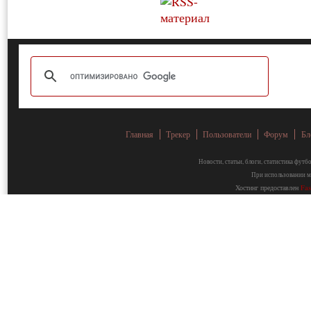
Главная
Трекер
Пользователи
Форум
Бл
Новости, статьи, блоги, статистика фут
При использовании ма
Хостинг предоставлен
Fa