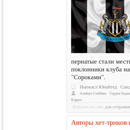
пернатые стали мест
поклонники клуба на
"Сороками".
Ньюкасл Юнайтед
Санд
Альберт Стаббинс
Гордон Ходж
Кэррол
Войдите на сайт
для отправк
Авторы хет-триков