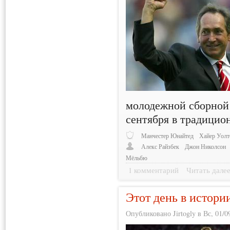
молодежной сборной 
сентября в традицио
Манчестер Юнайтед
Хайер Уолт
Алекс Райзбек
Джон Николсон
Мёльбю
1 комментарий
Читать дале
Этот день в истори
Опубликовано Jirtogly в Вс, 01/0