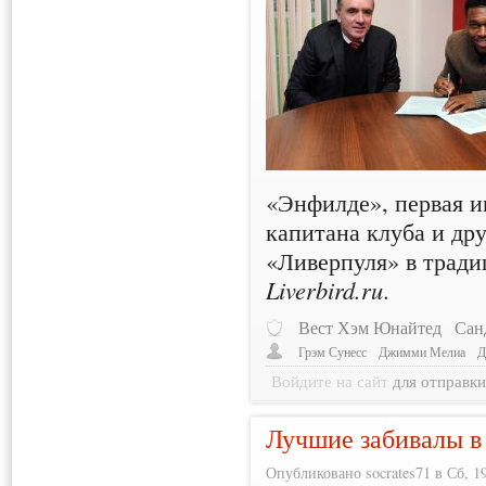
«Энфилде», первая 
капитана клуба и др
«Ливерпуля» в тради
Liverbird.ru
.
Вест Хэм Юнайтед
Сан
Грэм Сунесс
Джимми Мелиа
Д
Войдите на сайт
для отправк
Лучшие забивалы в
Опубликовано socrates71 в Сб, 19