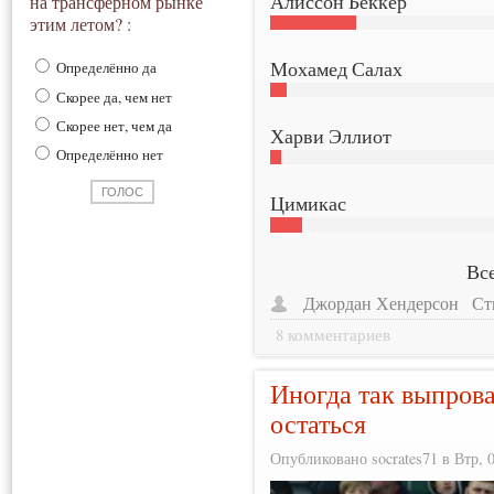
Алиссон Беккер
на трансферном рынке
этим летом? :
Мохамед Салах
Определённо да
Скорее да, чем нет
Скорее нет, чем да
Харви Эллиот
Определённо нет
Цимикас
Все
Джордан Хендерсон
Ст
8 комментариев
Иногда так выпрова
остаться
Опубликовано socrates71 в Втр, 0