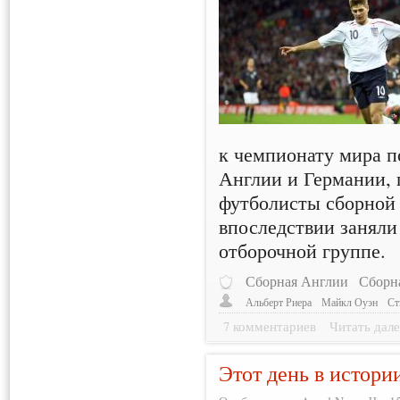
к чемпионату мира 
Англии и Германии, 
футболисты сборной
впоследствии заняли
отборочной группе.
Сборная Англии
Сборн
Альберт Риера
Майкл Оуэн
Ст
7 комментариев
Читать дале
Этот день в истори