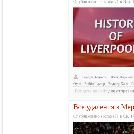
Опубликовано socrates71 в Втр, 1
Гордон Ходжсон
Джек Паркинс
Оуэн
Робби Фаулер
Роджер Хант
С
Войдите на сайт
для отправк
Все удаления в Ме
Опубликовано socrates71 в Ср, 17