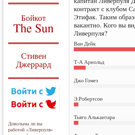
капитан Ливерпуля 
контракт с клубом С
О том, когда появился
и зачем нужен
Этифак. Таким образ
Бойкот
The Sun
вакантно. Кого вы в
Ливерпуля?
Для тех, у кого всё ещё остались
вопросы
Ван Дейк
Русский перевод
Стивен
Т-А Арнольд
Джеррард
Моя история
Джо Гомез
Э.Робертсон
Тьяго Алькантара
Довольны ли вы
работой «Ливерпуля»