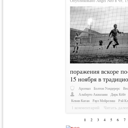
Опубликовано Angel Neo в Чт, 15
поражения вскоре по
15 ноября в традици
Арсенал
Болтон Уондерерс
Ве
Альберто Аквилани
Дирк Кёйт
Кевин Киган
Раул Мейрелиш
Рэй К
1 комментарий
Читать дале
1
2
3
4
5
6
7