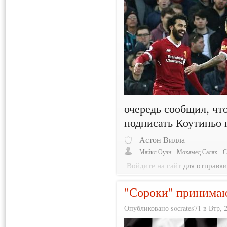
очередь сообщил, что
подписать Коутиньо 
Астон Вилла
Майкл Оуэн
Мохамед Салах
С
Войдите на сайт
для отправк
"Сороки" принима
Опубликовано socrates71 в Втр, 2