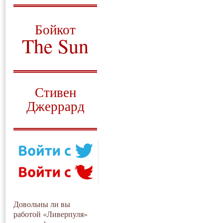
О том, когда появился
и зачем нужен
Бойкот
The Sun
Для тех, у кого всё ещё остались
вопросы
Русский перевод
Стивен
Джеррард
Моя история
Довольны ли вы
работой «Ливерпуля»