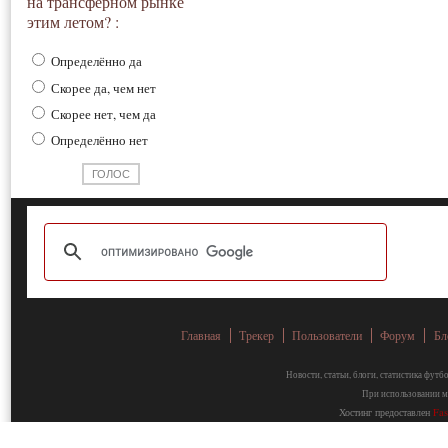
на трансферном рынке
этим летом? :
Определённо да
Скорее да, чем нет
Скорее нет, чем да
Определённо нет
Главная
Трекер
Пользователи
Форум
Бл
Новости, статьи, блоги, статистика фут
При использовании ма
Хостинг предоставлен
Fa