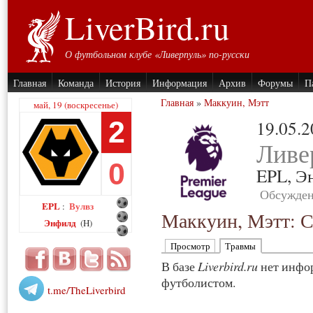
LiverBird.ru
О футбольном клубе «Ливерпуль» по-русски
Главная
Команда
История
Информация
Архив
Форумы
П
Главная
»
Маккуин, Мэтт
май, 19 (воскресенье)
2
19.05.
Ливе
0
EPL,
Э
Обсужден
EPL
Вулвз
:
Маккуин, Мэтт: С
Энфилд
(H)
Просмотр
Травмы
В базе
Liverbird.ru
нет инфор
футболистом.
t.me/TheLiverbird