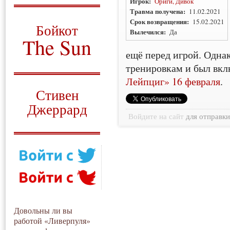
Игрок:
Ориги, Дивок
Травма получена:
11.02.2021
О том, когда появился
и зачем нужен
Срок возвращения:
15.02.2021
Бойкот
Вылечился:
Да
The Sun
ещё перед игрой. Однак
Для тех, у кого всё ещё остались
тренировкам и был вкл
вопросы
Лейпциг» 16 февраля
.
Русский перевод
Стивен
Джеррард
Войдите на сайт
для отправк
Моя история
Довольны ли вы
работой «Ливерпуля»