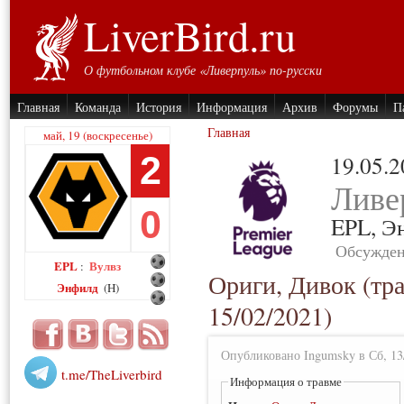
LiverBird.ru
О футбольном клубе «Ливерпуль» по-русски
Главная
Команда
История
Информация
Архив
Форумы
П
Главная
май, 19 (воскресенье)
2
19.05.
Ливе
0
EPL,
Э
Обсужден
EPL
Вулвз
:
Ориги, Дивок (тра
Энфилд
(H)
15/02/2021)
Опубликовано Ingumsky в Сб, 13/
t.me/TheLiverbird
Информация о травме