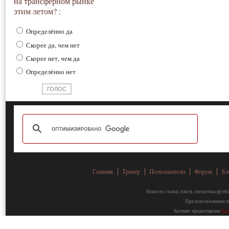
на трансферном рынке
этим летом? :
Определённо да
Скорее да, чем нет
Скорее нет, чем да
Определённо нет
Главная
Трекер
Пользователи
Форум
Бл
Новости, статьи, блоги, статистика фут
При использовании ма
Хостинг предоставлен
Fa