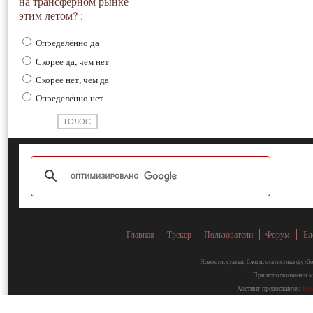
на трансферном рынке
этим летом? :
Определённо да
Скорее да, чем нет
Скорее нет, чем да
Определённо нет
Главная
Трекер
Пользователи
Форум
Бл
Новости, статьи, блоги, статистика фут
При использовании ма
Хостинг предоставлен
Fa