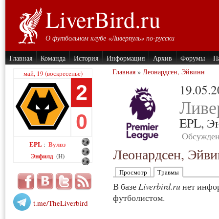
LiverBird.ru
О футбольном клубе «Ливерпуль» по-русски
Главная
Команда
История
Информация
Архив
Форумы
П
Главная
»
Леонардсен, Эйвинн
май, 19 (воскресенье)
2
19.05.
Ливе
0
EPL,
Э
Обсужден
EPL
Вулвз
:
Леонардсен, Эйви
Энфилд
(H)
Просмотр
Травмы
В базе
Liverbird.ru
нет инфор
футболистом.
t.me/TheLiverbird