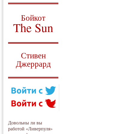
О том, когда появился
и зачем нужен
Бойкот
The Sun
Для тех, у кого всё ещё остались
вопросы
Русский перевод
Стивен
Джеррард
Моя история
Довольны ли вы
работой «Ливерпуля»