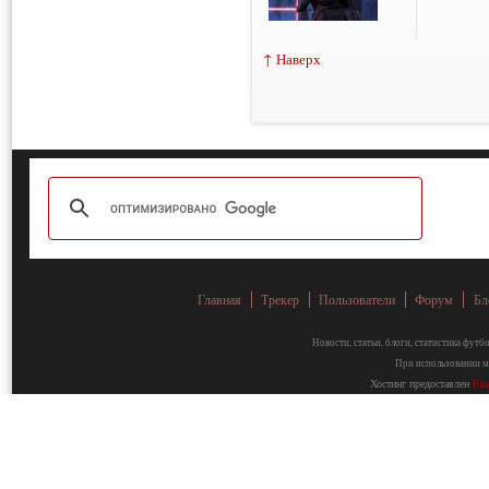
↑ Наверх
Главная
Трекер
Пользователи
Форум
Бл
Новости, статьи, блоги, статистика фут
При использовании ма
Хостинг предоставлен
Fa