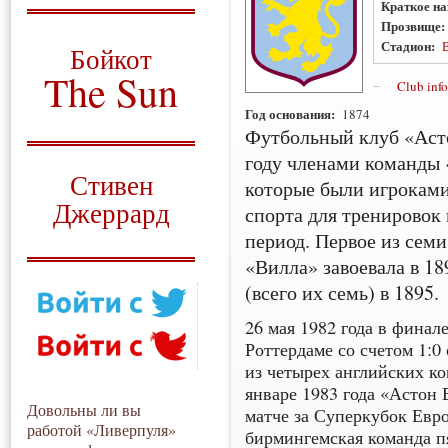
Краткое на
Прозвище
О том, когда появился
и зачем нужен
Стадион:
Бойкот
The Sun
Club info
Год основания:
1874
Для тех, у кого всё ещё остались
вопросы
Футбольный клуб «Асто
году членами команды 
Русский перевод
Стивен
которые были игроками
Джеррард
спорта для тренировок 
период. Первое из сем
Моя история
«Вилла» завоевала в 18
(всего их семь) в 1895.
26 мая 1982 года в фина
Роттердаме со счетом 1:0
из четырех английских к
январе 1983 года «Астон 
Довольны ли вы
матче за Суперкубок Евр
работой «Ливерпуля»
бирмингемская команда п