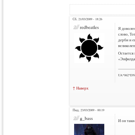
Сб, 21/03/2009 - 18:26
redbeatles
Я доволен
слово, То
дерби и е
великолеп
Остается 
«Энфилда
___________
UA*062*DN
↑ Наверх
Пнд, 23/03/2009 - 00:19
g_bass
И он таки