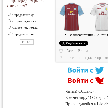
на трансферном рынке
этим летом? :
Определённо да
Скорее да, чем нет
Скорее нет, чем да
Определённо нет
Великобритания
›
Англия
Астон Вилла
Войдите на сайт
для отправк
Читай! Общайся!
Комментируй! Создава
Присоединяйся к LiverB