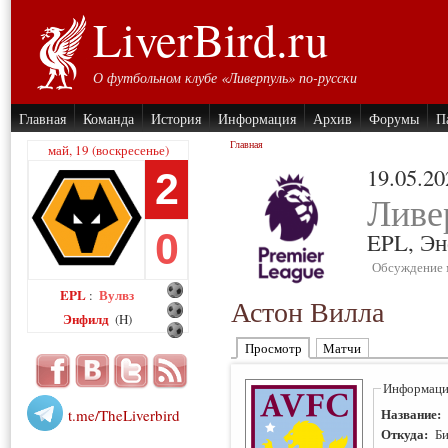
LiverBird.ru
О футбольном клубе «Ливерпуль» по-русски
Главная
Команда
История
Информация
Архив
Форумы
П
Главная
май, 19 (воскресенье)
19.05.20
2
Ливе
0
EPL,
Эн
Обсуждение 
EPL
Вулвз
:
Астон Вилла
Энфилд
(H)
Просмотр
Матчи
Информация
Название:
t.me/TheLiverbird
Откуда:
Би