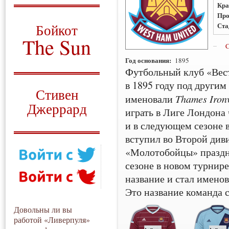
Кра
О том, когда появился
Про
и зачем нужен
Ста
Бойкот
The Sun
C
Год основания:
Для тех, у кого всё ещё остались
1895
вопросы
Футбольный клуб «Вест
в 1895 году под другим
Русский перевод
Стивен
именовали
Thames Iron
Джеррард
играть в Лиге Лондона 
и в следующем сезоне 
Моя история
вступил во Второй ди
«Молотобойцы» праздн
сезоне в новом турнире
название и стал именов
Это название команда с
Довольны ли вы
работой «Ливерпуля»