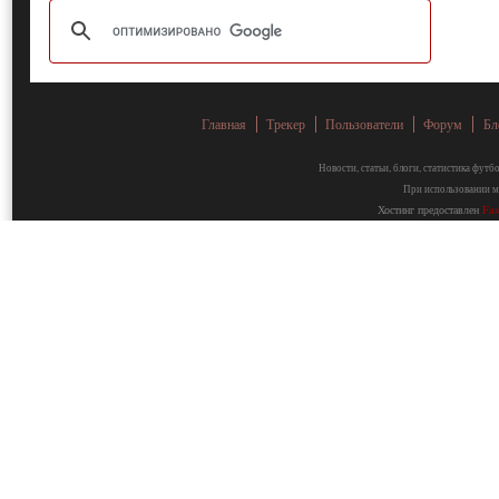
Главная
Трекер
Пользователи
Форум
Бл
Новости, статьи, блоги, статистика фут
При использовании ма
Хостинг предоставлен
Fa