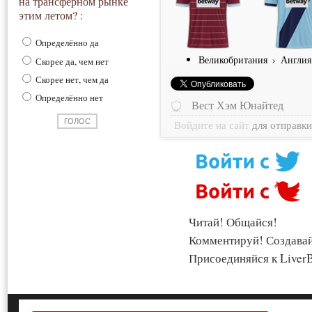
на трансферном рынке
этим летом? :
Определённо да
Великобритания
›
Англия
Скорее да, чем нет
Скорее нет, чем да
Определённо нет
Вест Хэм Юнайтед
Войдите на сайт
для отправк
Читай! Общайся!
Комментируй! Создава
Присоединяйся к LiverB