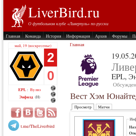
LiverBird.ru
О футбольном клубе «Ливерпуль» по-русски
Главная
Команда
История
Информация
Архив
Форумы
П
Главная
май, 19 (воскресенье)
2
19.05.
Ливе
0
EPL,
Э
Обсужден
EPL
Вулвз
:
Вест Хэм Юнайте
Энфилд
(H)
Просмотр
Матчи
Инф
t.me/TheLiverbird
Наз
Отк