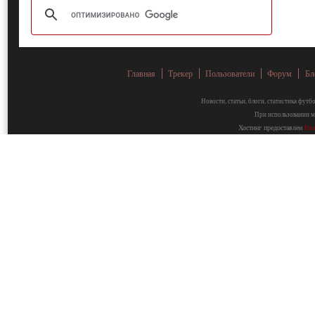
Главная
Трекер
Пользователи
Форум
Бл
Новости, статьи, блоги, статистика фут
При использовании ма
Хостинг предоставлен
Fa