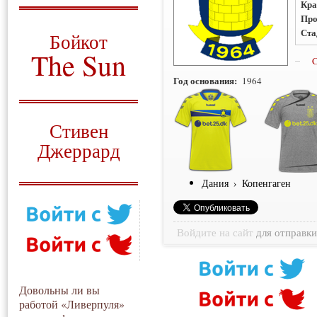
Кра
Про
О том, когда появился
и зачем нужен
Ста
Бойкот
The Sun
C
Год основания:
1964
Для тех, у кого всё ещё остались
вопросы
Русский перевод
Стивен
Джеррард
Моя история
Дания
›
Копенгаген
Войдите на сайт
для отправк
Довольны ли вы
работой «Ливерпуля»