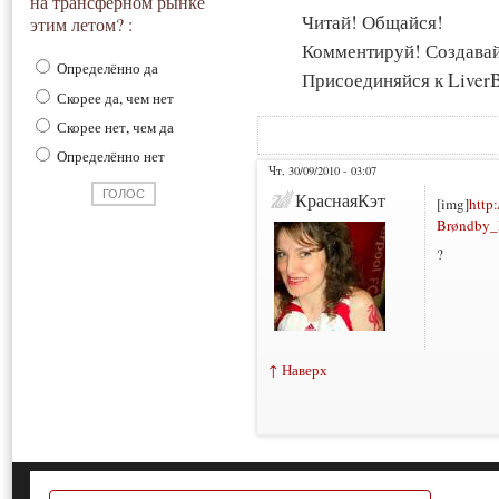
на трансферном рынке
Читай! Общайся!
этим летом? :
Комментируй! Создава
Определённо да
Присоединяйся к LiverB
Скорее да, чем нет
Скорее нет, чем да
Определённо нет
Чт, 30/09/2010 - 03:07
КраснаяКэт
[img]
http
Brøndby_I
?
↑ Наверх