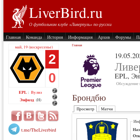
LiverBird.ru
О футбольном клубе «Ливерпуль» по-русски
Главная
Команда
История
Информация
Архив
Форумы
П
Главная
май, 19 (воскресенье)
19.05.20
2
Ливе
0
EPL,
Эн
Обсуждение 
EPL
Вулвз
:
Брондбю
Энфилд
(H)
Просмотр
Матчи
Инф
Наз
t.me/TheLiverbird
Отк