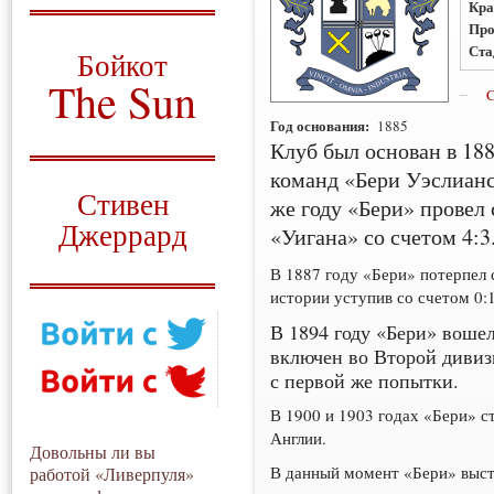
Кра
Про
О том, когда появился
и зачем нужен
Ста
Бойкот
The Sun
C
Год основания:
1885
Для тех, у кого всё ещё остались
вопросы
Клуб был основан в 188
команд «Бери Уэслианс
Русский перевод
Стивен
же году «Бери» провел 
Джеррард
«Уигана» со счетом 4:3
Моя история
В 1887 году «Бери» потерпел
истории уступив со счетом 0:
В 1894 году «Бери» воше
включен во Второй дивиз
с первой же попытки.
В 1900 и 1903 годах «Бери» 
Англии.
Довольны ли вы
В данный момент «Бери» высту
работой «Ливерпуля»