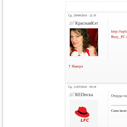
Ср, 29/09/2010 - 21:35
КраснаяКэт
http://up
Bury_FC.
↑ Наверх
Ср, 11/07/2018 - 09:18
REDиска
Откуда та
___________
Casus incura