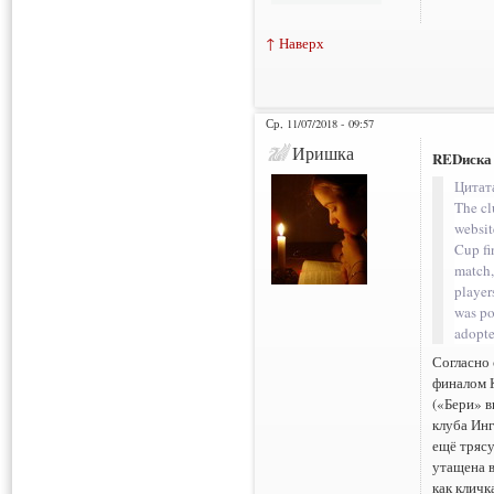
↑ Наверх
Ср, 11/07/2018 - 09:57
Иришка
REDиска
Цитат
The cl
websit
Cup fi
match,
players
was po
adopte
Согласно 
финалом 
(«Бери» в
клуба Инг
ещё трясу
утащена 
как кличк