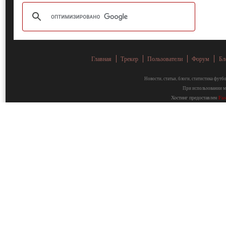
Главная
Трекер
Пользователи
Форум
Бл
Новости, статьи, блоги, статистика фут
При использовании ма
Хостинг предоставлен
Fa