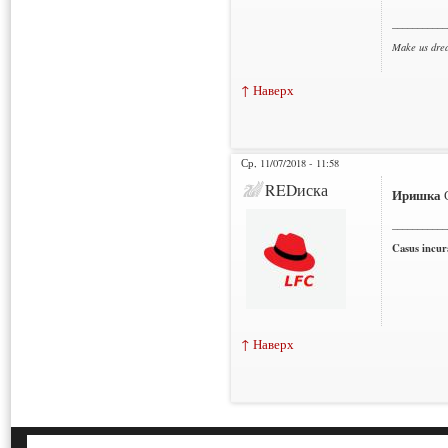
___________
Make us dre
↑ Наверх
Ср, 11/07/2018 - 11:58
REDиска
Иришка
С
___________
Casus incura
↑ Наверх