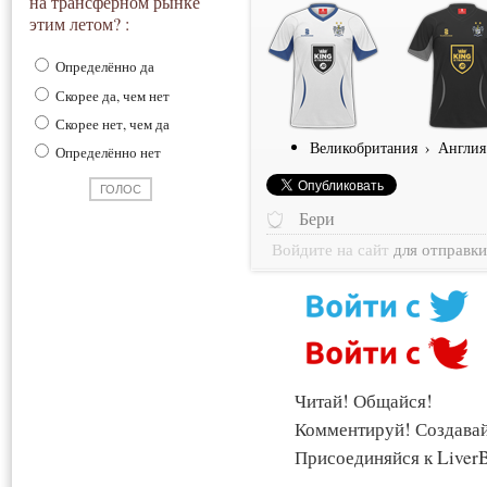
на трансферном рынке
этим летом? :
Определённо да
Скорее да, чем нет
Скорее нет, чем да
Великобритания
›
Англия
Определённо нет
Бери
Войдите на сайт
для отправк
Читай! Общайся!
Комментируй! Создава
Присоединяйся к LiverB