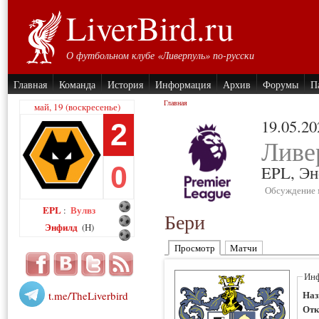
LiverBird.ru
О футбольном клубе «Ливерпуль» по-русски
Главная
Команда
История
Информация
Архив
Форумы
П
Главная
май, 19 (воскресенье)
19.05.20
2
Ливе
0
EPL,
Эн
Обсуждение 
EPL
Вулвз
:
Бери
Энфилд
(H)
Просмотр
Матчи
Инф
Наз
t.me/TheLiverbird
Отк