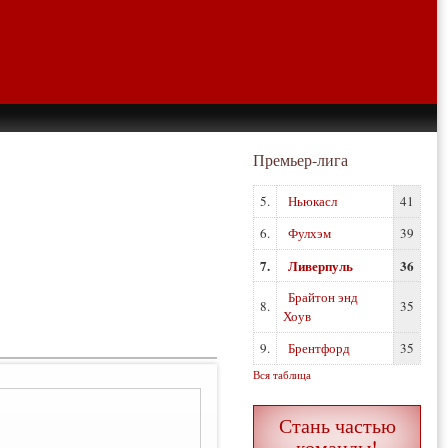
Премьер-лига
5.
Ньюкасл
41
6.
Фулхэм
39
7.
Ливерпуль
36
Брайтон энд
8.
35
Хоув
9.
Брентфорд
35
Вся таблица
Стань частью
команды!