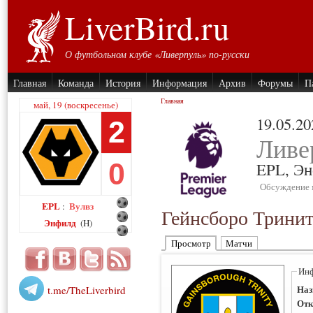
LiverBird.ru
О футбольном клубе «Ливерпуль» по-русски
Главная
Команда
История
Информация
Архив
Форумы
П
Главная
май, 19 (воскресенье)
19.05.20
2
Ливе
0
EPL,
Эн
Обсуждение 
EPL
Вулвз
:
Гейнсборо Трини
Энфилд
(H)
Просмотр
Матчи
Инф
Наз
t.me/TheLiverbird
Отк