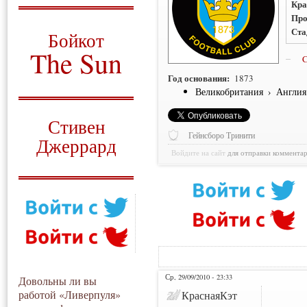
Кра
Про
О том, когда появился
и зачем нужен
Ста
Бойкот
The Sun
C
Год основания:
1873
Для тех, у кого всё ещё остались
вопросы
Великобритания
›
Англия
Русский перевод
Стивен
Гейнсборо Тринити
Джеррард
Войдите на сайт
для отправки коммента
Моя история
Ср, 29/09/2010 - 23:33
Довольны ли вы
работой «Ливерпуля»
КраснаяКэт