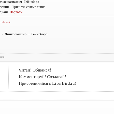
ткое название:
Гейнсборо
звище:
Тринити, святые синие
дион:
Нортолм
lub info
›
Линкольншир
›
Гейнсборо
риев
Читай! Общайся!
Комментируй! Создавай!
Присоединяйся к LiverBird.ru!