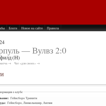
абы
Блоги
Новое на сайте
Правила
24
рпуль — Вулвз 2:0
филд
(H)
матча →
Чат «для своих» →
ти
ормация о клубе
вание:
Гейнсборо Тринити
уда:
Гейнсборо, Линкольншир, Англия