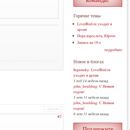
Горячие темы
LiverBird.ru уходит в
архив
Пора взрослеть, Юрген
Запись на 19-е
подробнее
Новое в блогах
Ingumsky
:
LiverBird.ru
уходит в архив
1 год 14 недель
назад
john_houlding
:
C Новым
годом!
5 лет 31 неделя
назад
john_houlding
:
С Новым
годом!
+100500 OFF
6 лет 31 неделя
назад
#2
Поддержите