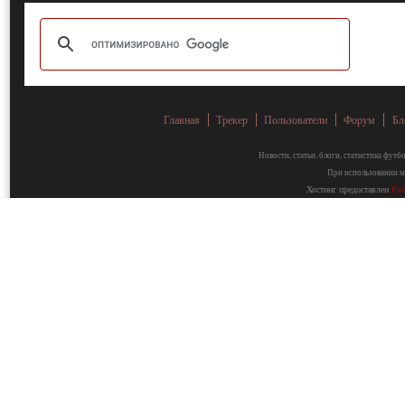
Главная
Трекер
Пользователи
Форум
Бл
Новости, статьи, блоги, статистика фут
При использовании ма
Хостинг предоставлен
Fa