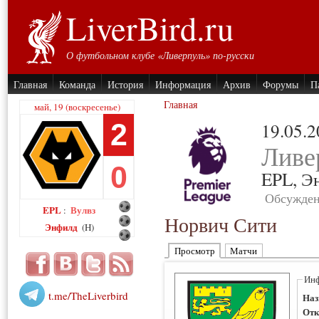
LiverBird.ru
О футбольном клубе «Ливерпуль» по-русски
Главная
Команда
История
Информация
Архив
Форумы
П
Главная
май, 19 (воскресенье)
2
19.05.
Ливе
0
EPL,
Э
Обсужден
EPL
Вулвз
:
Норвич Сити
Энфилд
(H)
Просмотр
Матчи
Инф
t.me/TheLiverbird
Наз
Отк