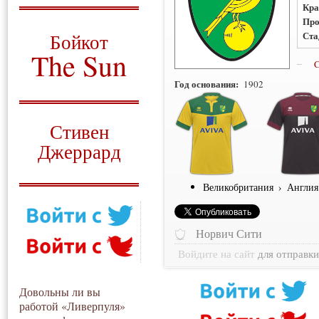
Кра
О том, когда появился
Про
и зачем нужен
Ста
Бойкот
The Sun
C
Год основания:
Для тех, у кого всё ещё остались
1902
вопросы
Русский перевод
Стивен
Джеррард
Моя история
Великобритания
›
Англия
Норвич Сити
Войдите на сайт
для отправк
Довольны ли вы
работой «Ливерпуля»