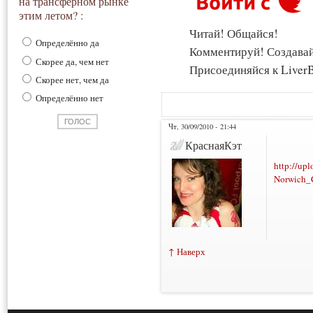
на трансферном рынке
этим летом? :
Читай! Общайся!
Определённо да
Комментируй! Создава
Скорее да, чем нет
Присоединяйся к LiverB
Скорее нет, чем да
Определённо нет
Чт, 30/09/2010 - 21:44
КраснаяКэт
http://up
Norwich_C
↑ Наверх