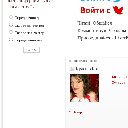
на трансферном рынке
этим летом? :
Определённо да
Читай! Общайся!
Скорее да, чем нет
Комментируй! Создава
Скорее нет, чем да
Присоединяйся к LiverB
Определённо нет
Пт, 01/10/2010 - 02:00
КраснаяКэт
http://up
Swindon_
↑ Наверх