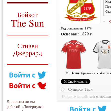
Кра
Про
О том, когда появился
и зачем нужен
Ста
Бойкот
The Sun
C
Год основания:
1879
Для тех, у кого всё ещё остались
вопросы
Основан:
1879 г.
Русский перевод
Стивен
Джеррард
Моя история
Великобритания
›
Англия
Суиндон Таун
Войдите на сайт
для отправк
Довольны ли вы
работой «Ливерпуля»