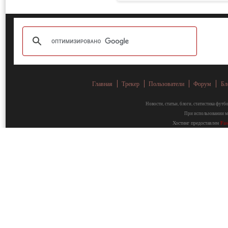
Главная
Трекер
Пользователи
Форум
Бл
Новости, статьи, блоги, статистика фут
При использовании ма
Хостинг предоставлен
Fa