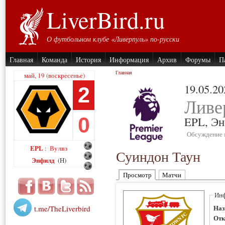
LiverBird.ru
О футбольном клубе «Ливерпуль» по-русски
Главная
Команда
История
Информация
Архив
Форумы
П
Главная
май, 19 (воскресенье)
19.05.20
2
Ливе
0
EPL,
Эн
Обсуждение 
EPL
Вулвз
:
Суиндон Таун
Энфилд
(H)
Просмотр
Матчи
Инф
Наз
t.me/TheLiverbird
Отк