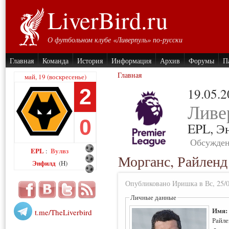
LiverBird.ru
О футбольном клубе «Ливерпуль» по-русски
Главная
Команда
История
Информация
Архив
Форумы
П
Главная
май, 19 (воскресенье)
2
19.05.
Ливе
0
EPL,
Э
Обсужден
EPL
Вулвз
:
Морганс, Райленд
Энфилд
(H)
Опубликовано Иришка в Вс, 25/0
Личные данные
Имя
t.me/TheLiverbird
Райле