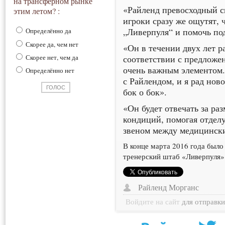
на трансферном рынке
«Райленд превосходный с
этим летом? :
игроки сразу же ощутят, 
„Ливерпуля“ и помочь по
Определённо да
Скорее да, чем нет
«Он в течении двух лет р
Скорее нет, чем да
соответствии с предложе
очень важным элементом.
Определённо нет
с Райлендом, и я рад нов
бок о бок».
«Он будет отвечать за ра
кондиций, помогая отделу
звеном между медицинск
В конце марта 2016 года было
тренерский штаб «Ливерпуля» 
Райленд Морганс
Войдите на сайт
для отправк