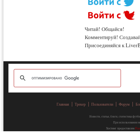
Читай! Общайся!
Комментируй! Создава
Присоединяйся к LiverB
Главная
Трекер
Пользователи
Форум
Бл
Новости, статьи, блоги, статистика фут
При использовании ма
Хостинг предоставлен
Fa