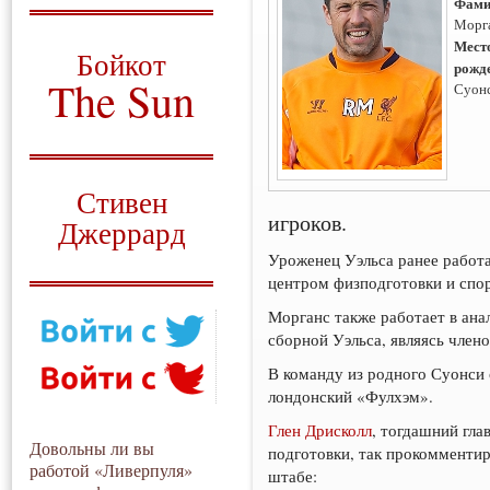
Фами
Морг
О том, когда появился
и зачем нужен
Мест
Бойкот
рожд
The Sun
Суонс
Для тех, у кого всё ещё остались
вопросы
Русский перевод
Стивен
игроков.
Джеррард
Уроженец Уэльса ранее работа
Моя история
центром физподготовки и спор
Морганс также работает в ана
сборной Уэльса, являясь член
В команду из родного Суонси 
лондонский «Фулхэм».
Глен Дрисколл
, тогдашний гла
Довольны ли вы
подготовки, так прокомментир
работой «Ливерпуля»
штабе: