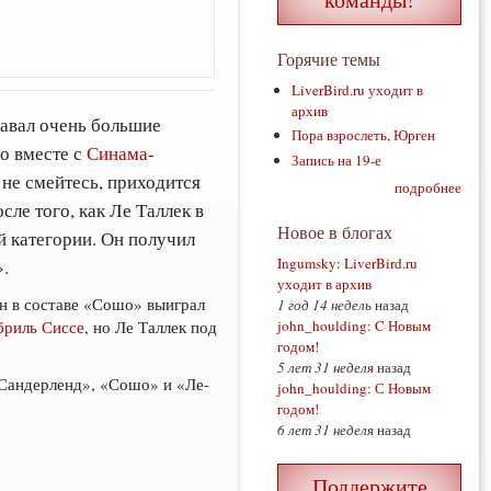
Горячие темы
LiverBird.ru уходит в
архив
давал очень большие
Пора взрослеть, Юрген
о вместе с
Синама-
Запись на 19-е
 не смейтесь, приходится
подробнее
сле того, как Ле Таллек в
Новое в блогах
й категории. Он получил
Ingumsky
:
LiverBird.ru
.
уходит в архив
он в составе «Сошо» выиграл
1 год 14 недель
назад
риль Сиссе
, но Ле Таллек под
john_houlding
:
C Новым
годом!
5 лет 31 неделя
назад
«Сандерленд», «Сошо» и «Ле-
john_houlding
:
С Новым
годом!
6 лет 31 неделя
назад
Поддержите