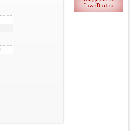
LiverBird.ru
1