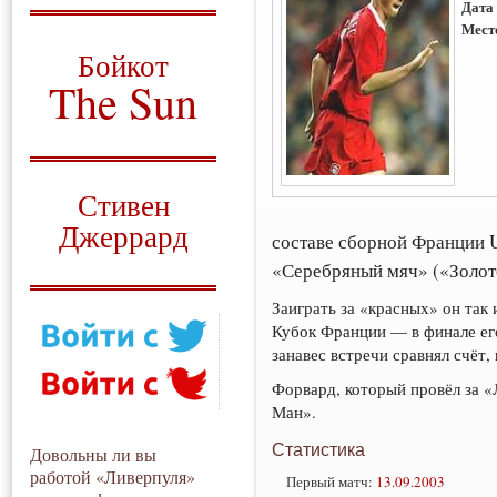
Дата
Мест
О том, когда появился
и зачем нужен
Бойкот
The Sun
Для тех, у кого всё ещё остались
вопросы
Русский перевод
Стивен
Джеррард
составе сборной Франции U
«Серебряный мяч» («Золот
Моя история
Заиграть за «красных» он так
Кубок Франции — в финале его
занавес встречи сравнял счёт, 
Форвард, который провёл за «
Ман».
Статистика
Довольны ли вы
работой «Ливерпуля»
Первый матч:
13.09.2003