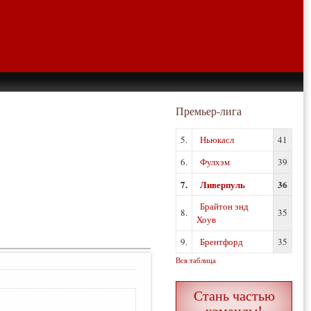
Премьер-лига
5.
Ньюкасл
41
6.
Фулхэм
39
7.
Ливерпуль
36
Брайтон энд
8.
35
Хоув
9.
Брентфорд
35
Вся таблица
Стань частью
команды!