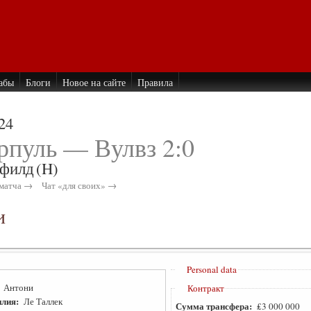
абы
Блоги
Новое на сайте
Правила
24
рпуль — Вулвз 2:0
филд
(H)
матча →
Чат «для своих» →
и
Personal data
:
Антони
Контракт
лия:
Ле Таллек
Сумма трансфера:
₤3 000 000