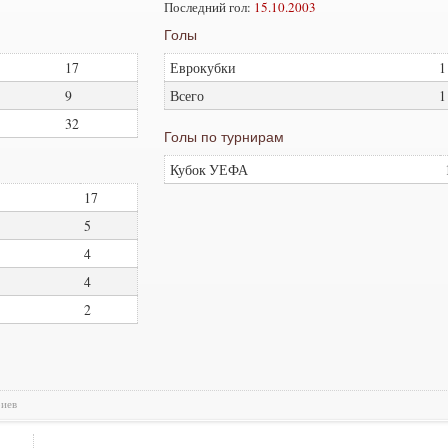
Последний гол:
15.10.2003
Голы
17
Еврокубки
1
9
Всего
1
32
Голы по турнирам
Кубок УЕФА
17
5
4
4
2
риев