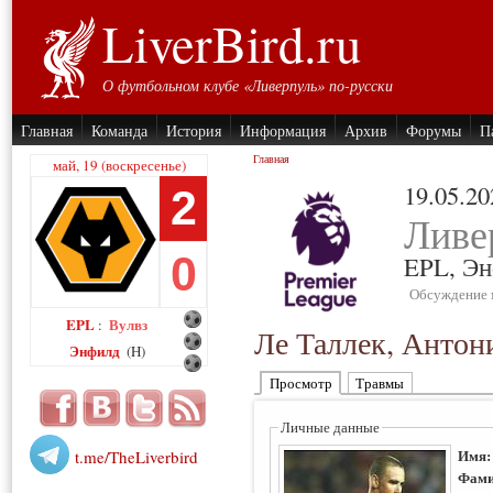
LiverBird.ru
О футбольном клубе «Ливерпуль» по-русски
Главная
Команда
История
Информация
Архив
Форумы
П
Главная
май, 19 (воскресенье)
19.05.20
2
Ливе
0
EPL,
Эн
Обсуждение 
EPL
Вулвз
:
Ле Таллек, Антон
Энфилд
(H)
Просмотр
Травмы
Личные данные
Имя
t.me/TheLiverbird
Фами