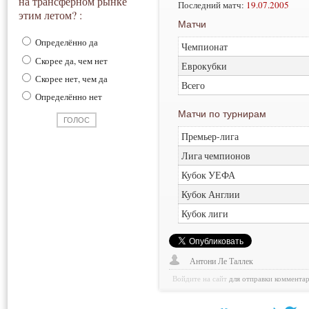
на трансферном рынке
Последний матч:
19.07.2005
этим летом? :
Матчи
Определённо да
Чемпионат
Скорее да, чем нет
Еврокубки
Скорее нет, чем да
Всего
Определённо нет
Матчи по турнирам
Премьер-лига
Лига чемпионов
Кубок УЕФА
Кубок Англии
Кубок лиги
Антони Ле Таллек
Войдите на сайт
для отправки коммента