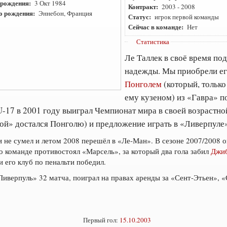
 рождения:
3 Окт 1984
Контракт:
2003
-
2008
о рождения:
Эннебон, Франция
Статус:
игрок первой команды
Сейчас в команде:
Нет
Статистика
Ле Таллек в своё время по
надежды. Мы приобрели ег
Понголем
(который, только
ему кузеном) из «Гавра» по
-17 в 2001 году выиграл Чемпионат мира в своей возрастно
ой» достался Понголю) и предложение играть в «Ливерпуле»
 и не сумел и летом 2008 перешёл в «Ле-Ман». В сезоне 2007/2008 
 команде противостоял «Марсель», за который два гола забил
Джиб
и его клуб по пенальти победил.
Ливерпуль» 32 матча, поиграл на правах аренды за «Сент-Этьен», 
Первый гол:
15.10.2003