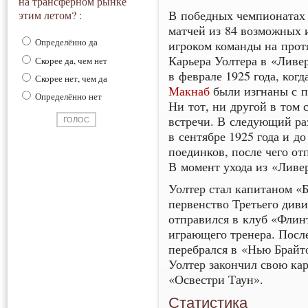
на трансферном рынке
В победных чемпионатах 
этим летом? :
матчей из 84 возможных 
Определённо да
игроком команды на прот
Карьера Уолтера в «Ливе
Скорее да, чем нет
в феврале 1925 года, ког
Скорее нет, чем да
Макнаб
были изгнаны с п
Определённо нет
Ни тот, ни другой в том 
встречи. В следующий ра
в сентябре 1925 года и до
поединков, после чего от
В момент ухода из «Ливер
Уолтер стал капитаном «
первенство Третьего диви
отправился в клуб «Флинт
играющего тренера. Посл
перебрался в «Нью Брайто
Уолтер закончил свою кар
«Освестри Таун».
Статистика