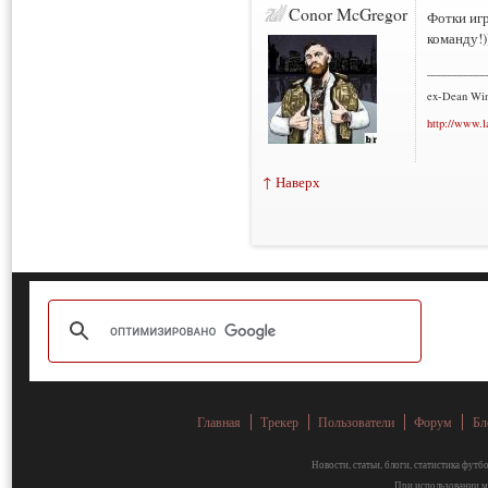
Conor McGregor
Фотки игр
команду!)
___________
ex-Dean Win
http://www.l
↑ Наверх
Главная
Трекер
Пользователи
Форум
Бл
Новости, статьи, блоги, статистика фут
При использовании ма