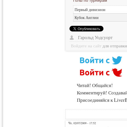
Голы по турнирам
Первый дивизион
Кубок Англии
Гарольд Уодсуорт
Войдите на сайт
для отправк
Читай! Общайся!
Комментируй! Создава
Присоединяйся к LiverB
Чт, 02/07/2009 - 17:52