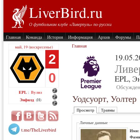
LiverBird.ru
О футбольном клубе «Ливерпуль» по-русски
Главная
Команда
История
Информация
Архив
Форумы
П
Главная
май, 19 (воскресенье)
2
19.05.
Ливе
0
EPL,
Э
Обсужден
EPL
Вулвз
:
Уодсуорт, Уолтер
Энфилд
(H)
Просмотр
Травмы
Личные данные
t.me/TheLiverbird
Имя
Фами