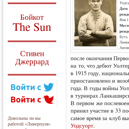
Уодс
О том, когда появился
Дата
и зачем нужен
рожд
Бойкот
Янв 
The Sun
Мест
рожд
Для тех, у кого всё ещё остались
Бутл,
вопросы
Ланк
Русский перевод
Англи
Стивен
после окончания Перво
Джеррард
на то, что дебют Уолте
Моя история
в 1915 году, националь
приостановлено и возо
года. В годы войны Уол
в турнирах Ланкаширск
В первом же послевое
принял участие в 33 п
самое время за клуб вы
Довольны ли вы
работой «Ливерпуля»
Уодсуорт
.