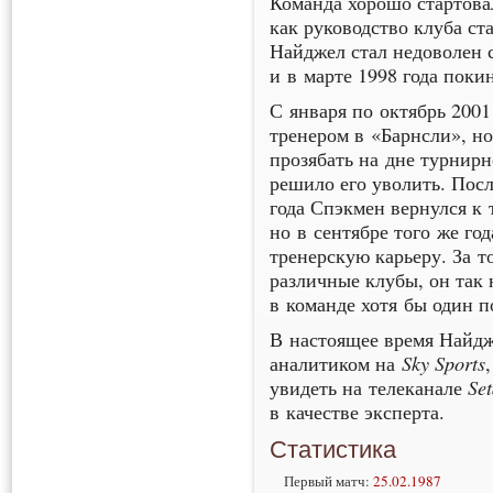
Команда хорошо стартовал
как руководство клуба ст
Найджел стал недоволен 
и в марте 1998 года покин
С января по октябрь 200
тренером в «Барнсли», но 
прозябать на дне турнирн
решило его уволить. Посл
года Спэкмен вернулся к 
но в сентябре того же го
тренерскую карьеру. За т
различные клубы, он так 
в команде хотя бы один п
В настоящее время Найд
Sky Sports
аналитиком на
Set
увидеть на телеканале
в качестве эксперта.
Статистика
Первый матч:
25.02.1987