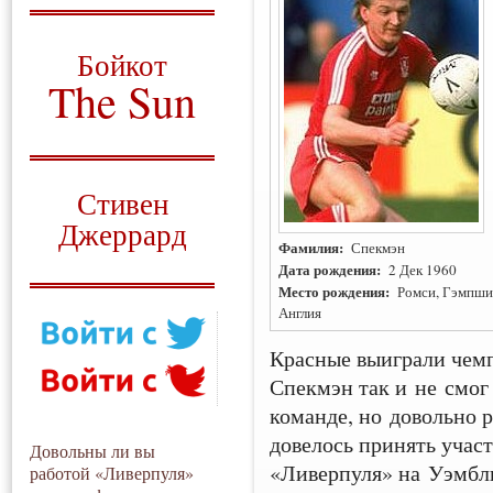
О том, когда появился
и зачем нужен
Бойкот
The Sun
Для тех, у кого всё ещё остались
вопросы
Русский перевод
Стивен
Джеррард
Фамилия:
Спекмэн
Моя история
Дата рождения:
2 Дек 1960
Место рождения:
Ромси, Гэмпшир,
Англия
Красные выиграли чемп
Спекмэн так и не смог
команде, но довольно р
довелось принять учас
Довольны ли вы
«Ливерпуля» на Уэмбл
работой «Ливерпуля»