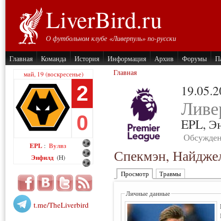
LiverBird.ru
О футбольном клубе «Ливерпуль» по-русски
Главная
Команда
История
Информация
Архив
Форумы
П
Главная
май, 19 (воскресенье)
2
19.05.
Ливе
0
EPL,
Э
Обсужден
EPL
Вулвз
:
Спекмэн, Найдже
Энфилд
(H)
Просмотр
Травмы
Личные данные
t.me/TheLiverbird