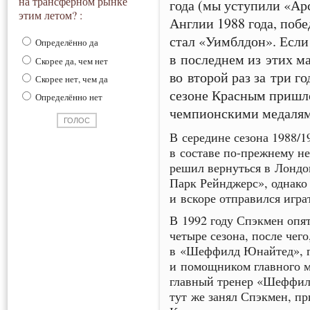
на трансферном рынке
года (мы уступили «Ар
этим летом? :
Англии 1988 года, поб
стал «Уимблдон». Если
Определённо да
в последнем из этих м
Скорее да, чем нет
во второй раз за три г
Скорее нет, чем да
сезоне Красным пришло
Определённо нет
чемпионскими медалям
В середине сезона 1988/1
в составе
по-прежнему
не
решил вернуться в Лондо
Парк Рейнджерс», однако 
и вскоре отправился игра
В 1992 году Спэкмен опят
четыре сезона, после чего
в «Шеффилд Юнайтед», г
и помощником главного ме
главный тренер «Шеффилд
тут же занял Спэкмен, пр