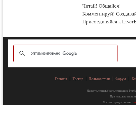
Читай! Общайся!
Комментируй! Создава
Присоединяйся к LiverB
Главная
Трекер
Пользователи
Форум
Бл
Новости, статьи, блоги, статистика фут
При использовании ма
Хостинг предоставлен
Fa