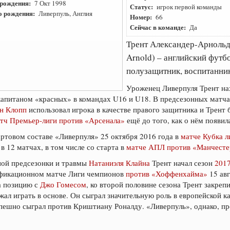
 рождения:
7 Окт 1998
Статус:
игрок первой команды
о рождения:
Ливерпуль, Англия
Номер:
66
Сейчас в команде:
Да
Трент Александер-Арнольд
Arnold) – английский футб
полузащитник, воспитанни
Уроженец Ливерпуля Трент нах
 капитаном «красных» в командах U16 и U18. В предсезонных матч
н Клопп
использовал игрока в качестве правого защитника и Трент 
тч Премьер-лиги против «Арсенала»
ещё до того, как о нём появил
артовом составе «Ливерпуля» 25 октября 2016 года в
матче Кубка л
 в 12 матчах, в том числе со старта в
матче АПЛ против «Манчест
ной предсезонки и травмы
Натаниэля Клайна
Трент начал сезон
201
ификационном матче Лиги чемпионов
против «Хоффенхайма»
15 авг
а позицию с
Джо Гомесом
, ко второй половине сезона Трент закрепи
ал играть в основе. Он сыграл значительную роль в европейской 
успешно сыграл против Криштиану Роналду. «Ливерпуль», однако, п