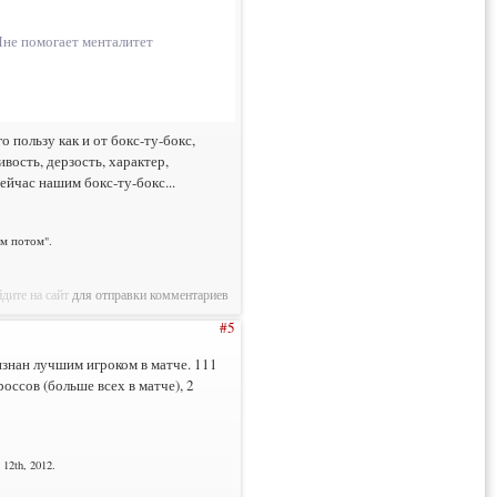
Мне помогает менталитет
пользу как и от бокс-ту-бокс,
вость, дерзость, характер,
ейчас нашим бокс-ту-бокс...
им потом".
дите на сайт
для отправки комментариев
#5
изнан лучшим игроком в матче. 111
россов (больше всех в матче), 2
12th, 2012.