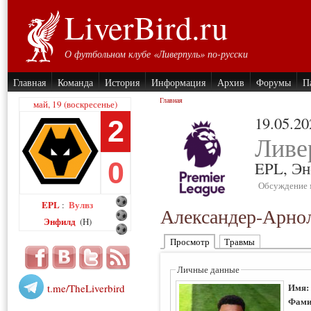
LiverBird.ru
О футбольном клубе «Ливерпуль» по-русски
Главная
Команда
История
Информация
Архив
Форумы
П
Главная
май, 19 (воскресенье)
19.05.20
2
Ливе
0
EPL,
Эн
Обсуждение 
EPL
Вулвз
:
Александер-Арнол
Энфилд
(H)
Просмотр
Травмы
Личные данные
Имя
t.me/TheLiverbird
Фами