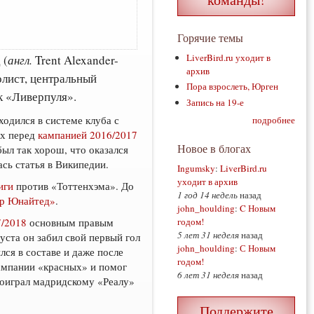
Горячие темы
LiverBird.ru уходит в
 (
англ.
Trent Alexander-
архив
олист, центральный
Пора взрослеть, Юрген
к «Ливерпуля».
Запись на 19-е
одился в системе клуба с
подробнее
ах перед
кампанией 2016/2017
Новое в блогах
был так хорош, что оказался
ась статья в Википедии.
Ingumsky
:
LiverBird.ru
уходит в архив
иги
против «Тоттенхэма». До
1 год 14 недель
назад
ер Юнайтед»
.
john_houlding
:
C Новым
годом!
7/2018
основным правым
5 лет 31 неделя
назад
уста он забил свой первый гол
john_houlding
:
С Новым
лся в составе и даже после
годом!
кампании «красных» и помог
6 лет 31 неделя
назад
роиграл мадридскому «Реалу»
Поддержите