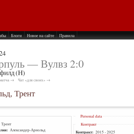
абы
Блоги
Новое на сайте
Правила
24
рпуль — Вулвз 2:0
филд
(H)
матча →
Чат «для своих» →
ьд, Трент
Personal data
:
Трент
Контракт
лия:
Александер-Арнольд
Контракт:
2015
-
2025