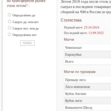
на трансферном рынке
Летом 2018 года после столь 
этим летом? :
сыграл в последнем товарищес
сборной на ЧМ в России (в гр
Определённо да
Статистика
Скорее да, чем нет
Первый матч:
25.10.2016
Скорее нет, чем да
Последний матч:
13.09.2022
Определённо нет
Матчи
Чемпионат
Еврокубки
Всего
Матчи по турнирам
Премьер-лига
Лига чемпионов
Кубок Англии
Кубок лиги
Комьюнити Шилд