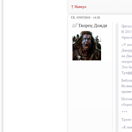
↑ Наверх
Сб, 07/07/2018 - 14:28
Творец Дождя
Цитат
В 201
Арнол
«У нег
Джерра
на Дж
опорни
Это б
Трафф
Бабуш
Велик
приме
Потом
сборн
***
Трент
«К на