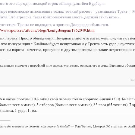
всего это еще один молодой игрок «Ливерпуля» Бен Вудберн.
 игре невозможно использовать только точный расчет, – размышляет Трент. – 
уля. Это агрессия, такая контролируемая злость, дерзкий стиль игры».
этот стиль Трента не подводит, а прогноз Джеррарда сбывается.
//www.sports.ru/tribuna/blogs/konigsbergen/1762049.html
й парень! Просто обалденный. Неудивительно, что мы можем получить от него 
 что конкуренция с Клайном будет нешуточная и у Трента есть удар, неуступчи
сть на ворота - качества, присущие и другим позицям, но такие недостающие с
_______
аходишься с мячом в штрафной и не знаешь,что делать-отправь его в сетку.Варианты-обсуд
Вой
 в матче против США забил свой первый гол за сборную Англии (3:0). Был пр
больше всех в матче), 5 отборов (больше всех в матче), 83 паса (65 точных), 7 к
 шанса, 1 удар, 1 гол.
_______
 have the resources to compete with anyone in football
— Tom Werner, Liverpool FC chairman on April 