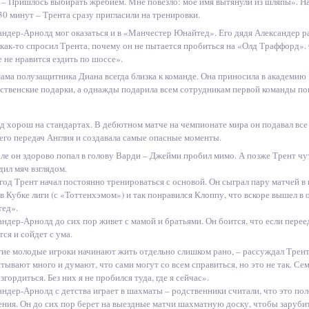
. – Пришлось выбирать жребием. Мне повезло: мое имя вытянули из шляпы». Н
30 минут – Трента сразу пригласили на тренировки.
андер-Арнолд мог оказаться и в «Манчестер Юнайтед». Его дядя Александер р
 как-то спросил Трента, почему он не пытается пробиться на «Олд Траффорд».
 не нравится ездить по шоссе».
мама полузащитника Диана всегда близка к команде. Она приносила в академию
ственские подарки, а однажды подарила всем сотрудникам первой команды по
д хорош на стандартах. В дебютном матче на чемпионате мира он подавал все
 его передач Англия и создавала самые опасные моменты.
але он здорово попал в голову Варди – Джейми пробил мимо. А позже Трент чут
дил мяч взглядом.
год Трент начал постоянно тренироваться с основой. Он сыграл пару матчей в
в Кубке лиги (с «Тоттенхэмом») и так понравился Клоппу, что вскоре вышел в
ед».
ндер-Арнолд до сих пор живет с мамой и братьями. Он боится, что если перее
тся и сойдет с ума.
ие молодые игроки начинают жить отдельно слишком рано, – рассуждал Трент
тывают много и думают, что сами могут со всем справиться, но это не так. Сем
згордиться. Без них я не пробился туда, где я сейчас».
андер-Арнолд с детства играет в шахматы – родственники считали, что это пол
ния. Он до сих пор берет на выездные матчи шахматную доску, чтобы зарубить