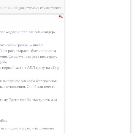
дите на сайт
для отправки комментариев
#4
 неожиданно проник Александер-
тать топ-игроком, – писал
Как я рос, стараясь быть похожим
меня. Он может сыграть шестерку,
ций».
л первый матч в АПЛ сразу на «Олд
ростым парнем Алексом Фергюсоном.
ные отношения. Они были вместе
ому Трент мог бы выступать и за
айно.
 все подняли руки, – вспоминает