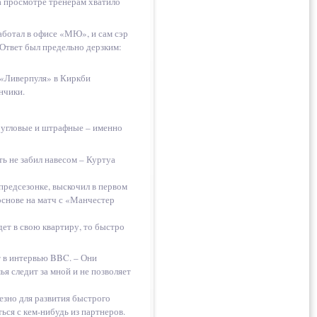
а просмотре тренерам хватило
аботал в офисе «МЮ», и сам сэр
 Ответ был предельно дерзким:
 «Ливерпуля» в Киркби
нчики.
 угловые и штрафные – именно
ь не забил навесом – Куртуа
 предсезонке, выскочил в первом
 основе на матч с «Манчестер
дет в свою квартиру, то быстро
 в интервью BBC. – Они
ья следит за мной и не позволяет
езно для развития быстрого
ся с кем-нибудь из партнеров.