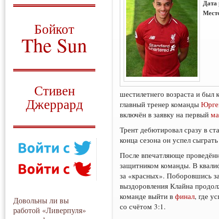
Дата
Мест
О том, когда появился
и зачем нужен
Бойкот
The Sun
Для тех, у кого всё ещё остались
вопросы
Русский перевод
Стивен
шестилетнего возраста и был
Джеррард
главный тренер команды
Юрге
включён в заявку на первый
ма
Моя история
Трент дебютировал сразу в ст
конца сезона он успел сыграть
После впечатляюще проведён
защитником команды. В квал
за «красных». Поборовшись з
выздоровления Клайна продолж
команде выйти в
финал
, где 
Довольны ли вы
со счётом 3:1.
работой «Ливерпуля»