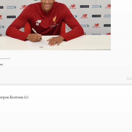
_______
am
Вой
грок Болтона (с)