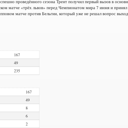
успешно проведённого сезона Трент получил первый вызов в основн
ком матче «трёх львов» перед Чемпионатом мира 7 июня и принял 
упповом матче против Бельгии, который уже не решал вопрос выход
167
49
235
167
49
8
6
2