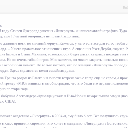
Вой
а:
5 году Стивен Джеррард ушел из «Ливерпуля» и написал автобиографию. Туда
д, еще 17-летний опорник, а не правый защитник.
о длинные ноги, но сильный корпус. Кажется, у него есть все для того, чтобы с
рд. – У него правильное отношение к игре. А еще он из Уэст-Дерби, скаузер. 
она Барнса и Стива Макмэна, возможно, он будет расти, стараясь походить на 
ка. Но он очень гибкий игрок. Мне кажется, он может закрыть несколько пози
ыл особенный момент. Не только потому, что болельщик «Ливерпуля» проводи
орд». Здесь скрывается целая семейная драма.
ка Трента родом из Глазго и в юности встречалась с тогда еще не сэром, а п
ий тренер «МЮ» написал в автобиографии, что это были его первые полноцен
рно полтора года.
 бабушка Александера-Арнолда уехала в Нью-Йорк и вскоре вышла замуж (поэт
ую США).
 попал в академию «Ливерпуля» в 2004-м, ему было 6 лет. Все получилось случ
м в класс пришли и спросили: кто хочет в академию «Ливерпуля»? Естественно,