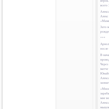
игрок
всего 
Алекс
Алекс
«Маме
Зато 
рожде
***
Арнол
после
В нач
прово
Через 
матче 
Юнайт
Алекса
зазнае
«Мног
зараба
мне во
Алекс
мышле