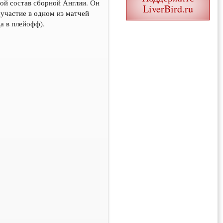
ой состав сборной Англии. Он
LiverBird.ru
участие в одном из матчей
а в плейофф).