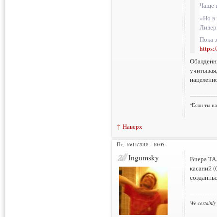
Чаще 
«Но в
Ливерп
Пока 
https:
Обалденны
учитывая,
нацеленно
___________
"Если ты н
↑ Наверх
Пт, 16/11/2018 - 10:05
Ingumsky
Вчера ТАА
касаний (
созданных
___________
We certainly