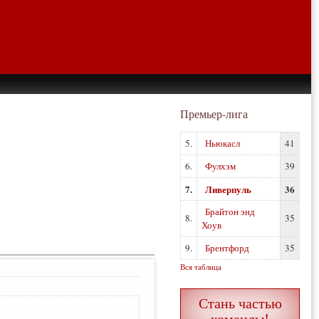
Премьер-лига
5.
Ньюкасл
41
6.
Фулхэм
39
7.
Ливерпуль
36
Брайтон энд
8.
35
Хоув
9.
Брентфорд
35
Вся таблица
Стань частью
команды!