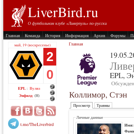
LiverBird.ru
О футбольном клубе «Ливерпуль» по-русски
Главная
Команда
История
Информация
Архив
Форумы
П
Главная
май, 19 (воскресенье)
2
19.05.
Ливе
0
EPL,
Э
Обсужден
EPL
Вулвз
:
Коллимор, Стэн
Энфилд
(H)
Просмотр
Травмы
Личные данные
t.me/TheLiverbird
Имя
Фами