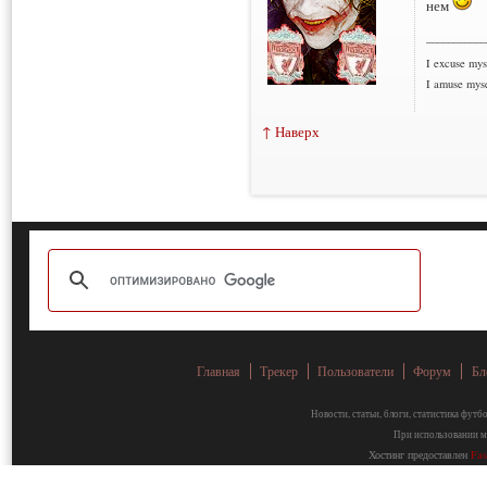
нем
___________
I excuse myse
I amuse myse
↑ Наверх
Главная
Трекер
Пользователи
Форум
Бл
Новости, статьи, блоги, статистика фут
При использовании ма
Хостинг предоставлен
Fa