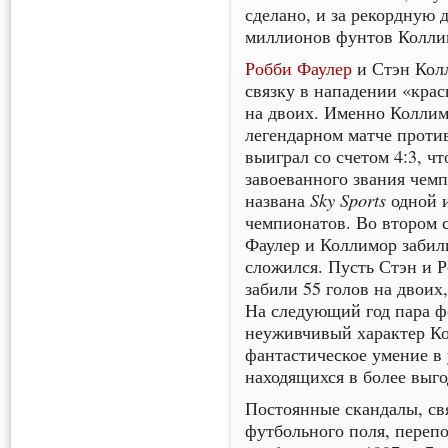
сделано, и за рекордную 
миллионов фунтов Колли
Робби Фаулер
и Стэн Кол
связку в нападении «крас
на двоих. Именно Коллим
легендарном матче проти
выиграл со счетом 4:3, ч
завоеванного звания чем
Sky Sports
названа
одной и
чемпионатов. Во втором с
Фаулер и Коллимор забили
сложился. Пусть Стэн и Р
забили 55 голов на двоих,
На следующий год пара фо
неуживчивый характер Ко
фантастическое умение в 
находящихся в более выго
Постоянные скандалы, св
футбольного поля, переп