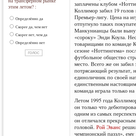
на трансферном рынке
заплачены клубом «Нотти
этим летом? :
Коллимор забил 19 голов 
Премьер-лигу. Цена на иг
Определённо да
отпугнуло таких покупат
Скорее да, чем нет
Манкунианцы были вынуж
Скорее нет, чем да
«сороку» Энди Коула. Не
Определённо нет
товарищами по команде К
сезоне «Ноттингема» пос
футбольное общество стр
место. Всего же он забил 
потрясающий результат, н
единоличник по своей на
единственным настоящим 
команда играла только на 
Летом 1995 года Коллимор
он только что дебютирова
одним из самых перспект
он отличался прекрасным 
головой.
Рой Эванс
решил
чемпионский паззл», ему 