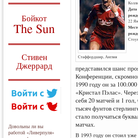
Колл
О том, когда появился
Дата
и зачем нужен
рожд
Бойкот
22 Ян
The Sun
Мест
рожд
Для тех, у кого всё ещё остались
Стоу
вопросы
Русский перевод
Стивен
Стаффордшир, Англия
Джеррард
представился шанс проя
Моя история
Конференции, скромно
1990 году он за 100.00
«Кристал Пэлас». Через
себя 20 матчей и 1 гол,
тысяч фунтов стерлинг
стало получаться буквал
матчах.
Довольны ли вы
работой «Ливерпуля»
В 1993 году он стоил уже