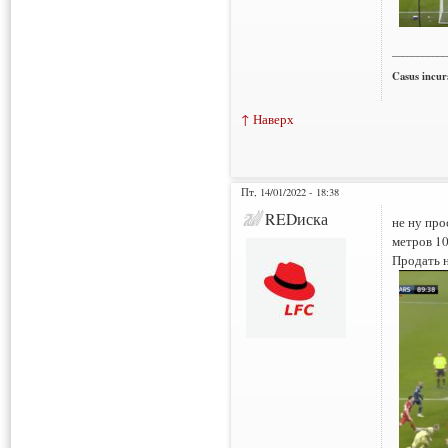
___________
Casus incura
↑ Наверх
Пт, 14/01/2022 - 18:38
REDиска
не ну про
метров 10
Продать н