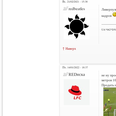
Вс, 21/02/2021 - 15:38
redbeatles
Ливерпуль
кадров
___________
UA*062*DN
↑ Наверх
Пт, 14/01/2022 - 18:37
REDиска
не ну про
метров 10
Продать н