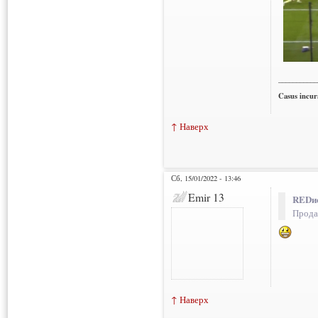
___________
Casus incura
↑ Наверх
Сб, 15/01/2022 - 13:46
Emir 13
REDис
Продат
↑ Наверх