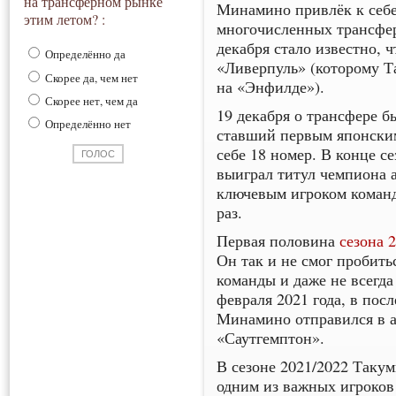
на трансферном рынке
Минамино привлёк к себе
этим летом? :
многочисленных трансфер
декабря стало известно, 
Определённо да
«Ливерпуль» (которому Т
Скорее да, чем нет
на «Энфилде»).
Скорее нет, чем да
19 декабря о трансфере 
Определённо нет
ставший первым японским
себе 18 номер. В конце 
выиграл титул чемпиона 
ключевым игроком команд
раз.
Первая половина
сезона 
Он так и не смог пробить
команды и даже не всегда
февраля 2021 года, в пос
Минамино отправился в а
«Саутгемптон».
В сезоне 2021/2022 Такум
одним из важных игроков 