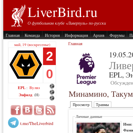
LiverBird.ru
О футбольном клубе «Ливерпуль» по-русски
Главная
Команда
История
Информация
Архив
Форумы
П
Главная
май, 19 (воскресенье)
2
19.05.
Ливе
0
EPL,
Э
Обсужден
EPL
Вулвз
:
Минамино, Таку
Энфилд
(H)
Просмотр
Травмы
Личные данные
t.me/TheLiverbird
Имя
Фами