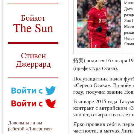
Мина
О том, когда появился
Дата
и зачем нужен
рожд
Бойкот
Янв 
The Sun
Мест
рожд
Для тех, у кого всё ещё остались
Идзум
вопросы
Япон
Русский перевод
Стивен
拓実) родился 16 января 19
Джеррард
(префектура Осака).
Моя история
Полузащитник начал футб
«Сересо Осака». В своём 
году, получил звание Нов
В январе 2015 года Такум
контракт с автрийским «З
японец отыграл пять лет и
Довольны ли вы
Ярко проявив себя в перв
работой «Ливерпуля»
частности, в матчах Лиг