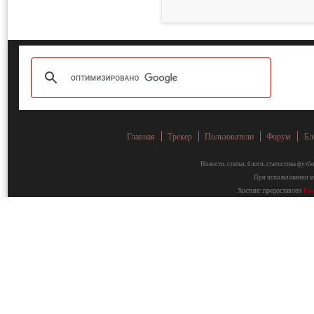
Главная
Трекер
Пользователи
Форум
Бл
Новости, статьи, блоги, статистика фут
При использовании ма
Хостинг предоставлен
Fa