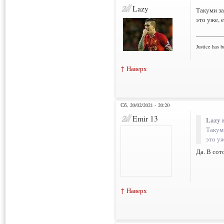
Lazy
Такуми за
это уже, 
___________
Justice has b
↑ Наверх
Сб, 20/02/2021 - 20:20
Emir 13
Lazy 
Такум
это уж
Да. В сот
↑ Наверх